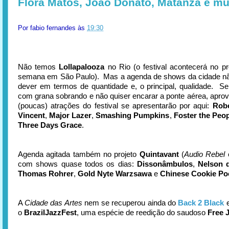
Flora Matos, João Donato, Matanza e mu
Por
fabio fernandes
às
19:30
Não temos
Lollapalooza
no Rio (o festival acontecerá no p
semana em São Paulo). Mas a agenda de shows da cidade nã
dever em termos de quantidade e, o principal, qualidade. Se
com grana sobrando e não quiser encarar a ponte aérea, aprov
(poucas) atrações do festival se apresentarão por aqui:
Robe
Vincent
,
Major Lazer
,
Smashing Pumpkins
,
Foster the Peo
Three Days Grace
.
Agenda agitada também no projeto
Quintavant
(
Audio Rebel
com shows quase todos os dias:
Dissonâmbulos
,
Nelson 
Thomas Rohrer
,
Gold Nyte Warzsawa
e
Chinese Cookie Po
A
Cidade das Artes
nem se recuperou ainda do
Back 2 Black
o
BrazilJazzFest
, uma espécie de reedição do saudoso
Free J