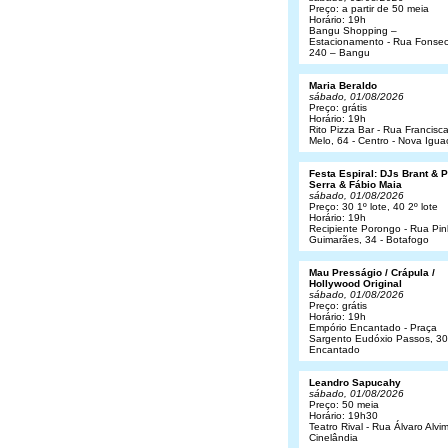
Preço: a partir de 50 meia
Horário: 19h
Bangu Shopping –
Estacionamento - Rua Fonsec
240 – Bangu
Maria Beraldo
sábado, 01/08/2026
Preço: grátis
Horário: 19h
Rito Pizza Bar - Rua Francisc
Melo, 64 - Centro - Nova Igua
Festa Espiral: DJs Brant & 
Serra & Fábio Maia
sábado, 01/08/2026
Preço: 30 1º lote, 40 2º lote
Horário: 19h
Recipiente Porongo - Rua Pin
Guimarães, 34 - Botafogo
Mau Presságio / Crápula /
Hollywood Original
sábado, 01/08/2026
Preço: grátis
Horário: 19h
Empório Encantado - Praça
Sargento Eudóxio Passos, 30
Encantado
Leandro Sapucahy
sábado, 01/08/2026
Preço: 50 meia
Horário: 19h30
Teatro Rival - Rua Álvaro Alvim
Cinelândia