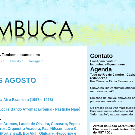
Contato
s. Também estamos em:
ok
:
Bluesky
:
Instagram
Email para contato:
lacumbuca@gmail.com
Agenda
Tudo no Rio de Janeiro - Capit
S AGOSTO
redondezas
Por Otaner e Fábio Fernandes
Shows no Rio costumam atrasar
nem sempre, ok?
Em caso de chuva, shows ao ar 
a Afro-Brasileira (1957 e 1968)
podem ser cancelados.
Os preços cada vez mais fluidos.
nucci e Bando Afromacarrônico - Pastiche Nagô
Busquem mais detalhes no link
"Informação", na postagem do 
4
 Arantes, Laudir de Oliveira, Canastra, Pepeu
Arraial do Bloco Caramuela:
ros, Orquestra Voadora, Paal Nilssen-Love &
Bloco dos Inconfidentes / B
do MST / DJs
Portishead), Boi Akih, Obituary, Hypocrisy e