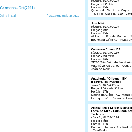
sábado, 01/08/2026
Preço: 20 2º lote
Horário: 15h
Germano - Orí (2011)
Quadra da Alegria de Copac
- Rua Frei Caneca, 239 - Cat
ágina inicial
Postagens mais antigas
Jequitibá
sábado, 01/08/2026
Preço: grátis
Horário: 15h
Al Farabi - Rua do Mercado, 3
Boulevard Olímpico - Praça X
Camerata Jovem RJ
sábado, 01/08/2026
Preço: 7,50 meia
Horário: 16h
SESC São João de Meriti - Av
Automóvel Clube, 66 - Centro
João de Meriti
Anavitória / Gilsons / BK´
(Festival de Inverno)
sábado, 01/08/2026
Preço: 200 meia 3º lote
Horário: 17h
Marina da Glória - Av. Infant
Henrique, s/n – Aterro do Fl
Arraial Faz o L: Rita Bennedit
Forró do Kiko / Edmilson do
Teclados
sábado, 01/08/2026
Preço: grátis
Horário: 17h
Banca do André - Rua Pedro
- Cinelândia