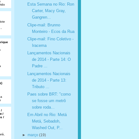
a
Esta Semana no Rio: Ron
rido
Carter, Macy Gray,
Gangren...
lote
Clipe-mail: Brunno
 -
Monteiro - Ecos da Rua
Clipe-mail: Fino Coletivo -
nrique
Iracema
,
Lançamentos Nacionais
de 2014 - Parte 14: O
Padre ...
a
Lançamentos Nacionais
de 2014 - Parte 13:
z)
Tributo ...
Paes sobre BRT: "como
da
se fosse um metrô
n
sobre roda...
 /
t /
Em Abril no Rio: Metá
s /
Metá, Sebadoh,
Washed Out, P...
rá,
►
março
(19)