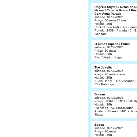
Rogério Skylab / Netos de 
Neves / Cara de Porco / Pne
Com Água Parada
sábado, 01/08/2026
Preço: 60 meia 2º lote
Horário: 20h
Rock´N Beer Pub - Rua Franc
Portela, 2438 - Parada 40 - 
Gonçalo
O Grilo / Aquino / Pluma
sábado, 01/08/2026
Preço: 80 meia
Horário: 20h
Circo Voador - Lapa
The Jekylls
sábado, 01/08/2026
Preço: 20 antecipado
Horário: 20h
Audio Rebel - Rua Visconde S
55 - Botafogo
Djavan
sábado, 01/08/2026
Preço: INGRESSOS ESGOT
Horário: 20h
Rio Arena - Av. Embaixador
Abelardo Bueno, 3401 - Barr
Tijuca
Becca
sábado, 01/08/2026
Preço: 20 meia
Horário: 20h