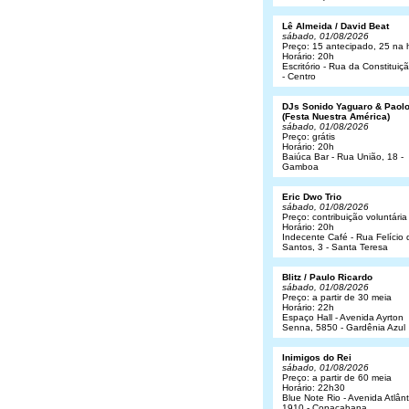
Lê Almeida / David Beat
sábado, 01/08/2026
Preço: 15 antecipado, 25 na 
Horário: 20h
Escritório - Rua da Constituiç
- Centro
DJs Sonido Yaguaro & Paol
(Festa Nuestra América)
sábado, 01/08/2026
Preço: grátis
Horário: 20h
Baiúca Bar - Rua União, 18 -
Gamboa
Eric Dwo Trio
sábado, 01/08/2026
Preço: contribuição voluntária
Horário: 20h
Indecente Café - Rua Felício 
Santos, 3 - Santa Teresa
Blitz / Paulo Ricardo
sábado, 01/08/2026
Preço: a partir de 30 meia
Horário: 22h
Espaço Hall - Avenida Ayrton
Senna, 5850 - Gardênia Azul
Inimigos do Rei
sábado, 01/08/2026
Preço: a partir de 60 meia
Horário: 22h30
Blue Note Rio - Avenida Atlânt
1910 - Copacabana