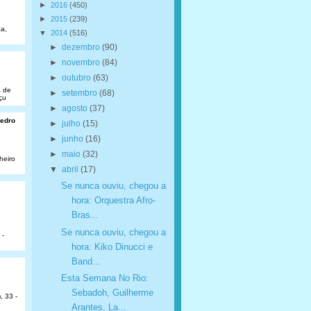
►
2016
(450)
►
2015
(239)
a,
▼
2014
(516)
►
dezembro
(90)
►
novembro
(84)
►
outubro
(63)
a de
►
setembro
(68)
çu
►
agosto
(37)
Pedro
►
julho
(15)
►
junho
(16)
►
maio
(32)
heiro
▼
abril
(17)
Se nunca ouviu, chegou a
hora: Orquestra Afro-
Bras...
Se nunca ouviu, chegou a
 -
hora: Kiko Dinucci e
Band...
Esta Semana No Rio:
Sebadoh, Guilherme
, 33 -
Arantes, La...