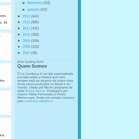
►
fevereiro
(33)
►
janeiro
(42)
hora
►
2013
(641)
►
2012
(985)
ão, 64
►
2011
(431)
►
2010
(392)
o
►
2009
(339)
►
2008
(253)
►
2007
(38)
Error loading feed.
Quem Somos
O La Cumbuca é um site especializado
em falar sobre a música que nem
sempre está ao alcance de todos (mas
dos
devia estar) produzida no Brasil e no
mundo, criado por fãs do programa de
rádio
Ronca Ronca
. Postagens por
Otaner, Fábio Fernandes e Pedro
Montenegro. Entre em contato conosco
pelo
endereço eletrônico
.
ica,