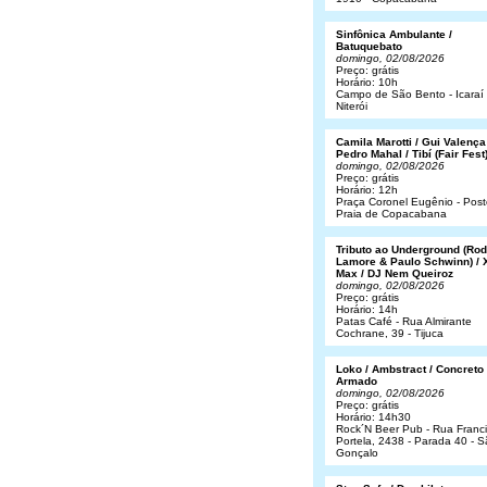
Sinfônica Ambulante /
Batuquebato
domingo, 02/08/2026
Preço: grátis
Horário: 10h
Campo de São Bento - Icaraí 
Niterói
Camila Marotti / Gui Valença
Pedro Mahal / Tibí (Fair Fest
domingo, 02/08/2026
Preço: grátis
Horário: 12h
Praça Coronel Eugênio - Post
Praia de Copacabana
Tributo ao Underground (Rod
Lamore & Paulo Schwinn) / 
Max / DJ Nem Queiroz
domingo, 02/08/2026
Preço: grátis
Horário: 14h
Patas Café - Rua Almirante
Cochrane, 39 - Tijuca
Loko / Ambstract / Concreto
Armado
domingo, 02/08/2026
Preço: grátis
Horário: 14h30
Rock´N Beer Pub - Rua Franc
Portela, 2438 - Parada 40 - 
Gonçalo