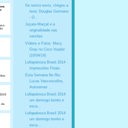
Se nunca ouviu, chegou a
Dona
u
hora: Douglas Germano
- O...
Juçara Marçal e a
isco
São
originalidade nas
versões
Vídeos e Fotos: Macy
Gray no Circo Voador
(10/04/14)
Lollapalooza Brasil 2014 -
Impressões Finais
Esta Semana No Rio:
ilva,
Lucas Vasconcellos,
Autoramas ...
Lollapalooza Brasil 2014:
ADOS
um domingo bonito e
a da
esca...
Lollapalooza Brasil 2014:
um domingo bonito e
esca...