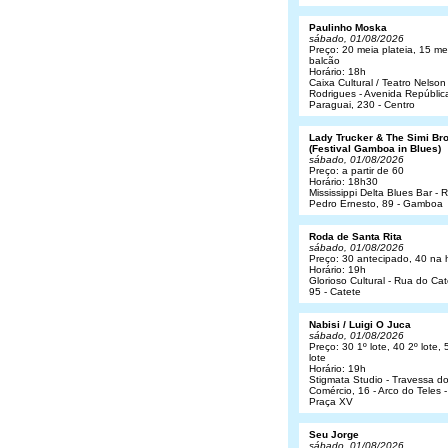
Paulinho Moska
sábado, 01/08/2026
Preço: 20 meia plateia, 15 me
balcão
Horário: 18h
Caixa Cultural / Teatro Nelson
Rodrigues - Avenida Repúblic
Paraguai, 230 - Centro
Lady Trucker & The Simi Br
(Festival Gamboa in Blues)
sábado, 01/08/2026
Preço: a partir de 60
Horário: 18h30
Mississippi Delta Blues Bar - 
Pedro Ernesto, 89 - Gamboa
Roda de Santa Rita
sábado, 01/08/2026
Preço: 30 antecipado, 40 na 
Horário: 19h
Glorioso Cultural - Rua do Cat
95 - Catete
Nabisi / Luigi O Juca
sábado, 01/08/2026
Preço: 30 1º lote, 40 2º lote, 
lote
Horário: 19h
Stigmata Studio - Travessa d
Comércio, 16 - Arco do Teles -
Praça XV
Seu Jorge
sábado, 01/08/2026