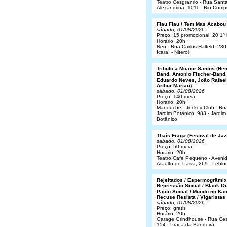
Teatro Cesgranrio - Rua Sant
Alexandrina, 1011 - Rio Comp
Flau Flau / Tem Mas Acabou
sábado, 01/08/2026
Preço: 15 promocional, 20 1º 
Horário: 20h
Neu - Rua Carlos Halfeld, 230
Icaraí - Niterói
Tributo a Moacir Santos (He
Band, Antonio Fischer-Band,
Eduardo Neves, João Rafael
Arthur Martau)
sábado, 01/08/2026
Preço: 140 meia
Horário: 20h
Manouche - Jockey Club - Ru
Jardim Botânico, 983 - Jardim
Botânico
Thaís Fraga (Festival de Jaz
sábado, 01/08/2026
Preço: 50 meia
Horário: 20h
Teatro Café Pequeno - Aveni
Ataulfo de Paiva, 269 - Leblo
Rejeitados / Espermogrämix
Repressão Social / Black Ou
Pacto Social / Mundo no Kao
Recuse Resista / Vigaristas
sábado, 01/08/2026
Preço: grátis
Horário: 20h
Garage Grindhouse - Rua Cea
154 - Praça da Bandeira