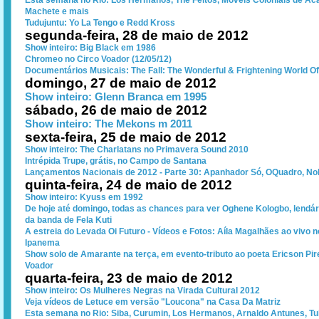
Esta semana no Rio: Los Hermanos, The Feitos, Móveis Coloniais de Acaj
Machete e mais
Tudujuntu: Yo La Tengo e Redd Kross
segunda-feira, 28 de maio de 2012
Show inteiro: Big Black em 1986
Chromeo no Circo Voador (12/05/12)
Documentários Musicais: The Fall: The Wonderful & Frightening World O
domingo, 27 de maio de 2012
Show inteiro: Glenn Branca em 1995
sábado, 26 de maio de 2012
Show inteiro: The Mekons m 2011
sexta-feira, 25 de maio de 2012
Show inteiro: The Charlatans no Primavera Sound 2010
Intrépida Trupe, grátis, no Campo de Santana
Lançamentos Nacionais de 2012 - Parte 30: Apanhador Só, OQuadro, No
quinta-feira, 24 de maio de 2012
Show inteiro: Kyuss em 1992
De hoje até domingo, todas as chances para ver Oghene Kologbo, lendári
da banda de Fela Kuti
A estreia do Levada Oi Futuro - Vídeos e Fotos: Aíla Magalhães ao vivo n
Ipanema
Show solo de Amarante na terça, em evento-tributo ao poeta Ericson Pir
Voador
quarta-feira, 23 de maio de 2012
Show inteiro: Os Mulheres Negras na Virada Cultural 2012
Veja vídeos de Letuce em versão "Loucona" na Casa Da Matriz
Esta semana no Rio: Siba, Curumin, Los Hermanos, Arnaldo Antunes, Tu