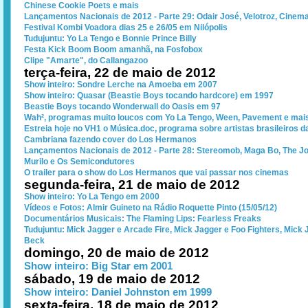
Chinese Cookie Poets e mais
Lançamentos Nacionais de 2012 - Parte 29: Odair José, Velotroz, Cine
Festival Kombi Voadora dias 25 e 26/05 em Nilópolis
Tudujuntu: Yo La Tengo e Bonnie Prince Billy
Festa Kick Boom Boom amanhã, na Fosfobox
Clipe "Amarte", do Callangazoo
terça-feira, 22 de maio de 2012
Show inteiro: Sondre Lerche na Amoeba em 2007
Show inteiro: Quasar (Beastie Boys tocando hardcore) em 1997
Beastie Boys tocando Wonderwall do Oasis em 97
Wah², programas muito loucos com Yo La Tengo, Ween, Pavement e mai
Estreia hoje no VH1 o Música.doc, programa sobre artistas brasileiros d
Cambriana fazendo cover do Los Hermanos
Lançamentos Nacionais de 2012 - Parte 28: Stereomob, Maga Bo, The J
Murilo e Os Semicondutores
O trailer para o show do Los Hermanos que vai passar nos cinemas
segunda-feira, 21 de maio de 2012
Show inteiro: Yo La Tengo em 2000
Vídeos e Fotos: Almir Guineto na Rádio Roquette Pinto (15/05/12)
Documentários Musicais: The Flaming Lips: Fearless Freaks
Tudujuntu: Mick Jagger e Arcade Fire, Mick Jagger e Foo Fighters, Mick 
Beck
domingo, 20 de maio de 2012
Show inteiro: Big Star em 2001
sábado, 19 de maio de 2012
Show inteiro: Daniel Johnston em 1999
sexta-feira, 18 de maio de 2012