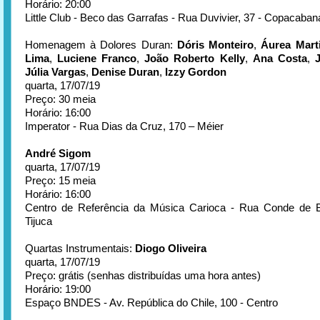
Horário: 20:00
Little Club - Beco das Garrafas - Rua Duvivier, 37 - Copacaban
Homenagem à Dolores Duran:
Dóris Monteiro
,
Áurea Mart
Lima
,
Luciene Franco
,
João Roberto Kelly
,
Ana Costa
,
J
Júlia Vargas
,
Denise Duran
,
Izzy Gordon
quarta, 17/07/19
Preço: 30 meia
Horário: 16:00
Imperator - Rua Dias da Cruz, 170 – Méier
André Sigom
quarta, 17/07/19
Preço: 15 meia
Horário: 16:00
Centro de Referência da Música Carioca - Rua Conde de B
Tijuca
Quartas Instrumentais:
Diogo Oliveira
quarta, 17/07/19
Preço: grátis (senhas distribuídas uma hora antes)
Horário: 19:00
Espaço BNDES - Av. República do Chile, 100 - Centro