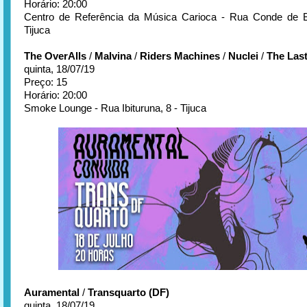
Horário: 20:00
Centro de Referência da Música Carioca - Rua Conde de B
Tijuca
The OverAlls
/
Malvina
/
Riders Machines
/
Nuclei
/
The Las
quinta, 18/07/19
Preço: 15
Horário: 20:00
Smoke Lounge - Rua Ibituruna, 8 - Tijuca
Auramental
/
Transquarto (DF)
quinta, 18/07/19