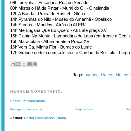
09h Ibrejinha - Escadaria Rua do Senado
09h Mistério Há de Pintar - Mural do Gil - Cinelândia
12h A Banda - Praça do Russel - Glória
14h Pyranhas do Nilo - Museu do Amanhã - Obelisco
14h Surdos e Mundos - Atrás da ALERJ
14h Me Engana Que Eu Quero - ABL até praça XV
15h Planta Na Mente - Lampadário da Lapa (em frente a Cecília
16h Maracutaia - Albamar até a Praça XV
16h Vem Cá, Minha Flor - Buraco do Lume
17h Grande cortejo com coletivos e Cordão do Boi Tolo - Largo 
Tags:
agenda
,
blocos
,
blocos
NENHUM COMENTÁRIO:
Postar um comentário
Postagem mais recente
Página inicial
Pos
Assinar:
Postar comentários (Atom)