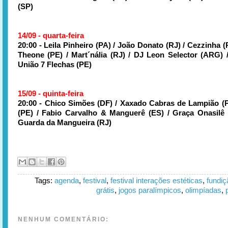
(SP)
14/09 - quarta-feira
20:00 - Leila Pinheiro (PA) / João Donato (RJ) / Cezzinha (
Theone (PE) / Mart´nália (RJ) / DJ Leon Selector (ARG) 
União 7 Flechas (PE)
15/09 - quinta-feira
20:00 - Chico Simões (DF) / Xaxado Cabras de Lampião (P
(PE) / Fabio Carvalho & Manguerê (ES) / Graça Onasilê 
Guarda da Mangueira (RJ)
Tags:
agenda
,
festival
,
festival interações estéticas
,
fundiç
grátis
,
jogos paralímpicos
,
olimpíadas
,
NENHUM COMENTÁRIO: