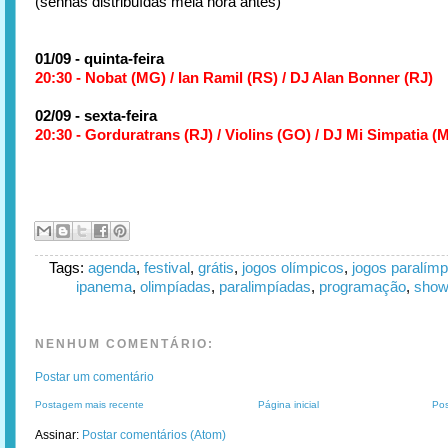
(senhas distribuídas meia hora antes)
01/09 - quinta-feira
20:30 - Nobat (MG) / Ian Ramil (RS) / DJ Alan Bonner (RJ)
02/09 - sexta-feira
20:30 - Gorduratrans (RJ) / Violins (GO) / DJ Mi Simpatia (
Tags:
agenda
,
festival
,
grátis
,
jogos olímpicos
,
jogos paralímp
ipanema
,
olimpíadas
,
paralimpíadas
,
programação
,
sho
NENHUM COMENTÁRIO:
Postar um comentário
Postagem mais recente
Página inicial
Pos
Assinar:
Postar comentários (Atom)