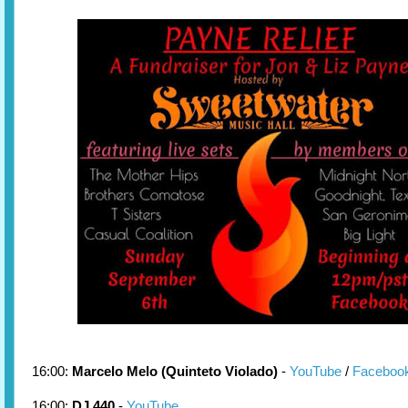
16:00:
Marcelo Melo (Quinteto Violado)
-
YouTube
/
Faceboo
16:00:
DJ 440
-
YouTube