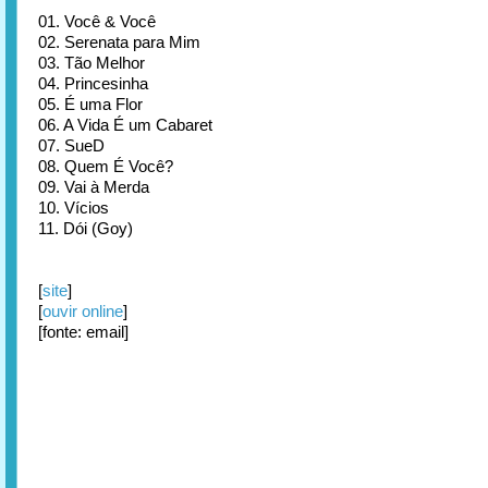
01. Você & Você
02. Serenata para Mim
03. Tão Melhor
04. Princesinha
05. É uma Flor
06. A Vida É um Cabaret
07. SueD
08. Quem É Você?
09. Vai à Merda
10. Vícios
11. Dói (Goy)
[
site
]
[
ouvir online
]
[fonte: email]