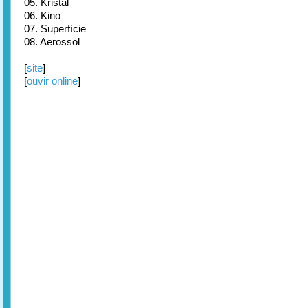
05. Kristal
06. Kino
07. Superfície
08. Aerossol
[
site
]
[
ouvir online
]