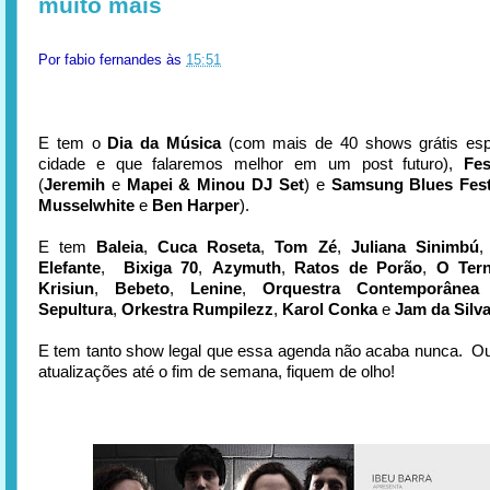
muito mais
Por
fabio fernandes
às
15:51
E tem o
Dia da Música
(com mais de 40 shows grátis esp
cidade e que falaremos melhor em um post futuro),
Fes
(
Jeremih
e
Mapei & Minou DJ Set
) e
Samsung Blues Fest
Musselwhite
e
Ben Harper
).
E tem
Baleia
,
Cuca Roseta
,
Tom Zé
,
Juliana Sinimbú
Elefante
,
Bixiga 70
,
Azymuth
,
Ratos de Porão
,
O Ter
Krisiun
,
Bebeto
,
Lenine
,
Orquestra Contemporânea
Sepultura
,
Orkestra Rumpilezz
,
Karol Conka
e
Jam da Silv
E tem tanto show legal que essa agenda não acaba nunca. Ou
atualizações até o fim de semana, fiquem de olho!