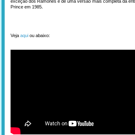
exceção dos Ramones e de uma versão mais completa da ent
Prince em 1985.
Veja
aqui
ou abaixo: