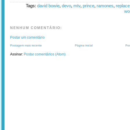
Tags:
david bowie
,
devo
,
mtv
,
prince
,
ramones
,
replac
wo
NENHUM COMENTÁRIO:
Postar um comentário
Postagem mais recente
Página inicial
Pos
Assinar:
Postar comentários (Atom)