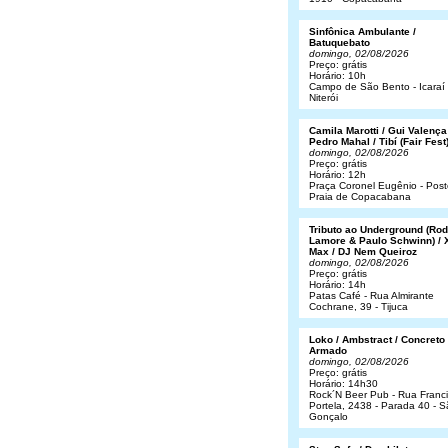
Sinfônica Ambulante /
Batuquebato
domingo, 02/08/2026
Preço: grátis
Horário: 10h
Campo de São Bento - Icaraí 
Niterói
Camila Marotti / Gui Valença
Pedro Mahal / Tibí (Fair Fest
domingo, 02/08/2026
Preço: grátis
Horário: 12h
Praça Coronel Eugênio - Post
Praia de Copacabana
Tributo ao Underground (Rod
Lamore & Paulo Schwinn) / 
Max / DJ Nem Queiroz
domingo, 02/08/2026
Preço: grátis
Horário: 14h
Patas Café - Rua Almirante
Cochrane, 39 - Tijuca
Loko / Ambstract / Concreto
Armado
domingo, 02/08/2026
Preço: grátis
Horário: 14h30
Rock´N Beer Pub - Rua Franc
Portela, 2438 - Parada 40 - 
Gonçalo