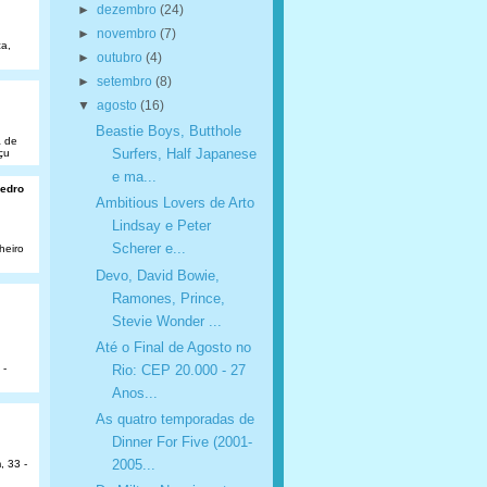
►
dezembro
(24)
►
novembro
(7)
a,
►
outubro
(4)
►
setembro
(8)
▼
agosto
(16)
Beastie Boys, Butthole
a de
Surfers, Half Japanese
çu
e ma...
Pedro
Ambitious Lovers de Arto
Lindsay e Peter
Scherer e...
heiro
Devo, David Bowie,
Ramones, Prince,
Stevie Wonder ...
Até o Final de Agosto no
Rio: CEP 20.000 - 27
 -
Anos...
As quatro temporadas de
Dinner For Five (2001-
2005...
, 33 -