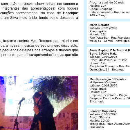
Preço: a partir de 50 meia
e com jeitão de pocket-show, tinham em comum o
Horário: 19h
 integrantes das apresentações) com toques
Bangu Shopping –
Estacionamento - Rua Fonsec
 canções apresentadas. No caso de
Henrique
240 – Bangu
ra um Silva meio árido, tendo como destaque a
Maria Beraldo
sábado, 01/08/2026
Preço: grátis
Horário: 19h
Rito Pizza Bar - Rua Francisc
s, trouxe a cantora Mari Romano para ajudar em
Melo, 64 - Centro - Nova Igua
para mostrar músicas de seu primeiro disco solo,
m pequenos detalhes nos arranjos e timbres que
Festa Espiral: DJs Brant & 
Serra & Fábio Maia
que trouxe para essa apresentação, mas que não
sábado, 01/08/2026
Preço: 30 1º lote, 40 2º lote
Horário: 19h
Recipiente Porongo - Rua Pin
Guimarães, 34 - Botafogo
Mau Presságio / Crápula /
Hollywood Original
sábado, 01/08/2026
Preço: grátis
Horário: 19h
Empório Encantado - Praça
Sargento Eudóxio Passos, 30
Encantado
Leandro Sapucahy
sábado, 01/08/2026
Preço: 50 meia
Horário: 19h30
Teatro Rival - Rua Álvaro Alvim
Cinelândia