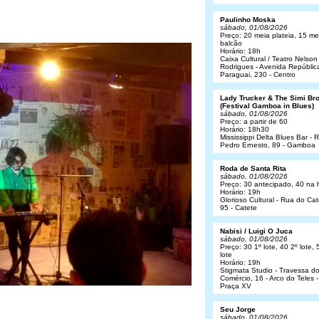
Paulinho Moska
sábado, 01/08/2026
Preço: 20 meia plateia, 15 me
balcão
Horário: 18h
Caixa Cultural / Teatro Nelson
Rodrigues - Avenida Repúblic
Paraguai, 230 - Centro
Lady Trucker & The Simi Br
(Festival Gamboa in Blues)
sábado, 01/08/2026
Preço: a partir de 60
Horário: 18h30
Mississippi Delta Blues Bar - 
Pedro Ernesto, 89 - Gamboa
Roda de Santa Rita
sábado, 01/08/2026
Preço: 30 antecipado, 40 na 
Horário: 19h
Glorioso Cultural - Rua do Cat
95 - Catete
Nabisi / Luigi O Juca
sábado, 01/08/2026
Preço: 30 1º lote, 40 2º lote, 
lote
Horário: 19h
Stigmata Studio - Travessa d
Comércio, 16 - Arco do Teles -
Praça XV
Seu Jorge
sábado, 01/08/2026