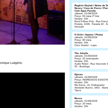
Rogério Skylab / Netos de 
Neves / Cara de Porco / Pne
Com Água Parada
sábado, 01/08/2026
Preço: 60 meia 2º lote
Horário: 20h
Rock´N Beer Pub - Rua Franc
Portela, 2438 - Parada 40 - 
Gonçalo
O Grilo / Aquino / Pluma
sábado, 01/08/2026
Preço: 80 meia
Horário: 20h
Circo Voador - Lapa
The Jekylls
sábado, 01/08/2026
Preço: 20 antecipado
Horário: 20h
enrique Ludgério:
Audio Rebel - Rua Visconde S
55 - Botafogo
Djavan
sábado, 01/08/2026
Preço: INGRESSOS ESGOT
Horário: 20h
Rio Arena - Av. Embaixador
Abelardo Bueno, 3401 - Barr
Tijuca
Becca
sábado, 01/08/2026
Preço: 20 meia
Horário: 20h