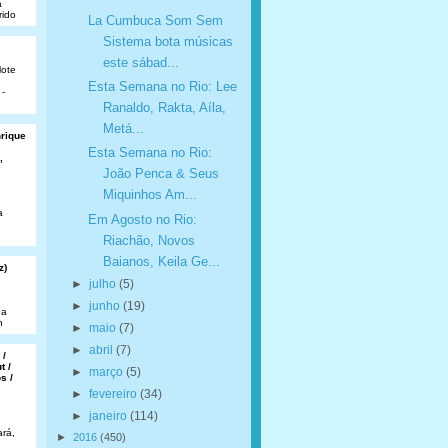
a
rido
La Cumbuca Som Sem
Sistema bota músicas
este sábad...
lote
Esta Semana no Rio: Lee
 -
Ranaldo, Rakta, Aíla,
Metá...
nrique
Esta Semana no Rio:
,
João Penca & Seus
Miquinhos Am...
a
Em Agosto no Rio:
Riachão, Novos
Baianos, Keila Ge...
z)
►
julho
(5)
►
junho
(19)
da
n
►
maio
(7)
►
abril
(7)
 /
t /
►
março
(5)
s /
►
fevereiro
(34)
►
janeiro
(114)
rá,
►
2016
(450)