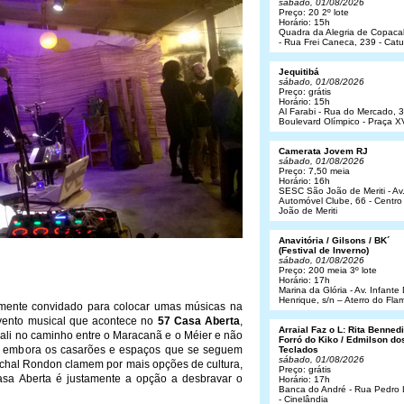
sábado, 01/08/2026
Preço: 20 2º lote
Horário: 15h
Quadra da Alegria de Copac
- Rua Frei Caneca, 239 - Cat
Jequitibá
sábado, 01/08/2026
Preço: grátis
Horário: 15h
Al Farabi - Rua do Mercado, 3
Boulevard Olímpico - Praça X
Camerata Jovem RJ
sábado, 01/08/2026
Preço: 7,50 meia
Horário: 16h
SESC São João de Meriti - Av
Automóvel Clube, 66 - Centro
João de Meriti
Anavitória / Gilsons / BK´
(Festival de Inverno)
sábado, 01/08/2026
Preço: 200 meia 3º lote
Horário: 17h
Marina da Glória - Av. Infant
Henrique, s/n – Aterro do Fl
lmente convidado para colocar umas músicas na
evento musical que acontece no
57 Casa Aberta
,
Arraial Faz o L: Rita Bennedit
á ali no caminho entre o Maracanã e o Méier e não
Forró do Kiko / Edmilson do
da, embora os casarões e espaços que se seguem
Teclados
sábado, 01/08/2026
chal Rondon clamem por mais opções de cultura,
Preço: grátis
Casa Aberta é justamente a opção a desbravar o
Horário: 17h
Banca do André - Rua Pedro
- Cinelândia