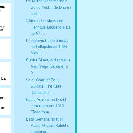
De Milton Nascimento a
Dona
Sonic Youth, de Djavan
u
a Ni...
Vídeos dos shows de
isco
Henrique Ludgério e Bel
São
no 57 ...
L7 entrevistando bandas
no Lollapalooza 1994:
Nick...
Cubist Blues, o disco que
Alan Vega (Suicide) e
Al...
ilva,
Veja: Gang of Four,
Suicide, The Cure,
Debbie Harr...
ADOS
Isaac Asimov no David
Letterman em 1980:
a da
"Todo mun...
Esta Semana no Rio:
Paulo Miklos, Rubinho
Jacobina...