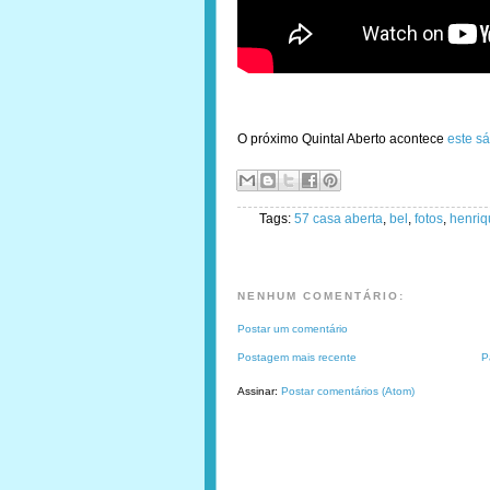
O próximo Quintal Aberto acontece
este s
Tags:
57 casa aberta
,
bel
,
fotos
,
henriq
NENHUM COMENTÁRIO:
Postar um comentário
Postagem mais recente
P
Assinar:
Postar comentários (Atom)