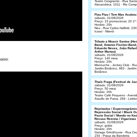
Teatro Cesgranrio - Rua Sant
Alexandrina, 1011 - Rio Comp
Flau Flau / Tem Mas Acabou
sábado, 01/08/2026
Preço: 15 promocional, 20 1º 
Horário: 20h
Neu - Rua Carlos Halfeld, 230
Icaraí - Niterói
Tributo a Moacir Santos (He
Band, Antonio Fischer-Band,
Eduardo Neves, João Rafael
Arthur Martau)
sábado, 01/08/2026
Preço: 140 meia
aixo:
Horário: 20h
Manouche - Jockey Club - Ru
Jardim Botânico, 983 - Jardim
Botânico
Thaís Fraga (Festival de Jaz
sábado, 01/08/2026
Preço: 50 meia
Horário: 20h
Teatro Café Pequeno - Aveni
Ataulfo de Paiva, 269 - Leblo
Rejeitados / Espermogrämix
Repressão Social / Black Ou
Pacto Social / Mundo no Kao
Recuse Resista / Vigaristas
sábado, 01/08/2026
Preço: grátis
Horário: 20h
Garage Grindhouse - Rua Cea
154 - Praça da Bandeira