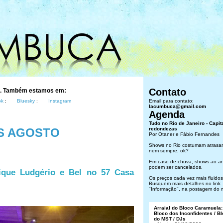
Contato
s. Também estamos em:
ok
:
Bluesky
:
Instagram
Email para contato:
lacumbuca@gmail.com
Agenda
Tudo no Rio de Janeiro - Capit
S AGOSTO
redondezas
Por Otaner e Fábio Fernandes
Shows no Rio costumam atrasar
nem sempre, ok?
Em caso de chuva, shows ao ar 
podem ser cancelados.
ique Ludgério e Bel no 57 Casa
Os preços cada vez mais fluidos.
Busquem mais detalhes no link
"Informação", na postagem do 
Arraial do Bloco Caramuela:
Bloco dos Inconfidentes / B
do MST / DJs