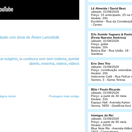
Lê Almeida / David Beat
sábado, 01/08/2026
Preço: 15 antecipado, 25 na 
Horário: 20h
Escritório - Rua da Constituiç
- Centro
DJs Sonido Yaguaro & Paol
ábado com show de Álvaro Lancellotti
.
(Festa Nuestra América)
sábado, 01/08/2026
Preço: grátis
Horário: 20h
Baiúca Bar - Rua União, 18 -
Gamboa
ue ludgério
,
la cumbuca som sem sistema
,
quintal
aberto
,
resenha
,
videos
,
vídeos
Eric Dwo Trio
sábado, 01/08/2026
Preço: contribuição voluntária
Horário: 20h
Indecente Café - Rua Felício 
Santos, 3 - Santa Teresa
Blitz / Paulo Ricardo
sábado, 01/08/2026
Preço: a partir de 30 meia
ágina inicial
Postagem mais antiga
Horário: 22h
Espaço Hall - Avenida Ayrton
Senna, 5850 - Gardênia Azul
Inimigos do Rei
sábado, 01/08/2026
Preço: a partir de 60 meia
Horário: 22h30
Blue Note Rio - Avenida Atlânt
1910 - Copacabana