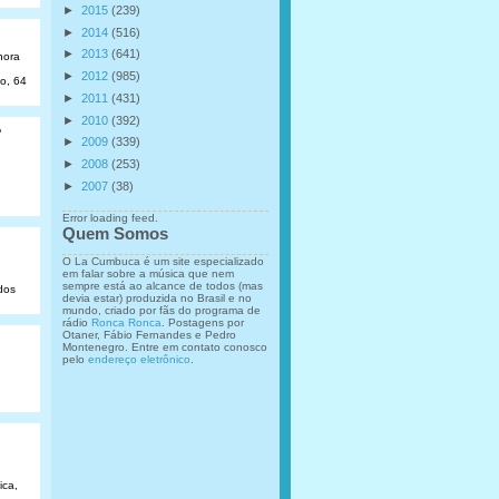
►
2015
(239)
►
2014
(516)
►
2013
(641)
hora
►
2012
(985)
ão, 64
►
2011
(431)
►
2010
(392)
o
►
2009
(339)
►
2008
(253)
►
2007
(38)
Error loading feed.
Quem Somos
O La Cumbuca é um site especializado
em falar sobre a música que nem
sempre está ao alcance de todos (mas
dos
devia estar) produzida no Brasil e no
mundo, criado por fãs do programa de
rádio
Ronca Ronca
. Postagens por
Otaner, Fábio Fernandes e Pedro
Montenegro. Entre em contato conosco
pelo
endereço eletrônico
.
ica,