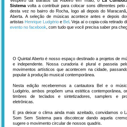
Vespeiro da Baratos da Ribeiro em maio, o
La Cumbuc
Sistema
volta a contribuir para colocar sons diferentes pelo 
desta vez no bairro do Rocha, logo ali depois do Maracan
Aberta. A seleção de músicas acontece antes e depois d
artistas
Henrique Ludgério
e
Bel
. Veja aí o copia-cola retirado 
evento no facebook
, com tudo que você precisa saber pra cheg
O Quintal Aberto é nosso espaço destinado a projetos de mú
e independente. Nossa curadoria é plural e passeia pel
movimentos artísticos que acontecem na cidade, passando
popular à produção musical contemporânea.
Nesta edição receberemos a cantautora Bel e o músic
Ludgério, ambos propõem uma estética contemporânea, on
timbres de teclados e sintetizadores, samplers e pr
eletrônicas.
E pra deixar o clima ainda mais azeitado, convidamos o
Som Sem Sistema para discotecar dando aquela cremo
sugere o movimento circular de nossos quadris.