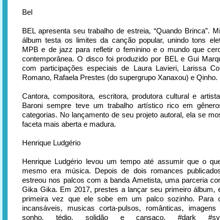
Bel
BEL apresenta seu trabalho de estreia, “Quando Brinca”. Mi
álbum testa os limites da canção popular, unindo tons ele
MPB e de jazz para refletir o feminino e o mundo que cer
contemporânea. O disco foi produzido por BEL e Gui Marq
com participações especiais de Laura Lavieri, Larissa Con
Romano, Rafaela Prestes (do supergrupo Xanaxou) e Qinho.
Cantora, compositora, escritora, produtora cultural e artista
Baroni sempre teve um trabalho artístico rico em gêneros
categorias. No lançamento de seu projeto autoral, ela se m
faceta mais aberta e madura.
Henrique Ludgério
Henrique Ludgério levou um tempo até assumir que o que
mesmo era música. Depois de dois romances publicado
estreou nos palcos com a banda Ametista, uma parceria co
Gika Gika. Em 2017, prestes a lançar seu primeiro álbum,
primeira vez que ele sobe em um palco sozinho. Para 
incansáveis, musicas corta-pulsos, românticas, imagens
sonho, tédio, solidão e cansaço. #dark #s