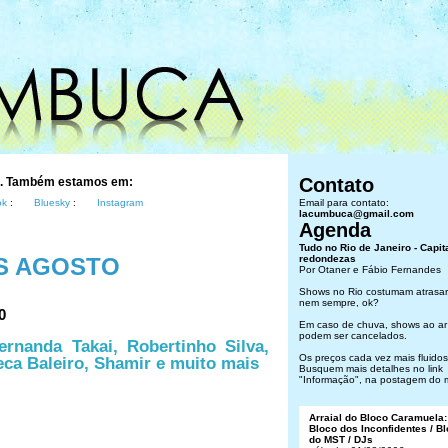
Contato
s. Também estamos em:
ok
:
Bluesky
:
Instagram
Email para contato:
lacumbuca@gmail.com
Agenda
Tudo no Rio de Janeiro - Capit
S AGOSTO
redondezas
Por Otaner e Fábio Fernandes
Shows no Rio costumam atrasar
nem sempre, ok?
0
Em caso de chuva, shows ao ar 
podem ser cancelados.
ernanda Takai, Robertinho Silva,
Os preços cada vez mais fluidos.
eca Baleiro, Shamir e muito mais
Busquem mais detalhes no link
"Informação", na postagem do 
Arraial do Bloco Caramuela:
Bloco dos Inconfidentes / B
do MST / DJs