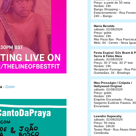
Preço: a partir de 50 meia
Horário: 19h
Bangu Shopping –
Estacionamento - Rua Fonsec
240 – Bangu
Maria Beraldo
sábado, 01/08/2026
Preço: grátis
Horário: 19h
Rito Pizza Bar - Rua Francisc
Melo, 64 - Centro - Nova Igua
Festa Espiral: DJs Brant & 
Serra & Fábio Maia
sábado, 01/08/2026
Preço: 30 1º lote, 40 2º lote
Horário: 19h
Recipiente Porongo - Rua Pin
Guimarães, 34 - Botafogo
Mau Presságio / Crápula /
Hollywood Original
da
-
Zoom
sábado, 01/08/2026
Preço: grátis
Horário: 19h
Empório Encantado - Praça
Sargento Eudóxio Passos, 30
Encantado
Leandro Sapucahy
sábado, 01/08/2026
Preço: 50 meia
Horário: 19h30
Teatro Rival - Rua Álvaro Alvim
Cinelândia