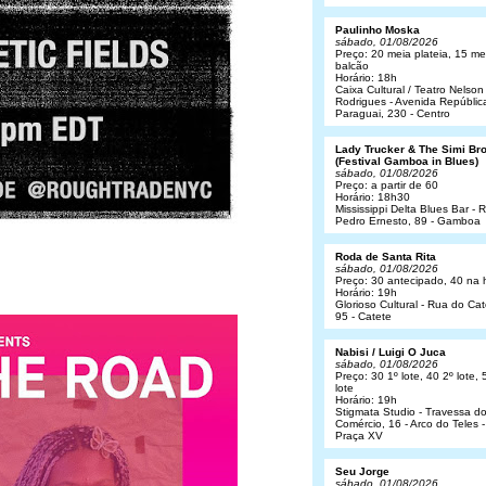
Paulinho Moska
sábado, 01/08/2026
Preço: 20 meia plateia, 15 me
balcão
Horário: 18h
Caixa Cultural / Teatro Nelson
Rodrigues - Avenida Repúblic
Paraguai, 230 - Centro
Lady Trucker & The Simi Br
(Festival Gamboa in Blues)
sábado, 01/08/2026
Preço: a partir de 60
Horário: 18h30
Mississippi Delta Blues Bar - 
Pedro Ernesto, 89 - Gamboa
Roda de Santa Rita
sábado, 01/08/2026
Preço: 30 antecipado, 40 na 
Horário: 19h
Glorioso Cultural - Rua do Cat
95 - Catete
Nabisi / Luigi O Juca
sábado, 01/08/2026
Preço: 30 1º lote, 40 2º lote, 
lote
Horário: 19h
Stigmata Studio - Travessa d
Comércio, 16 - Arco do Teles -
Praça XV
Seu Jorge
sábado, 01/08/2026