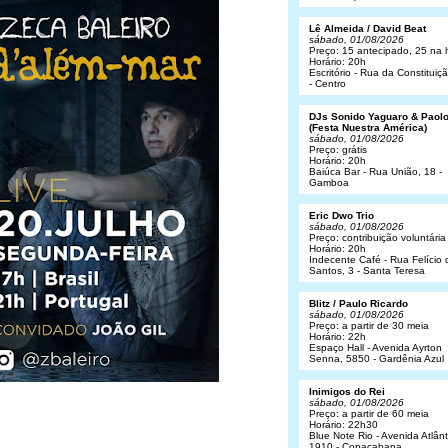
Lê Almeida / David Beat
sábado, 01/08/2026
Preço: 15 antecipado, 25 na 
Horário: 20h
Escritório - Rua da Constituiç
- Centro
DJs Sonido Yaguaro & Paol
(Festa Nuestra América)
sábado, 01/08/2026
Preço: grátis
Horário: 20h
Baiúca Bar - Rua União, 18 -
Gamboa
Eric Dwo Trio
sábado, 01/08/2026
Preço: contribuição voluntária
Horário: 20h
Indecente Café - Rua Felício 
Santos, 3 - Santa Teresa
Blitz / Paulo Ricardo
sábado, 01/08/2026
Preço: a partir de 30 meia
Horário: 22h
Espaço Hall - Avenida Ayrton
Senna, 5850 - Gardênia Azul
Inimigos do Rei
sábado, 01/08/2026
Preço: a partir de 60 meia
Horário: 22h30
Blue Note Rio - Avenida Atlânt
1910 - Copacabana