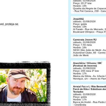
sábado, 01/08/2026
Preço: 20 2º lote
Horário: 15h
Quadra da Alegria de Copac
- Rua Frei Caneca, 239 - Cat
Jequitibá
sábado, 01/08/2026
vel, proteja-se.
Preço: grátis
Horário: 15h
Al Farabi - Rua do Mercado, 3
Boulevard Olímpico - Praça X
Camerata Jovem RJ
sábado, 01/08/2026
Preço: 7,50 meia
Horário: 16h
SESC São João de Meriti - Av
Automóvel Clube, 66 - Centro
João de Meriti
Anavitória / Gilsons / BK´
(Festival de Inverno)
sábado, 01/08/2026
Preço: 200 meia 3º lote
Horário: 17h
Marina da Glória - Av. Infant
Henrique, s/n – Aterro do Fl
Arraial Faz o L: Rita Bennedit
Forró do Kiko / Edmilson do
Teclados
sábado, 01/08/2026
Preço: grátis
Horário: 17h
Banca do André - Rua Pedro
- Cinelândia