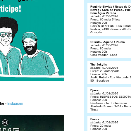
Rogério Skylab / Netos de 
Neves / Cara de Porco / Pne
Com Água Parada
sábado, 01/08/2026
Preço: 60 meia 2º lote
Horário: 20h
Rock´N Beer Pub - Rua Franc
Portela, 2438 - Parada 40 - 
Gonçalo
O Grilo / Aquino / Pluma
sábado, 01/08/2026
Preço: 80 meia
Horário: 20h
Circo Voador - Lapa
The Jekylls
sábado, 01/08/2026
Preço: 20 antecipado
Horário: 20h
Audio Rebel - Rua Visconde S
55 - Botafogo
Djavan
sábado, 01/08/2026
Preço: INGRESSOS ESGOT
Horário: 20h
dor
-
Instagram
Rio Arena - Av. Embaixador
Abelardo Bueno, 3401 - Barr
Tijuca
Becca
sábado, 01/08/2026
Preço: 20 meia
Horário: 20h