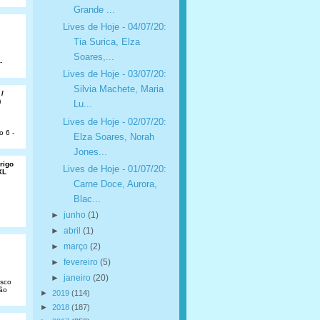
Grande ...
Lives de Hoje - 04/07/20:
Tia Surica, Elza
Soares,...
-
Lives de Hoje - 03/07/20:
Silvia Machete, Maria
 /
)
Lu...
Lives de Hoje - 02/07/20:
o 6 -
Elza Soares, Norah
Jones...
rigo
Lives de Hoje - 01/07/20:
XL
Carne Doce, Aurora,
Blac...
►
junho
(1)
►
abril
(1)
►
março
(2)
►
fevereiro
(5)
►
janeiro
(20)
isco
São
►
2019
(114)
►
2018
(187)