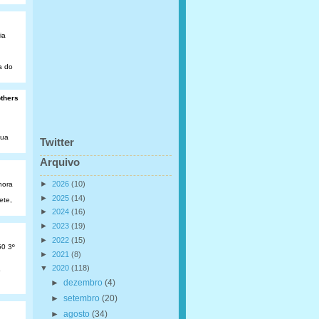
ia
a do
others
Rua
Twitter
Arquivo
►
2026
(10)
hora
►
2025
(14)
ete,
►
2024
(16)
►
2023
(19)
►
2022
(15)
50 3º
►
2021
(8)
▼
2020
(118)
o
►
dezembro
(4)
►
setembro
(20)
►
agosto
(34)