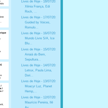
Lives de Hoje - 18/07/20:
a
rido
Xênia França, Edi
Rock, ...
lote
Lives de Hoje - 17/07/20:
Guided by Voices,
 -
Romulo...
nrique
Lives de Hoje - 16/07/20:
Mundo Livre S/A, Ice
,
Blu...
Lives de Hoje - 15/07/20:
a
Arraiá do Bem,
Sepultura...
z)
Lives de Hoje - 14/07/20:
Letrux, Paula Lima,
Dori...
da
n
Lives de Hoje - 13/07/20:
 /
Moacyr Luz, Planet
t /
Hemp,...
s /
Lives de Hoje - 12/07/20:
Maurício Pereira, Ilê
rá,
Ay...