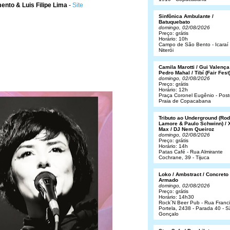
nto & Luis Filipe Lima
-
Site
Sinfônica Ambulante /
Batuquebato
domingo, 02/08/2026
Preço: grátis
Horário: 10h
Campo de São Bento - Icaraí 
Niterói
Camila Marotti / Gui Valença
Pedro Mahal / Tibí (Fair Fest
domingo, 02/08/2026
Preço: grátis
Horário: 12h
Praça Coronel Eugênio - Post
Praia de Copacabana
Tributo ao Underground (Rod
Lamore & Paulo Schwinn) / 
Max / DJ Nem Queiroz
domingo, 02/08/2026
Preço: grátis
Horário: 14h
Patas Café - Rua Almirante
Cochrane, 39 - Tijuca
Loko / Ambstract / Concreto
Armado
domingo, 02/08/2026
Preço: grátis
Horário: 14h30
Rock´N Beer Pub - Rua Franc
Portela, 2438 - Parada 40 - 
Gonçalo