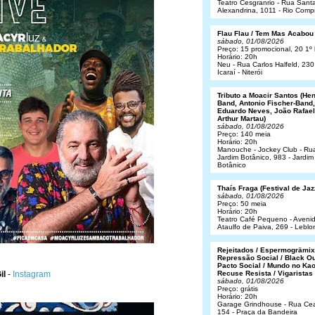
Teatro Cesgranrio - Rua Sant
Alexandrina, 1011 - Rio Comp
Flau Flau / Tem Mas Acabou
sábado, 01/08/2026
Preço: 15 promocional, 20 1º 
Horário: 20h
Neu - Rua Carlos Halfeld, 230
Icaraí - Niterói
Tributo a Moacir Santos (He
Band, Antonio Fischer-Band,
Eduardo Neves, João Rafael
Arthur Martau)
sábado, 01/08/2026
Preço: 140 meia
Horário: 20h
Manouche - Jockey Club - Ru
Jardim Botânico, 983 - Jardim
Botânico
Thaís Fraga (Festival de Jaz
sábado, 01/08/2026
Preço: 50 meia
Horário: 20h
Teatro Café Pequeno - Aveni
Ataulfo de Paiva, 269 - Leblo
Rejeitados / Espermogrämix
Repressão Social / Black Ou
Pacto Social / Mundo no Kao
il
-
Instagram
Recuse Resista / Vigaristas
sábado, 01/08/2026
Preço: grátis
Horário: 20h
Garage Grindhouse - Rua Cea
154 - Praça da Bandeira