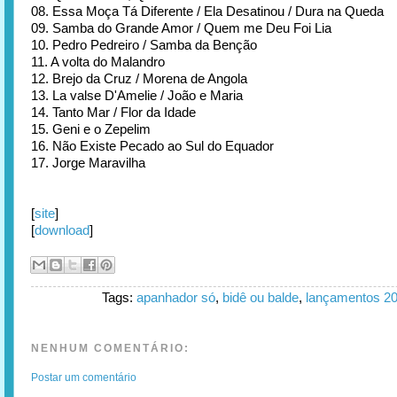
08. Essa Moça Tá Diferente / Ela Desatinou / Dura na Queda
09. Samba do Grande Amor / Quem me Deu Foi Lia
10. Pedro Pedreiro / Samba da Benção
11. A volta do Malandro
12. Brejo da Cruz / Morena de Angola
13. La valse D'Amelie / João e Maria
14. Tanto Mar / Flor da Idade
15. Geni e o Zepelim
16. Não Existe Pecado ao Sul do Equador
17. Jorge Maravilha
[
site
]
[
download
]
Tags:
apanhador só
,
bidê ou balde
,
lançamentos 2
NENHUM COMENTÁRIO:
Postar um comentário