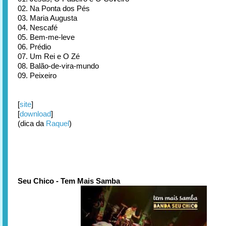
02. Na Ponta dos Pés
03. Maria Augusta
04. Nescafé
05. Bem-me-leve
06. Prédio
07. Um Rei e O Zé
08. Balão-de-vira-mundo
09. Peixeiro
[
site
]
[
download
]
(dica da
Raquel
)
Seu Chico - Tem Mais Samba