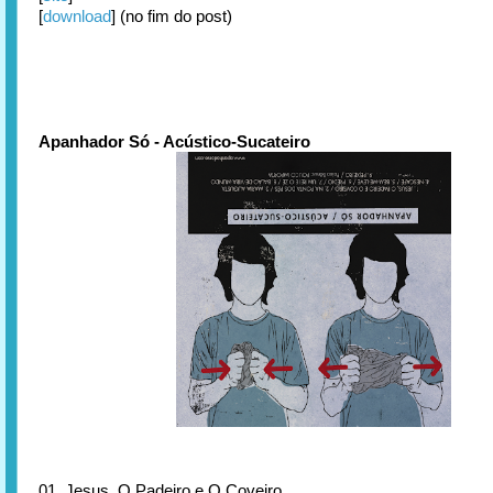
[
download
] (no fim do post)
Apanhador Só - Acústico-Sucateiro
01. Jesus, O Padeiro e O Coveiro