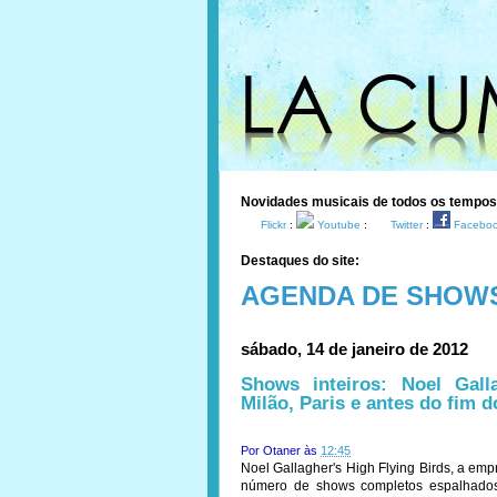
Novidades musicais de todos os tempo
Flickr
:
Youtube
:
Twitter
:
Facebo
Destaques do site:
AGENDA DE SHOW
sábado, 14 de janeiro de 2012
Shows inteiros: Noel Gal
Milão, Paris e antes do fim 
Por
Otaner
às
12:45
Noel Gallagher's High Flying Birds, a em
número de shows completos espalhados