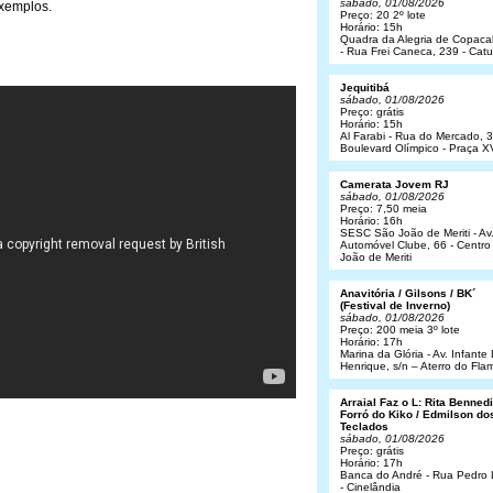
sábado, 01/08/2026
exemplos.
Preço: 20 2º lote
Horário: 15h
Quadra da Alegria de Copac
- Rua Frei Caneca, 239 - Cat
Jequitibá
sábado, 01/08/2026
Preço: grátis
Horário: 15h
Al Farabi - Rua do Mercado, 3
Boulevard Olímpico - Praça X
Camerata Jovem RJ
sábado, 01/08/2026
Preço: 7,50 meia
Horário: 16h
SESC São João de Meriti - Av
Automóvel Clube, 66 - Centro
João de Meriti
Anavitória / Gilsons / BK´
(Festival de Inverno)
sábado, 01/08/2026
Preço: 200 meia 3º lote
Horário: 17h
Marina da Glória - Av. Infant
Henrique, s/n – Aterro do Fl
Arraial Faz o L: Rita Bennedit
Forró do Kiko / Edmilson do
Teclados
sábado, 01/08/2026
Preço: grátis
Horário: 17h
Banca do André - Rua Pedro
- Cinelândia