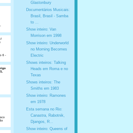
Glastonbury
Documentários Musicais:
Brasil, Brasil - Samba
to ...
-
Show inteiro: Van
Morrison em 1998
 /
)
Show inteiro: Underworld
no Morning Becomes
Electric
o 6 -
Shows inteiros: Talking
Heads em Roma e no
rigo
XL
Texas
Shows inteiros: The
Smiths em 1983
Show inteiro: Ramones
em 1978
Esta semana no Rio:
Canastra, Rabotnik,
isco
São
Djangos, R...
Show inteiro: Queens of