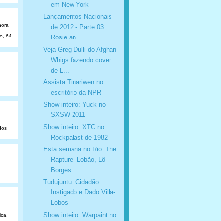
em New York
Lançamentos Nacionais
hora
de 2012 - Parte 03:
ão, 64
Rosie an...
Veja Greg Dulli do Afghan
o
Whigs fazendo cover
de L...
Assista Tinariwen no
escritório da NPR
Show inteiro: Yuck no
SXSW 2011
Show inteiro: XTC no
dos
Rockpalast de 1982
Esta semana no Rio: The
Rapture, Lobão, Lô
Borges ...
Tudujuntu: Cidadão
Instigado e Dado Villa-
Lobos
Show inteiro: Warpaint no
ica,