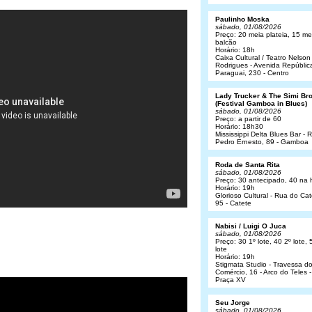
Paulinho Moska
sábado, 01/08/2026
Preço: 20 meia plateia, 15 me
balcão
Horário: 18h
Caixa Cultural / Teatro Nelson
Rodrigues - Avenida Repúblic
Paraguai, 230 - Centro
Lady Trucker & The Simi Br
(Festival Gamboa in Blues)
sábado, 01/08/2026
Preço: a partir de 60
Horário: 18h30
Mississippi Delta Blues Bar - 
Pedro Ernesto, 89 - Gamboa
Roda de Santa Rita
sábado, 01/08/2026
Preço: 30 antecipado, 40 na 
Horário: 19h
Glorioso Cultural - Rua do Cat
95 - Catete
Nabisi / Luigi O Juca
sábado, 01/08/2026
Preço: 30 1º lote, 40 2º lote, 
lote
Horário: 19h
Stigmata Studio - Travessa d
Comércio, 16 - Arco do Teles -
Praça XV
Seu Jorge
sábado, 01/08/2026