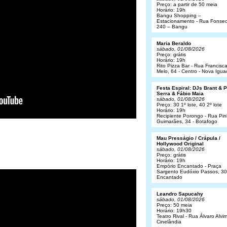
Preço: a partir de 50 meia
Horário: 19h
Bangu Shopping –
Estacionamento - Rua Fonsec
240 – Bangu
Maria Beraldo
sábado, 01/08/2026
Preço: grátis
Horário: 19h
Rito Pizza Bar - Rua Francisc
Melo, 64 - Centro - Nova Igua
Festa Espiral: DJs Brant & 
Serra & Fábio Maia
sábado, 01/08/2026
Preço: 30 1º lote, 40 2º lote
Horário: 19h
Recipiente Porongo - Rua Pin
Guimarães, 34 - Botafogo
Mau Presságio / Crápula /
Hollywood Original
sábado, 01/08/2026
Preço: grátis
Horário: 19h
Empório Encantado - Praça
Sargento Eudóxio Passos, 30
Encantado
Leandro Sapucahy
sábado, 01/08/2026
Preço: 50 meia
Horário: 19h30
Teatro Rival - Rua Álvaro Alvim
Cinelândia