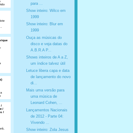
a
para ...
rido
Show inteiro: Wilco em
1999
lote
Show inteiro: Blur em
 -
1999
Ouça as músicas do
nrique
disco e veja datas do
,
A.B.R.A P...
Shows inteiros de A a Z,
um índice talvez útil
a
Letuce libera capa e data
de lançamento do novo
z)
di...
Mais uma versão para
da
n
uma música de
Leonard Cohen, ...
 /
t /
Lançamentos Nacionais
s /
de 2012 - Parte 04:
Vivendo ...
rá,
Show inteiro: Zola Jesus