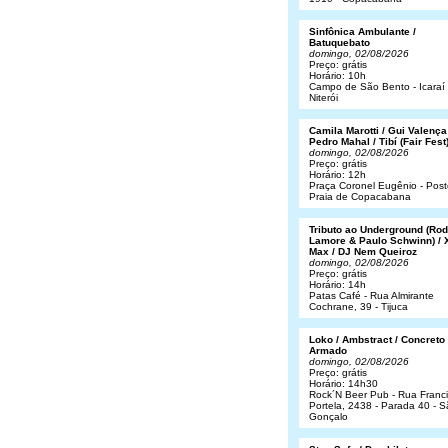
Sinfônica Ambulante /
Batuquebato
domingo, 02/08/2026
Preço: grátis
Horário: 10h
Campo de São Bento - Icaraí 
Niterói
Camila Marotti / Gui Valença
Pedro Mahal / Tibí (Fair Fest
domingo, 02/08/2026
Preço: grátis
Horário: 12h
Praça Coronel Eugênio - Post
Praia de Copacabana
Tributo ao Underground (Rod
Lamore & Paulo Schwinn) / 
Max / DJ Nem Queiroz
domingo, 02/08/2026
Preço: grátis
Horário: 14h
Patas Café - Rua Almirante
Cochrane, 39 - Tijuca
Loko / Ambstract / Concreto
Armado
domingo, 02/08/2026
Preço: grátis
Horário: 14h30
Rock´N Beer Pub - Rua Franc
Portela, 2438 - Parada 40 - 
Gonçalo