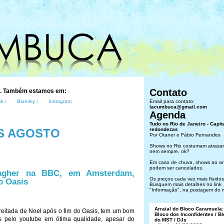
Contato
s. Também estamos em:
ok
:
Bluesky
:
Instagram
Email para contato:
lacumbuca@gmail.com
Agenda
Tudo no Rio de Janeiro - Capit
S AGOSTO
redondezas
Por Otaner e Fábio Fernandes
Shows no Rio costumam atrasar
nem sempre, ok?
Em caso de chuva, shows ao ar 
podem ser cancelados.
lagher na BBC, em Amsterdam,
Os preços cada vez mais fluidos.
do Oasis
Busquem mais detalhes no link
"Informação", na postagem do 
Arraial do Bloco Caramuela:
preitada de Noel após o fim do Oasis, tem um bom
Bloco dos Inconfidentes / B
 pelo youtube em ótima qualidade, apesar do
do MST / DJs