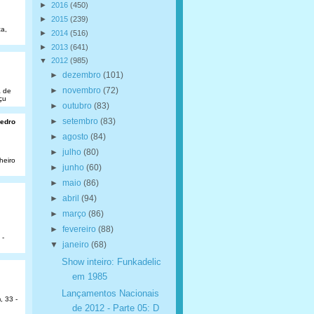
►
2016
(450)
►
2015
(239)
a,
►
2014
(516)
►
2013
(641)
▼
2012
(985)
►
dezembro
(101)
►
novembro
(72)
a de
çu
►
outubro
(83)
►
setembro
(83)
Pedro
►
agosto
(84)
►
julho
(80)
heiro
►
junho
(60)
►
maio
(86)
►
abril
(94)
►
março
(86)
►
fevereiro
(88)
 -
▼
janeiro
(68)
Show inteiro: Funkadelic
em 1985
Lançamentos Nacionais
, 33 -
de 2012 - Parte 05: D