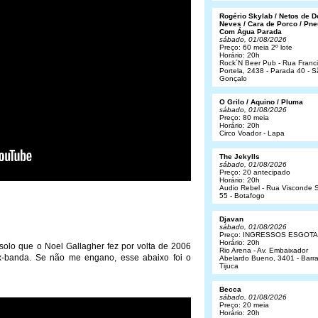
Rogério Skylab / Netos de 
Neves / Cara de Porco / Pne
Com Água Parada
sábado, 01/08/2026
Preço: 60 meia 2º lote
Horário: 20h
Rock´N Beer Pub - Rua Franc
Portela, 2438 - Parada 40 - 
Gonçalo
O Grilo / Aquino / Pluma
sábado, 01/08/2026
Preço: 80 meia
Horário: 20h
Circo Voador - Lapa
The Jekylls
sábado, 01/08/2026
Preço: 20 antecipado
Horário: 20h
Audio Rebel - Rua Visconde S
55 - Botafogo
Djavan
sábado, 01/08/2026
Preço: INGRESSOS ESGOT
Horário: 20h
olo que o Noel Gallagher fez por volta de 2006
Rio Arena - Av. Embaixador
x-banda. Se não me engano, esse abaixo foi o
Abelardo Bueno, 3401 - Barr
Tijuca
Becca
sábado, 01/08/2026
Preço: 20 meia
Horário: 20h