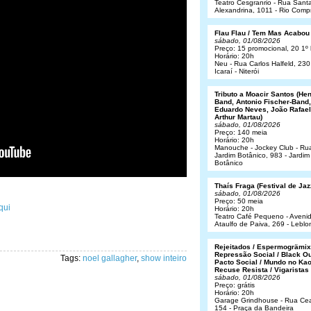
Teatro Cesgranrio - Rua Sant
Alexandrina, 1011 - Rio Comp
Flau Flau / Tem Mas Acabou
sábado, 01/08/2026
Preço: 15 promocional, 20 1º 
Horário: 20h
Neu - Rua Carlos Halfeld, 230
Icaraí - Niterói
Tributo a Moacir Santos (He
Band, Antonio Fischer-Band,
Eduardo Neves, João Rafael
Arthur Martau)
sábado, 01/08/2026
Preço: 140 meia
Horário: 20h
Manouche - Jockey Club - Ru
Jardim Botânico, 983 - Jardim
Botânico
Thaís Fraga (Festival de Jaz
sábado, 01/08/2026
Preço: 50 meia
qui
Horário: 20h
Teatro Café Pequeno - Aveni
Ataulfo de Paiva, 269 - Leblo
Rejeitados / Espermogrämix
Repressão Social / Black Ou
Tags:
noel gallagher
,
show inteiro
Pacto Social / Mundo no Kao
Recuse Resista / Vigaristas
sábado, 01/08/2026
Preço: grátis
Horário: 20h
Garage Grindhouse - Rua Cea
154 - Praça da Bandeira