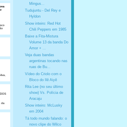
Mingus...
Dona
u
Tudujuntu - Del Rey e
Hyldon
Show inteiro: Red Hot
isco
São
Chili Peppers em 1985
Baixe a Fita-Mistura
Volume 13 da banda Do
Amor + ...
Veja duas bandas
argentinas tocando nas
ruas de Bu...
Vídeo do Criolo com o
ilva,
Bloco do Ilê Aiyê
Rita Lee (no seu último
show) Vs. Polícia de
ADOS
Aracaju
a da
Show inteiro: McLusky
em 2004
Tá todo mundo falando: o
novo clipe do Wilco