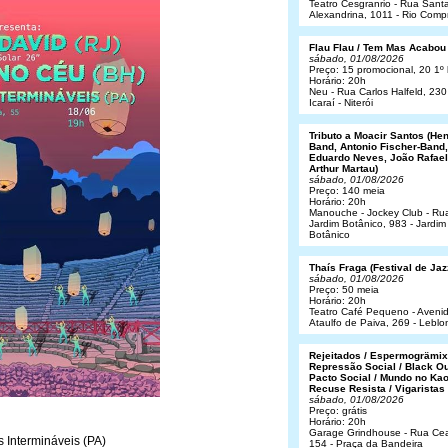
Teatro Cesgranrio - Rua Sant
Alexandrina, 1011 - Rio Comp
Flau Flau / Tem Mas Acabou
sábado, 01/08/2026
Preço: 15 promocional, 20 1º 
Horário: 20h
Neu - Rua Carlos Halfeld, 230
Icaraí - Niterói
Tributo a Moacir Santos (He
Band, Antonio Fischer-Band,
Eduardo Neves, João Rafael
Arthur Martau)
sábado, 01/08/2026
Preço: 140 meia
Horário: 20h
Manouche - Jockey Club - Ru
Jardim Botânico, 983 - Jardim
Botânico
Thaís Fraga (Festival de Jaz
sábado, 01/08/2026
Preço: 50 meia
Horário: 20h
Teatro Café Pequeno - Aveni
Ataulfo de Paiva, 269 - Leblo
Rejeitados / Espermogrämix
Repressão Social / Black Ou
Pacto Social / Mundo no Kao
Recuse Resista / Vigaristas
sábado, 01/08/2026
Preço: grátis
Horário: 20h
Garage Grindhouse - Rua Cea
 Intermináveis (PA)
154 - Praça da Bandeira