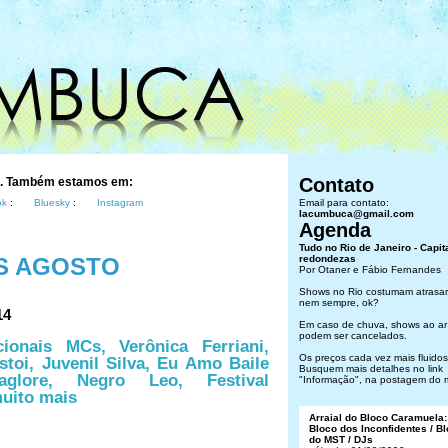
Contato
s. Também estamos em:
ok
:
Bluesky
:
Instagram
Email para contato:
lacumbuca@gmail.com
Agenda
Tudo no Rio de Janeiro - Capit
S AGOSTO
redondezas
Por Otaner e Fábio Fernandes
Shows no Rio costumam atrasar
nem sempre, ok?
14
Em caso de chuva, shows ao ar 
podem ser cancelados.
onais MCs, Verônica Ferriani,
Os preços cada vez mais fluidos.
toi, Juvenil Silva, Eu Amo Baile
Busquem mais detalhes no link
glore, Negro Leo, Festival
"Informação", na postagem do 
muito mais
Arraial do Bloco Caramuela:
Bloco dos Inconfidentes / B
do MST / DJs