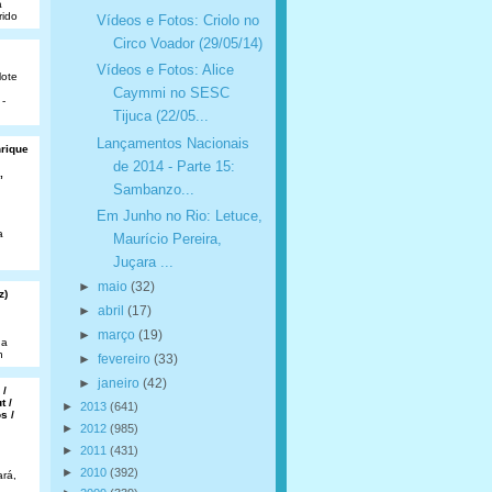
a
rido
Vídeos e Fotos: Criolo no
Circo Voador (29/05/14)
Vídeos e Fotos: Alice
lote
Caymmi no SESC
 -
Tijuca (22/05...
Lançamentos Nacionais
nrique
de 2014 - Parte 15:
,
Sambanzo...
Em Junho no Rio: Letuce,
a
Maurício Pereira,
Juçara ...
►
maio
(32)
z)
►
abril
(17)
►
março
(19)
da
n
►
fevereiro
(33)
►
janeiro
(42)
 /
t /
►
2013
(641)
s /
►
2012
(985)
►
2011
(431)
►
2010
(392)
rá,