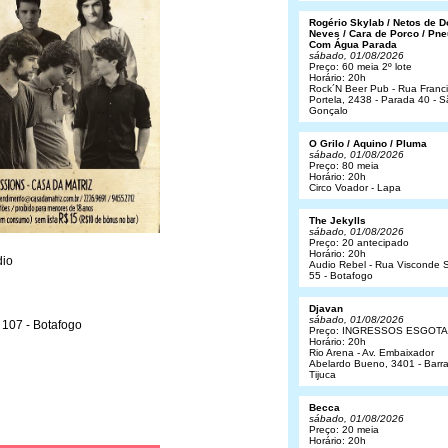
Rogério Skylab / Netos de 
Neves / Cara de Porco / Pne
Com Água Parada
sábado, 01/08/2026
Preço: 60 meia 2º lote
Horário: 20h
Rock´N Beer Pub - Rua Franc
Portela, 2438 - Parada 40 - 
Gonçalo
O Grilo / Aquino / Pluma
sábado, 01/08/2026
Preço: 80 meia
Horário: 20h
Circo Voador - Lapa
The Jekylls
sábado, 01/08/2026
Preço: 20 antecipado
Horário: 20h
dio
Audio Rebel - Rua Visconde S
55 - Botafogo
Djavan
sábado, 01/08/2026
 107 - Botafogo
Preço: INGRESSOS ESGOT
Horário: 20h
Rio Arena - Av. Embaixador
Abelardo Bueno, 3401 - Barr
Tijuca
Becca
sábado, 01/08/2026
Preço: 20 meia
Horário: 20h