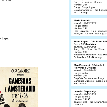
a de Som
Preço: a partir de 50 meia
Horário: 19h
Bangu Shopping –
Estacionamento - Rua Fonsec
240 – Bangu
Maria Beraldo
sábado, 01/08/2026
Preço: grátis
Horário: 19h
Rito Pizza Bar - Rua Francisc
Melo, 64 - Centro - Nova Igua
 - Lapa
Festa Espiral: DJs Brant & 
Serra & Fábio Maia
sábado, 01/08/2026
Preço: 30 1º lote, 40 2º lote
Horário: 19h
Recipiente Porongo - Rua Pin
Guimarães, 34 - Botafogo
Mau Presságio / Crápula /
Hollywood Original
sábado, 01/08/2026
Preço: grátis
Horário: 19h
Empório Encantado - Praça
Sargento Eudóxio Passos, 30
Encantado
Leandro Sapucahy
sábado, 01/08/2026
Preço: 50 meia
Horário: 19h30
Teatro Rival - Rua Álvaro Alvim
Cinelândia