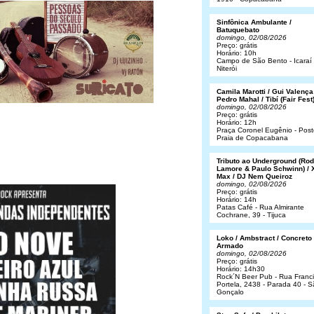
Sinfônica Ambulante /
Batuquebato
domingo, 02/08/2026
Preço: grátis
Horário: 10h
Campo de São Bento - Icaraí 
Niterói
Camila Marotti / Gui Valença
Pedro Mahal / Tibí (Fair Fest
domingo, 02/08/2026
Preço: grátis
Horário: 12h
Praça Coronel Eugênio - Post
Praia de Copacabana
Tributo ao Underground (Rod
Lamore & Paulo Schwinn) / 
Max / DJ Nem Queiroz
domingo, 02/08/2026
Preço: grátis
Horário: 14h
Patas Café - Rua Almirante
Cochrane, 39 - Tijuca
Loko / Ambstract / Concreto
Armado
domingo, 02/08/2026
Preço: grátis
Horário: 14h30
Rock´N Beer Pub - Rua Franc
Portela, 2438 - Parada 40 - 
Gonçalo