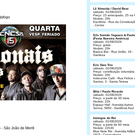
Lê Almeida / David Beat
sábado, 01/08/2026
Preço: 15 antecipado, 25 na 
tafogo
Horário: 20h
Escritório - Rua da Constituiç
- Centro
DJs Sonido Yaguaro & Paol
(Festa Nuestra América)
sábado, 01/08/2026
Preço: grátis
Horário: 20h
Baiúca Bar - Rua União, 18 -
Gamboa
Eric Dwo Trio
sábado, 01/08/2026
Preço: contribuição voluntária
Horário: 20h
Indecente Café - Rua Felício 
Santos, 3 - Santa Teresa
Blitz / Paulo Ricardo
sábado, 01/08/2026
Preço: a partir de 30 meia
Horário: 22h
Espaço Hall - Avenida Ayrton
Senna, 5850 - Gardênia Azul
Inimigos do Rei
sábado, 01/08/2026
Preço: a partir de 60 meia
- São João de Meriti
Horário: 22h30
Blue Note Rio - Avenida Atlânt
1910 - Copacabana