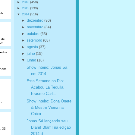
►
2016
(450)
►
2015
(239)
a,
▼
2014
(516)
►
dezembro
(90)
►
novembro
(84)
►
outubro
(63)
a de
►
setembro
(68)
çu
►
agosto
(37)
Pedro
►
julho
(15)
▼
junho
(16)
Show Inteiro: Jonas Sá
heiro
em 2014
Esta Semana no Rio:
Acabou La Tequila,
Erasmo Carl...
Show Inteiro: Dona Onete
 -
& Mestre Vieira na
Caixa ...
Jonas Sá lançando seu
Blam! Blam! na edição
, 33 -
2014 d...