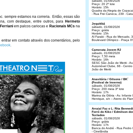
sábado, 01/08/2026
Preço: 20 2º lote
Horário: 15h
Quadra da Alegria de Copac
- Rua Frei Caneca, 239 - Cat
. sempre estamos na correria. Então, essas são
a, com destaque, entre outros, para
Hermeto
Jequitibá
Ferriani
em palcos cariocas e
Racionais MCs
na
sábado, 01/08/2026
Preço: grátis
Horário: 15h
Al Farabi - Rua do Mercado, 3
entrar em contato através dos comentários, pelo
Boulevard Olímpico - Praça X
cebook
.
Camerata Jovem RJ
sábado, 01/08/2026
Preço: 7,50 meia
Horário: 16h
SESC São João de Meriti - Av
Automóvel Clube, 66 - Centro
João de Meriti
Anavitória / Gilsons / BK´
(Festival de Inverno)
sábado, 01/08/2026
Preço: 200 meia 3º lote
Horário: 17h
Marina da Glória - Av. Infant
Henrique, s/n – Aterro do Fl
Arraial Faz o L: Rita Bennedit
Forró do Kiko / Edmilson do
Teclados
sábado, 01/08/2026
Preço: grátis
Horário: 17h
Banca do André - Rua Pedro
- Cinelândia