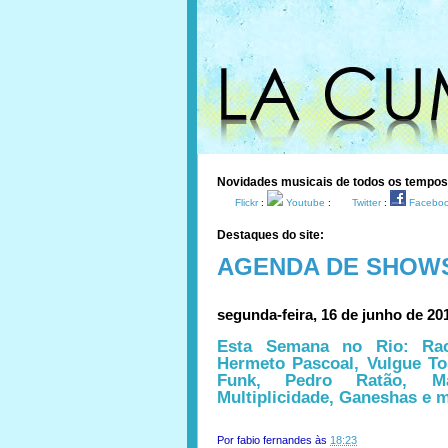
Novidades musicais de todos os tempo
Flickr
:
Youtube
:
Twitter
:
Facebo
Destaques do site:
AGENDA DE SHOW
segunda-feira, 16 de junho de 20
Esta Semana no Rio: Raci
Hermeto Pascoal, Vulgue Tos
Funk, Pedro Ratão, Ma
Multiplicidade, Ganeshas e 
Por
fabio fernandes
às
18:23