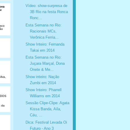
Vídeo: show-surpresa de
Dona
u
3B Rio na festa Ronca
Ronc...
Esta Semana no Rio:
isco
São
Racionais MCs,
Verônica Ferria...
Show Inteiro: Fernanda
Takai em 2014
Esta Semana no Rio:
Juçara Marçal, Dona
Onete & Me...
Show inteiro: Nação
ilva,
Zumbi em 2014
Show Inteiro: Pharrell
Williams em 2014
ADOS
Sessão Clipe-Clipe: Agata
a da
Kissa Banda, Aíla,
Céu, ...
Dica: Festival Levada Oi
Futuro - Ano 3