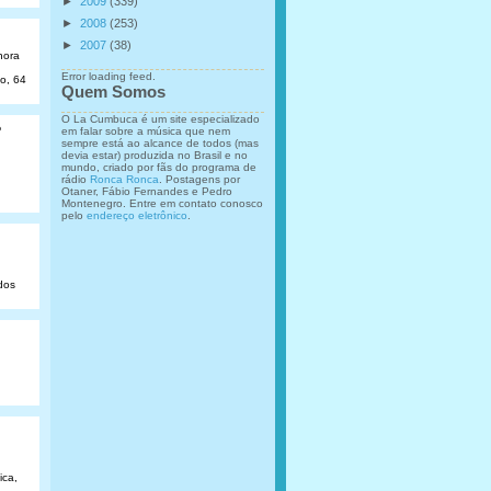
►
2009
(339)
►
2008
(253)
►
2007
(38)
hora
Error loading feed.
ão, 64
Quem Somos
O La Cumbuca é um site especializado
o
em falar sobre a música que nem
sempre está ao alcance de todos (mas
devia estar) produzida no Brasil e no
mundo, criado por fãs do programa de
rádio
Ronca Ronca
. Postagens por
Otaner, Fábio Fernandes e Pedro
Montenegro. Entre em contato conosco
pelo
endereço eletrônico
.
dos
ica,