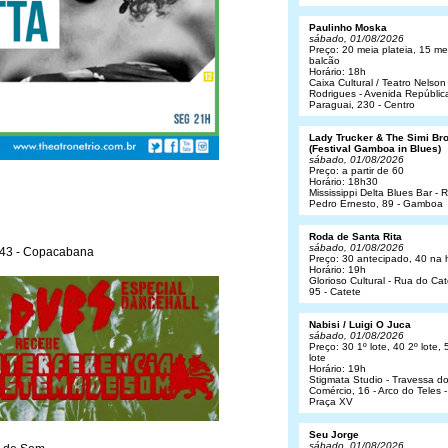
Paulinho Moska
sábado, 01/08/2026
Preço: 20 meia plateia, 15 me
balcão
Horário: 18h
Caixa Cultural / Teatro Nelson
Rodrigues - Avenida Repúblic
Paraguai, 230 - Centro
Lady Trucker & The Simi Br
(Festival Gamboa in Blues)
sábado, 01/08/2026
Preço: a partir de 60
Horário: 18h30
Mississippi Delta Blues Bar - 
Pedro Ernesto, 89 - Gamboa
Roda de Santa Rita
sábado, 01/08/2026
143 - Copacabana
Preço: 30 antecipado, 40 na 
Horário: 19h
Glorioso Cultural - Rua do Cat
95 - Catete
Nabisi / Luigi O Juca
sábado, 01/08/2026
Preço: 30 1º lote, 40 2º lote, 
lote
Horário: 19h
Stigmata Studio - Travessa d
Comércio, 16 - Arco do Teles -
Praça XV
Seu Jorge
sábado, 01/08/2026