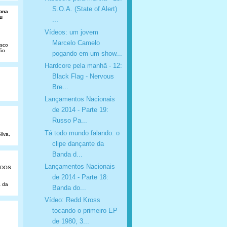
S.O.A. (State of Alert)
Dona
u
...
Vídeos: um jovem
Marcelo Camelo
isco
São
pogando em um show...
Hardcore pela manhã - 12:
Black Flag - Nervous
Bre...
Lançamentos Nacionais
de 2014 - Parte 19:
Russo Pa...
Tá todo mundo falando: o
ilva,
clipe dançante da
Banda d...
Lançamentos Nacionais
ADOS
de 2014 - Parte 18:
a da
Banda do...
Vídeo: Redd Kross
tocando o primeiro EP
de 1980, 3...