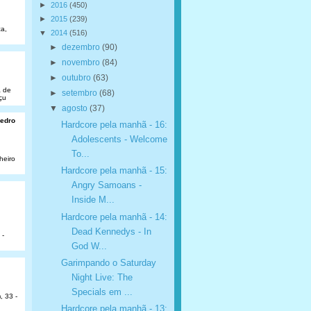
►
2016
(450)
►
2015
(239)
a,
▼
2014
(516)
►
dezembro
(90)
►
novembro
(84)
►
outubro
(63)
a de
►
setembro
(68)
çu
▼
agosto
(37)
Pedro
Hardcore pela manhã - 16:
Adolescents - Welcome
To...
heiro
Hardcore pela manhã - 15:
Angry Samoans -
Inside M...
Hardcore pela manhã - 14:
Dead Kennedys - In
 -
God W...
Garimpando o Saturday
Night Live: The
Specials em ...
, 33 -
Hardcore pela manhã - 13: