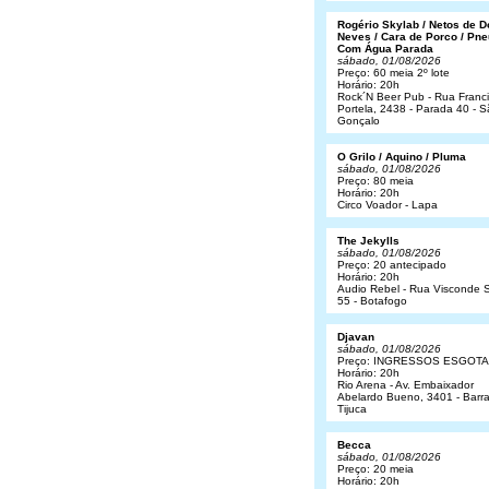
Rogério Skylab / Netos de 
Neves / Cara de Porco / Pne
Com Água Parada
sábado, 01/08/2026
Preço: 60 meia 2º lote
Horário: 20h
Rock´N Beer Pub - Rua Franc
Portela, 2438 - Parada 40 - 
Gonçalo
O Grilo / Aquino / Pluma
sábado, 01/08/2026
Preço: 80 meia
Horário: 20h
Circo Voador - Lapa
The Jekylls
sábado, 01/08/2026
Preço: 20 antecipado
Horário: 20h
Audio Rebel - Rua Visconde S
55 - Botafogo
Djavan
sábado, 01/08/2026
Preço: INGRESSOS ESGOT
Horário: 20h
Rio Arena - Av. Embaixador
Abelardo Bueno, 3401 - Barr
Tijuca
Becca
sábado, 01/08/2026
Preço: 20 meia
Horário: 20h