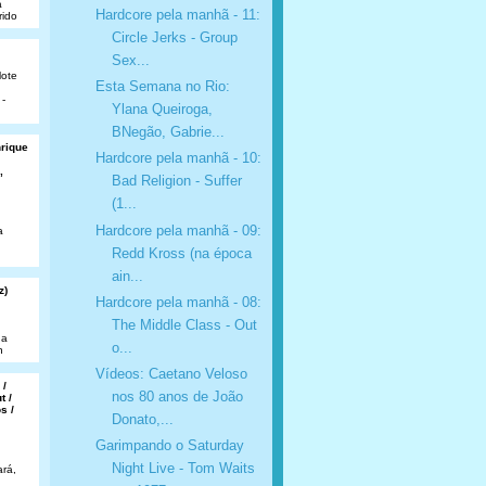
a
Hardcore pela manhã - 11:
rido
Circle Jerks - Group
Sex...
lote
Esta Semana no Rio:
 -
Ylana Queiroga,
BNegão, Gabrie...
nrique
Hardcore pela manhã - 10:
,
Bad Religion - Suffer
(1...
Hardcore pela manhã - 09:
a
Redd Kross (na época
ain...
z)
Hardcore pela manhã - 08:
The Middle Class - Out
da
o...
n
Vídeos: Caetano Veloso
 /
nos 80 anos de João
t /
s /
Donato,...
Garimpando o Saturday
Night Live - Tom Waits
rá,