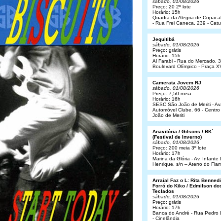
sábado, 01/08/2026
Preço: 20 2º lote
Horário: 15h
Quadra da Alegria de Copac
- Rua Frei Caneca, 239 - Cat
Jequitibá
sábado, 01/08/2026
Preço: grátis
Horário: 15h
Al Farabi - Rua do Mercado, 3
Boulevard Olímpico - Praça X
Camerata Jovem RJ
sábado, 01/08/2026
Preço: 7,50 meia
Horário: 16h
SESC São João de Meriti - Av
Automóvel Clube, 66 - Centro
João de Meriti
Anavitória / Gilsons / BK´
(Festival de Inverno)
sábado, 01/08/2026
Preço: 200 meia 3º lote
Horário: 17h
Marina da Glória - Av. Infant
Henrique, s/n – Aterro do Fl
Arraial Faz o L: Rita Bennedit
Forró do Kiko / Edmilson do
Teclados
sábado, 01/08/2026
Preço: grátis
Horário: 17h
Banca do André - Rua Pedro
- Cinelândia