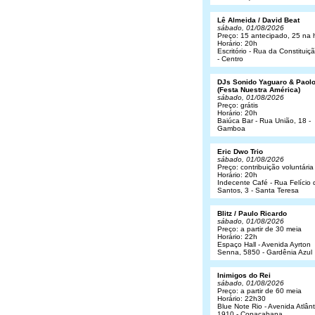
Lê Almeida / David Beat
sábado, 01/08/2026
Preço: 15 antecipado, 25 na 
Horário: 20h
Escritório - Rua da Constituiç
- Centro
DJs Sonido Yaguaro & Paol
(Festa Nuestra América)
sábado, 01/08/2026
Preço: grátis
Horário: 20h
Baiúca Bar - Rua União, 18 -
Gamboa
Eric Dwo Trio
sábado, 01/08/2026
Preço: contribuição voluntária
Horário: 20h
Indecente Café - Rua Felício 
Santos, 3 - Santa Teresa
Blitz / Paulo Ricardo
sábado, 01/08/2026
Preço: a partir de 30 meia
Horário: 22h
Espaço Hall - Avenida Ayrton
Senna, 5850 - Gardênia Azul
Inimigos do Rei
sábado, 01/08/2026
Preço: a partir de 60 meia
Horário: 22h30
Blue Note Rio - Avenida Atlânt
1910 - Copacabana