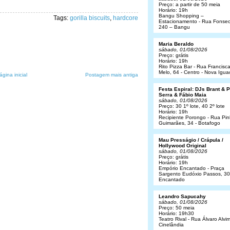
Preço: a partir de 50 meia
Horário: 19h
Bangu Shopping –
Tags:
gorilla biscuits
,
hardcore
Estacionamento - Rua Fonsec
240 – Bangu
Maria Beraldo
sábado, 01/08/2026
Preço: grátis
Horário: 19h
Rito Pizza Bar - Rua Francisc
Melo, 64 - Centro - Nova Igua
ágina inicial
Postagem mais antiga
Festa Espiral: DJs Brant & 
Serra & Fábio Maia
sábado, 01/08/2026
Preço: 30 1º lote, 40 2º lote
Horário: 19h
Recipiente Porongo - Rua Pin
Guimarães, 34 - Botafogo
Mau Presságio / Crápula /
Hollywood Original
sábado, 01/08/2026
Preço: grátis
Horário: 19h
Empório Encantado - Praça
Sargento Eudóxio Passos, 30
Encantado
Leandro Sapucahy
sábado, 01/08/2026
Preço: 50 meia
Horário: 19h30
Teatro Rival - Rua Álvaro Alvim
Cinelândia