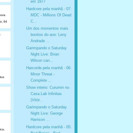
em 1977
Hardcore pela manhã - 07:
MDC - Millions Of Dead
hora
C...
ão, 64
Um dos momentos mais
bonitos do ano: Leny
o
Andrade ...
Garimpando o Saturday
Night Live: Brian
Wilson can...
Harcorde pela manhã - 06:
Minor Threat -
dos
Complete ...
Show inteiro: Curumin no
Casa.Lab Infinitas
(Vitór...
Garimpando o Saturday
Night Live: George
Harrison ...
Hardcore pela manhã - 05:
ica,