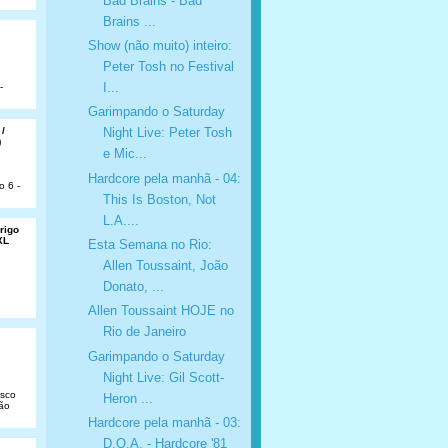
Bad Brains - Bad
Brains ...
Show (não muito) inteiro:
Peter Tosh no Festival
I...
-
Garimpando o Saturday
 /
Night Live: Peter Tosh
)
e Mic...
Hardcore pela manhã - 04:
o 6 -
This Is Boston, Not
L.A....
rigo
XL
Esta Semana no Rio:
Allen Toussaint, João
Donato, ...
Allen Toussaint HOJE no
Rio de Janeiro
Garimpando o Saturday
Night Live: Gil Scott-
isco
Heron ...
São
Hardcore pela manhã - 03:
D.O.A. - Hardcore '81