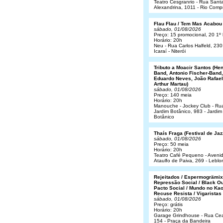
Teatro Cesgranrio - Rua Sant
Alexandrina, 1011 - Rio Comp
Flau Flau / Tem Mas Acabou
sábado, 01/08/2026
Preço: 15 promocional, 20 1º 
Horário: 20h
Neu - Rua Carlos Halfeld, 230
Icaraí - Niterói
Tributo a Moacir Santos (He
Band, Antonio Fischer-Band,
Eduardo Neves, João Rafael
Arthur Martau)
sábado, 01/08/2026
Preço: 140 meia
Horário: 20h
Manouche - Jockey Club - Ru
Jardim Botânico, 983 - Jardim
Botânico
Thaís Fraga (Festival de Jaz
sábado, 01/08/2026
Preço: 50 meia
Horário: 20h
Teatro Café Pequeno - Aveni
Ataulfo de Paiva, 269 - Leblo
Rejeitados / Espermogrämix
Repressão Social / Black Ou
Pacto Social / Mundo no Kao
Recuse Resista / Vigaristas
sábado, 01/08/2026
Preço: grátis
Horário: 20h
Garage Grindhouse - Rua Cea
154 - Praça da Bandeira