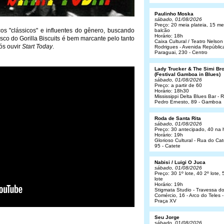
Paulinho Moska
sábado, 01/08/2026
Preço: 20 meia plateia, 15 me
cos "clássicos" e influentes do gênero, buscando
balcão
Horário: 18h
co do Gorilla Biscuits é bem marcante pelo tanto
Caixa Cultural / Teatro Nelson
ós ouvir
Start Today
.
Rodrigues - Avenida Repúblic
Paraguai, 230 - Centro
Lady Trucker & The Simi Br
(Festival Gamboa in Blues)
sábado, 01/08/2026
Preço: a partir de 60
Horário: 18h30
Mississippi Delta Blues Bar - 
Pedro Ernesto, 89 - Gamboa
Roda de Santa Rita
sábado, 01/08/2026
Preço: 30 antecipado, 40 na 
Horário: 19h
Glorioso Cultural - Rua do Cat
95 - Catete
Nabisi / Luigi O Juca
sábado, 01/08/2026
Preço: 30 1º lote, 40 2º lote, 
lote
Horário: 19h
Stigmata Studio - Travessa d
Comércio, 16 - Arco do Teles -
Praça XV
Seu Jorge
sábado, 01/08/2026