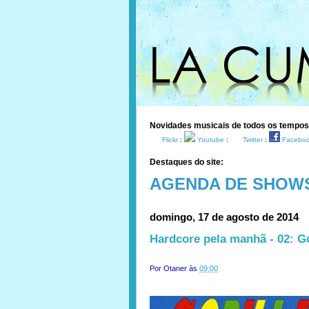
Novidades musicais de todos os tempo
Flickr
:
Youtube
:
Twitter
:
Facebo
Destaques do site:
AGENDA DE SHOW
domingo, 17 de agosto de 2014
Hardcore pela manhã - 02: Gor
Por
Otaner
às
09:00