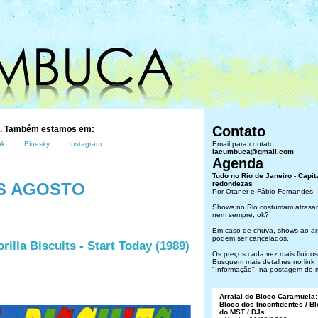
Contato
s. Também estamos em:
ok
:
Bluesky
:
Instagram
Email para contato:
lacumbuca@gmail.com
Agenda
Tudo no Rio de Janeiro - Capit
S AGOSTO
redondezas
Por Otaner e Fábio Fernandes
Shows no Rio costumam atrasar
nem sempre, ok?
Em caso de chuva, shows ao ar 
podem ser cancelados.
illa Biscuits - Start Today (1989)
Os preços cada vez mais fluidos.
Busquem mais detalhes no link
"Informação", na postagem do 
Arraial do Bloco Caramuela:
Bloco dos Inconfidentes / B
do MST / DJs