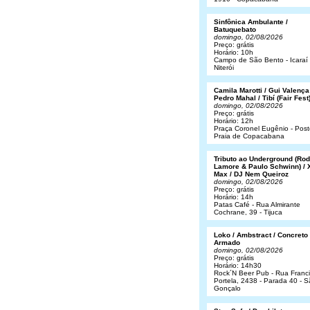
Sinfônica Ambulante /
Batuquebato
domingo, 02/08/2026
Preço: grátis
Horário: 10h
Campo de São Bento - Icaraí 
Niterói
Camila Marotti / Gui Valença
Pedro Mahal / Tibí (Fair Fest
domingo, 02/08/2026
Preço: grátis
Horário: 12h
Praça Coronel Eugênio - Post
Praia de Copacabana
Tributo ao Underground (Rod
Lamore & Paulo Schwinn) / 
Max / DJ Nem Queiroz
domingo, 02/08/2026
Preço: grátis
Horário: 14h
Patas Café - Rua Almirante
Cochrane, 39 - Tijuca
Loko / Ambstract / Concreto
Armado
domingo, 02/08/2026
Preço: grátis
Horário: 14h30
Rock´N Beer Pub - Rua Franc
Portela, 2438 - Parada 40 - 
Gonçalo