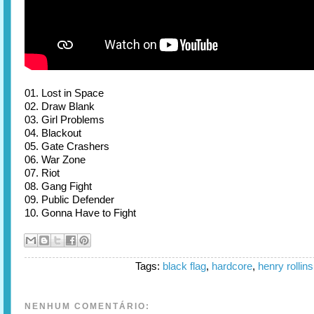
01. Lost in Space
02. Draw Blank
03. Girl Problems
04. Blackout
05. Gate Crashers
06. War Zone
07. Riot
08. Gang Fight
09. Public Defender
10. Gonna Have to Fight
Tags:
black flag
,
hardcore
,
henry rollins
NENHUM COMENTÁRIO: