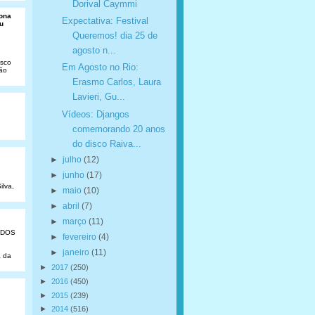
Dorival Caymmi
Dona
Expectativa: Festival
u
Queremos! dia 25 de
agosto n...
isco
Em Agosto no Rio:
São
Erasmo Carlos, Laura
Lavieri, Gu...
Vídeos: Djangos
comemorando 20 anos
do disco Raiva...
►
julho
(12)
►
junho
(17)
ilva,
►
maio
(10)
►
abril
(7)
►
março
(11)
ADOS
►
fevereiro
(4)
►
janeiro
(11)
a da
►
2017
(250)
►
2016
(450)
►
2015
(239)
►
2014
(516)