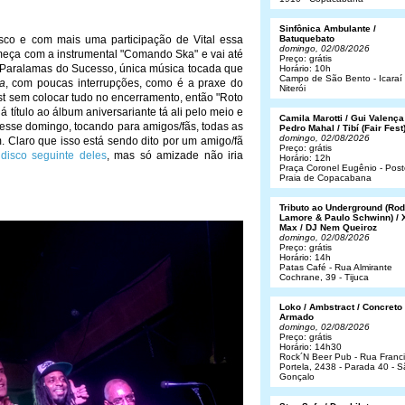
Sinfônica Ambulante /
sco e com mais uma participação de Vital essa
Batuquebato
domingo, 02/08/2026
meça com a instrumental "Comando Ska" e vai até
Preço: grátis
 Paralamas do Sucesso, única música tocada que
Horário: 10h
Campo de São Bento - Icaraí 
a
, com poucas interrupções, como é a praxe do
Niterói
list sem colocar tudo no encerramento, então "Roto
á título ao álbum aniversariante tá ali pelo meio e
Camila Marotti / Gui Valença
 nesse domingo, tocando para amigos/fãs, todas as
Pedro Mahal / Tibí (Fair Fest
domingo, 02/08/2026
 Claro que isso está sendo dito por um amigo/fã
Preço: grátis
disco seguinte deles
, mas só amizade não iria
Horário: 12h
Praça Coronel Eugênio - Post
Praia de Copacabana
Tributo ao Underground (Rod
Lamore & Paulo Schwinn) / 
Max / DJ Nem Queiroz
domingo, 02/08/2026
Preço: grátis
Horário: 14h
Patas Café - Rua Almirante
Cochrane, 39 - Tijuca
Loko / Ambstract / Concreto
Armado
domingo, 02/08/2026
Preço: grátis
Horário: 14h30
Rock´N Beer Pub - Rua Franc
Portela, 2438 - Parada 40 - 
Gonçalo