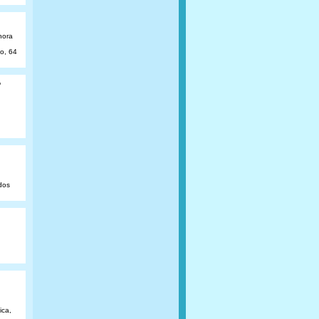
hora
ão, 64
o
dos
ica,