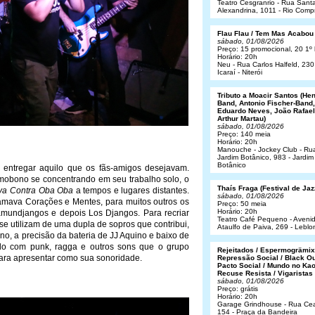
Teatro Cesgranrio - Rua Sant
Alexandrina, 1011 - Rio Comp
Flau Flau / Tem Mas Acabou
sábado, 01/08/2026
Preço: 15 promocional, 20 1º 
Horário: 20h
Neu - Rua Carlos Halfeld, 230
Icaraí - Niterói
Tributo a Moacir Santos (He
Band, Antonio Fischer-Band,
Eduardo Neves, João Rafael
Arthur Martau)
sábado, 01/08/2026
Preço: 140 meia
Horário: 20h
Manouche - Jockey Club - Ru
Jardim Botânico, 983 - Jardim
Botânico
 entregar aquilo que os fãs-amigos desejavam.
obono se concentrando em seu trabalho solo, o
Thaís Fraga (Festival de Jaz
va Contra Oba Oba
a tempos e lugares distantes.
sábado, 01/08/2026
amava Corações e Mentes, para muitos outros os
Preço: 50 meia
Horário: 20h
mundjangos e depois Los Djangos. Para recriar
Teatro Café Pequeno - Aveni
se utilizam de uma dupla de sopros que contribui,
Ataulfo de Paiva, 269 - Leblo
no, a precisão da bateria de JJ Aquino e baixo de
ado com punk, ragga e outros sons que o grupo
Rejeitados / Espermogrämix
para apresentar como sua sonoridade.
Repressão Social / Black Ou
Pacto Social / Mundo no Kao
Recuse Resista / Vigaristas
sábado, 01/08/2026
Preço: grátis
Horário: 20h
Garage Grindhouse - Rua Cea
154 - Praça da Bandeira