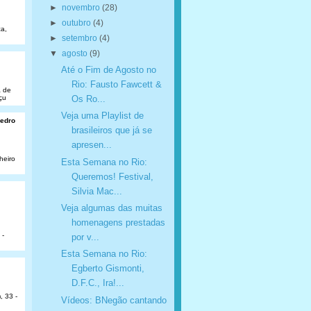
►
novembro
(28)
►
outubro
(4)
a,
►
setembro
(4)
▼
agosto
(9)
Até o Fim de Agosto no
Rio: Fausto Fawcett &
a de
çu
Os Ro...
Veja uma Playlist de
Pedro
brasileiros que já se
apresen...
heiro
Esta Semana no Rio:
Queremos! Festival,
Silvia Mac...
Veja algumas das muitas
homenagens prestadas
 -
por v...
Esta Semana no Rio:
Egberto Gismonti,
D.F.C., Ira!...
, 33 -
Vídeos: BNegão cantando