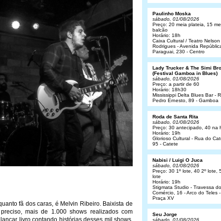
Paulinho Moska
sábado, 01/08/2026
Preço: 20 meia plateia, 15 me
balcão
Horário: 18h
Caixa Cultural / Teatro Nelson
Rodrigues - Avenida Repúblic
Paraguai, 230 - Centro
Lady Trucker & The Simi Br
(Festival Gamboa in Blues)
sábado, 01/08/2026
Preço: a partir de 60
Horário: 18h30
Mississippi Delta Blues Bar - 
Pedro Ernesto, 89 - Gamboa
Roda de Santa Rita
sábado, 01/08/2026
Preço: 30 antecipado, 40 na 
Horário: 19h
Glorioso Cultural - Rua do Cat
95 - Catete
Nabisi / Luigi O Juca
sábado, 01/08/2026
Preço: 30 1º lote, 40 2º lote, 
lote
Horário: 19h
Stigmata Studio - Travessa d
Comércio, 16 - Arco do Teles -
Praça XV
anto fã dos caras, é Melvin Ribeiro. Baixista de
preciso, mais de 1.000 shows realizados com
Seu Jorge
nçar livro contando histórias desses mil shows.
sábado, 01/08/2026