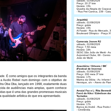
sábado, 01/08/2026
Preço: 20 2º lote
Horário: 15h
Quadra da Alegria de Copac
- Rua Frei Caneca, 239 - Cat
Jequitibá
sábado, 01/08/2026
Preço: grátis
Horário: 15h
Al Farabi - Rua do Mercado, 3
Boulevard Olímpico - Praça X
Camerata Jovem RJ
sábado, 01/08/2026
Preço: 7,50 meia
Horário: 16h
SESC São João de Meriti - Av
Automóvel Clube, 66 - Centro
João de Meriti
Anavitória / Gilsons / BK´
(Festival de Inverno)
sábado, 01/08/2026
Preço: 200 meia 3º lote
ade. É como amigos que os integrantes da banda
Horário: 17h
u a Audio Rebel num domingo com o objetivo de
Marina da Glória - Av. Infant
Henrique, s/n – Aterro do Fl
ontra Oba Oba, lançado em 1998, exatamente duas
cida de audiências mais amplas, quem conhece
Arraial Faz o L: Rita Bennedit
vidas que é uma das grandes promessas musicais
Forró do Kiko / Edmilson do
a qualidade artística do que era apresentado.
Teclados
sábado, 01/08/2026
Preço: grátis
Horário: 17h
Banca do André - Rua Pedro
- Cinelândia