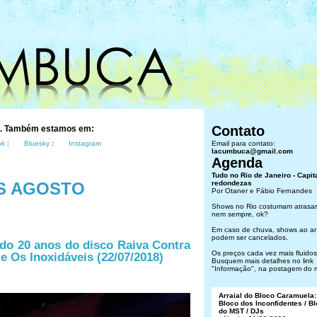
Contato
s. Também estamos em:
ok
:
Bluesky
:
Instagram
Email para contato:
lacumbuca@gmail.com
Agenda
Tudo no Rio de Janeiro - Capit
S AGOSTO
redondezas
Por Otaner e Fábio Fernandes
Shows no Rio costumam atrasar
nem sempre, ok?
Em caso de chuva, shows ao ar 
podem ser cancelados.
o 20 anos do disco Raiva Contra
Os preços cada vez mais fluidos.
e Os Inoxidáveis (22/07/2018)
Busquem mais detalhes no link
"Informação", na postagem do 
Arraial do Bloco Caramuela:
Bloco dos Inconfidentes / B
do MST / DJs