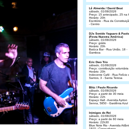
Lê Almeida / David Beat
sábado, 01/08/2026
Preço: 15 antecipado, 25 na 
Horário: 20h
Escritório - Rua da Constituiç
- Centro
DJs Sonido Yaguaro & Paol
(Festa Nuestra América)
sábado, 01/08/2026
Preço: grátis
Horário: 20h
Baiúca Bar - Rua União, 18 -
Gamboa
Eric Dwo Trio
sábado, 01/08/2026
Preço: contribuição voluntária
Horário: 20h
Indecente Café - Rua Felício 
Santos, 3 - Santa Teresa
Blitz / Paulo Ricardo
sábado, 01/08/2026
Preço: a partir de 30 meia
Horário: 22h
Espaço Hall - Avenida Ayrton
Senna, 5850 - Gardênia Azul
Inimigos do Rei
sábado, 01/08/2026
Preço: a partir de 60 meia
Horário: 22h30
Blue Note Rio - Avenida Atlânt
1910 - Copacabana