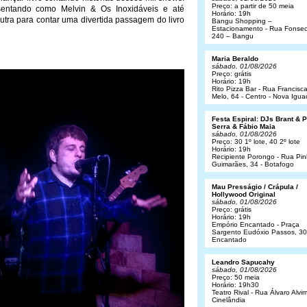
Preço: a partir de 50 meia
sentando como Melvin & Os Inoxidáveis e até
Horário: 19h
utra para contar uma divertida passagem do livro
Bangu Shopping –
Estacionamento - Rua Fonsec
240 – Bangu
Maria Beraldo
sábado, 01/08/2026
Preço: grátis
Horário: 19h
Rito Pizza Bar - Rua Francisc
Melo, 64 - Centro - Nova Igua
Festa Espiral: DJs Brant & 
Serra & Fábio Maia
sábado, 01/08/2026
Preço: 30 1º lote, 40 2º lote
Horário: 19h
Recipiente Porongo - Rua Pin
Guimarães, 34 - Botafogo
Mau Presságio / Crápula /
Hollywood Original
sábado, 01/08/2026
Preço: grátis
Horário: 19h
Empório Encantado - Praça
Sargento Eudóxio Passos, 30
Encantado
Leandro Sapucahy
sábado, 01/08/2026
Preço: 50 meia
Horário: 19h30
Teatro Rival - Rua Álvaro Alvim
Cinelândia