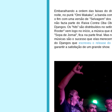
Embaralhando a ordem das faixas do di
noite, no punk "Omi Makaku", a banda co
o fim com uma versão de "Selvagem" dos
não fazia parte do
Raiva Contra Oba Ob
Djangos. Os "hits" são distribuídos no set
Rooter" vem logo no início, a música que d
"Sopa de Jornal", fica na parte final. Mas
músicas são o sucesso que elas merecem.
do Djangos que
escreveu o release do 
garantir a satisfação de um grande show.