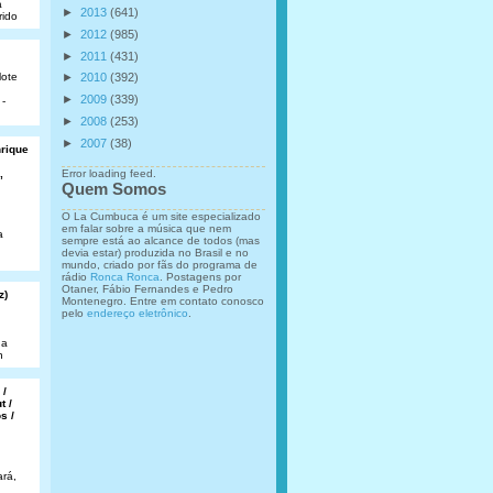
a
►
2013
(641)
rido
►
2012
(985)
►
2011
(431)
lote
►
2010
(392)
►
2009
(339)
 -
►
2008
(253)
►
2007
(38)
nrique
,
Error loading feed.
Quem Somos
O La Cumbuca é um site especializado
em falar sobre a música que nem
a
sempre está ao alcance de todos (mas
devia estar) produzida no Brasil e no
mundo, criado por fãs do programa de
rádio
Ronca Ronca
. Postagens por
Otaner, Fábio Fernandes e Pedro
z)
Montenegro. Entre em contato conosco
pelo
endereço eletrônico
.
da
n
 /
t /
s /
rá,