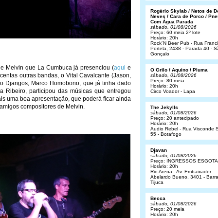
Rogério Skylab / Netos de 
Neves / Cara de Porco / Pne
Com Água Parada
sábado, 01/08/2026
Preço: 60 meia 2º lote
Horário: 20h
Rock´N Beer Pub - Rua Franc
Portela, 2438 - Parada 40 - 
Gonçalo
de Melvin que La Cumbuca já presenciou (
aqui
e
O Grilo / Aquino / Pluma
rocentas outras bandas, o Vital Cavalcante (Jason,
sábado, 01/08/2026
Preço: 80 meia
a do Djangos, Marco Homobono, que já tinha dado
Horário: 20h
a Ribeiro, participou das músicas que entregou
Circo Voador - Lapa
ais uma boa apresentação, que poderá ficar ainda
amigos compositores de Melvin.
The Jekylls
sábado, 01/08/2026
Preço: 20 antecipado
Horário: 20h
Audio Rebel - Rua Visconde S
55 - Botafogo
Djavan
sábado, 01/08/2026
Preço: INGRESSOS ESGOT
Horário: 20h
Rio Arena - Av. Embaixador
Abelardo Bueno, 3401 - Barr
Tijuca
Becca
sábado, 01/08/2026
Preço: 20 meia
Horário: 20h