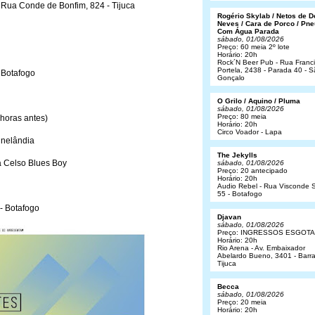
 Rua Conde de Bonfim, 824 - Tijuca
Rogério Skylab / Netos de 
Neves / Cara de Porco / Pne
Com Água Parada
sábado, 01/08/2026
Preço: 60 meia 2º lote
Horário: 20h
Rock´N Beer Pub - Rua Franc
Portela, 2438 - Parada 40 - 
 Botafogo
Gonçalo
O Grilo / Aquino / Pluma
sábado, 01/08/2026
Preço: 80 meia
 horas antes)
Horário: 20h
Circo Voador - Lapa
inelândia
The Jekylls
 Celso Blues Boy
sábado, 01/08/2026
Preço: 20 antecipado
Horário: 20h
Audio Rebel - Rua Visconde S
55 - Botafogo
- Botafogo
Djavan
sábado, 01/08/2026
Preço: INGRESSOS ESGOT
Horário: 20h
Rio Arena - Av. Embaixador
Abelardo Bueno, 3401 - Barr
Tijuca
Becca
sábado, 01/08/2026
Preço: 20 meia
Horário: 20h