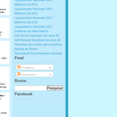
Lançamentos Nacionais 2015
Melhores de 2014
Lançamentos Nacionais 2014
abana
umbi
Melhores de 2013
Lançamentos Nacionais 2013
Melhores de 2012
Lançamentos Nacionais 2012
Centenas da show inteiros
4 -
V
200 Discos Nacionais dos anos 00
100 Musicas Nacionais dos anos 00
Resenhas dos shows que assistimos
Agenda de Shows
Dezenas de Documentarios Musicais
.
Feed
 - São
Postagens
Comentários
Busca
e Dom
amengo
Facebook
to /
s
 Lessa