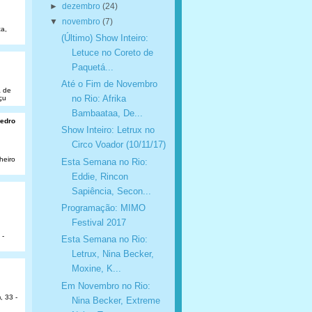
►
dezembro
(24)
▼
novembro
(7)
a,
(Último) Show Inteiro:
Letuce no Coreto de
Paquetá...
Até o Fim de Novembro
a de
no Rio: Afrika
çu
Bambaataa, De...
Pedro
Show Inteiro: Letrux no
Circo Voador (10/11/17)
heiro
Esta Semana no Rio:
Eddie, Rincon
Sapiência, Secon...
Programação: MIMO
Festival 2017
 -
Esta Semana no Rio:
Letrux, Nina Becker,
Moxine, K...
Em Novembro no Rio:
, 33 -
Nina Becker, Extreme