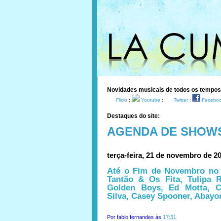
Novidades musicais de todos os tempo
Flickr
:
Youtube
:
Twitter
:
Facebo
Destaques do site:
AGENDA DE SHOW
terça-feira, 21 de novembro de 2
Até o Fim de Novembro no 
Tantão & Os Fita, Tulipa 
Golden Boys, Ed Motta, Cr
Silva, Casey Spooner, Abayo
Por
fabio fernandes
às
17:31