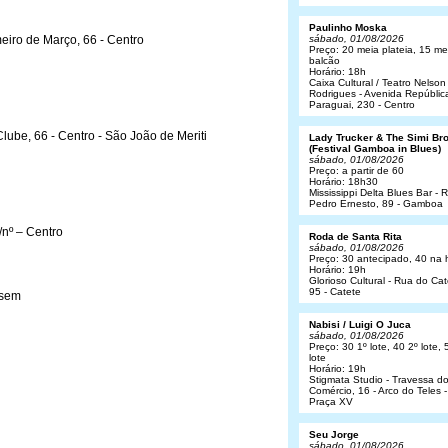
Paulinho Moska
meiro de Março, 66 - Centro
sábado, 01/08/2026
Preço: 20 meia plateia, 15 me
balcão
Horário: 18h
Caixa Cultural / Teatro Nelson
Rodrigues - Avenida Repúblic
Paraguai, 230 - Centro
lube, 66 - Centro - São João de Meriti
Lady Trucker & The Simi Br
(Festival Gamboa in Blues)
sábado, 01/08/2026
Preço: a partir de 60
Horário: 18h30
Mississippi Delta Blues Bar - 
Pedro Ernesto, 89 - Gamboa
/nº – Centro
Roda de Santa Rita
sábado, 01/08/2026
Preço: 30 antecipado, 40 na 
Horário: 19h
Glorioso Cultural - Rua do Cat
95 - Catete
 sem
Nabisi / Luigi O Juca
sábado, 01/08/2026
Preço: 30 1º lote, 40 2º lote, 
lote
Horário: 19h
Stigmata Studio - Travessa d
Comércio, 16 - Arco do Teles -
Praça XV
Seu Jorge
sábado, 01/08/2026