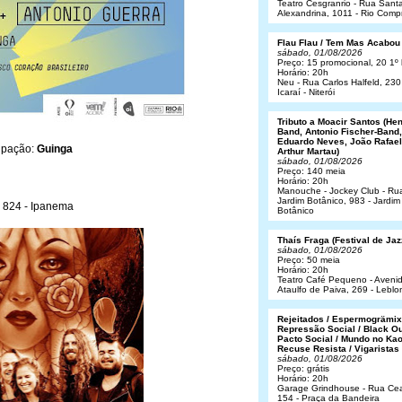
Teatro Cesgranrio - Rua Sant
Alexandrina, 1011 - Rio Comp
Flau Flau / Tem Mas Acabou
sábado, 01/08/2026
Preço: 15 promocional, 20 1º 
Horário: 20h
Neu - Rua Carlos Halfeld, 230
Icaraí - Niterói
Tributo a Moacir Santos (He
Band, Antonio Fischer-Band,
Eduardo Neves, João Rafael
cipação:
Guinga
Arthur Martau)
sábado, 01/08/2026
Preço: 140 meia
Horário: 20h
Manouche - Jockey Club - Ru
Jardim Botânico, 983 - Jardim
, 824 - Ipanema
Botânico
Thaís Fraga (Festival de Jaz
sábado, 01/08/2026
Preço: 50 meia
Horário: 20h
Teatro Café Pequeno - Aveni
Ataulfo de Paiva, 269 - Leblo
Rejeitados / Espermogrämix
Repressão Social / Black Ou
Pacto Social / Mundo no Kao
Recuse Resista / Vigaristas
sábado, 01/08/2026
Preço: grátis
Horário: 20h
Garage Grindhouse - Rua Cea
154 - Praça da Bandeira