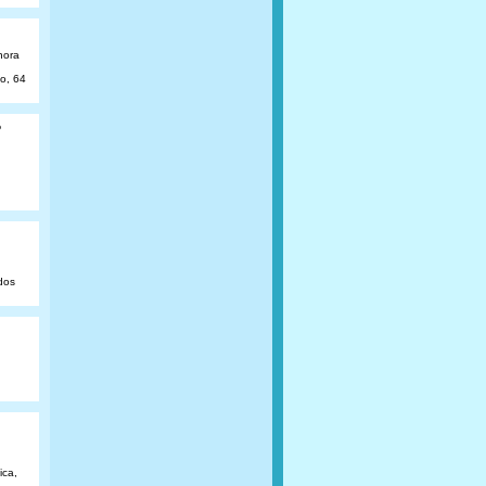
hora
ão, 64
o
dos
ica,