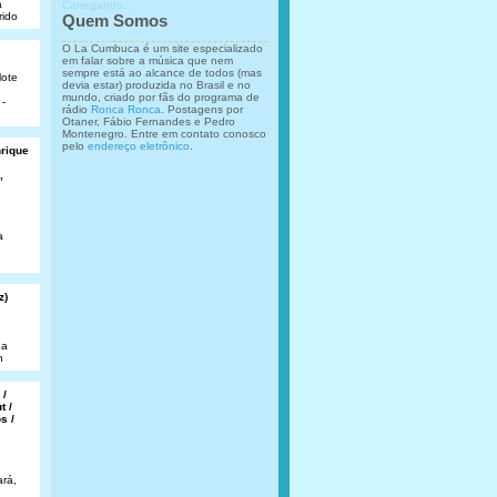
a
Carregando...
rido
Quem Somos
O La Cumbuca é um site especializado
em falar sobre a música que nem
sempre está ao alcance de todos (mas
lote
devia estar) produzida no Brasil e no
mundo, criado por fãs do programa de
 -
rádio
Ronca Ronca
. Postagens por
Otaner, Fábio Fernandes e Pedro
Montenegro. Entre em contato conosco
pelo
endereço eletrônico
.
nrique
,
a
z)
da
n
 /
t /
s /
rá,