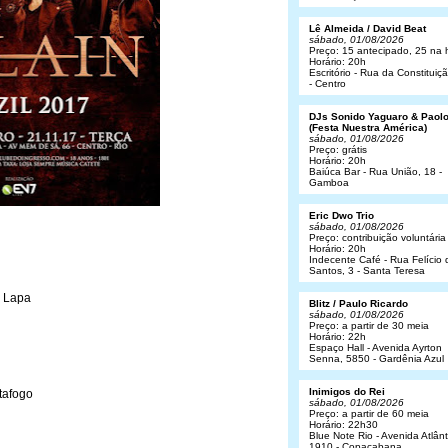
Lê Almeida / David Beat
sábado, 01/08/2026
Preço: 15 antecipado, 25 na 
Horário: 20h
Escritório - Rua da Constituiç
- Centro
DJs Sonido Yaguaro & Paol
(Festa Nuestra América)
sábado, 01/08/2026
Preço: grátis
Horário: 20h
Baiúca Bar - Rua União, 18 -
Gamboa
Eric Dwo Trio
sábado, 01/08/2026
Preço: contribuição voluntária
Horário: 20h
Indecente Café - Rua Felício 
Santos, 3 - Santa Teresa
- Lapa
Blitz / Paulo Ricardo
sábado, 01/08/2026
Preço: a partir de 30 meia
Horário: 22h
Espaço Hall - Avenida Ayrton
Senna, 5850 - Gardênia Azul
Inimigos do Rei
tafogo
sábado, 01/08/2026
Preço: a partir de 60 meia
Horário: 22h30
Blue Note Rio - Avenida Atlânt
1910 - Copacabana