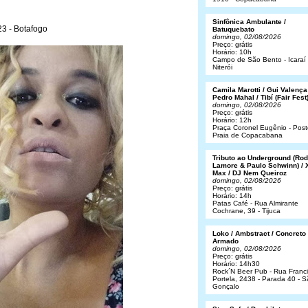
Sinfônica Ambulante /
3 - Botafogo
Batuquebato
domingo, 02/08/2026
Preço: grátis
Horário: 10h
Campo de São Bento - Icaraí 
Niterói
Camila Marotti / Gui Valença
Pedro Mahal / Tibí (Fair Fest
domingo, 02/08/2026
Preço: grátis
Horário: 12h
Praça Coronel Eugênio - Post
Praia de Copacabana
Tributo ao Underground (Rod
Lamore & Paulo Schwinn) / 
Max / DJ Nem Queiroz
domingo, 02/08/2026
Preço: grátis
Horário: 14h
Patas Café - Rua Almirante
Cochrane, 39 - Tijuca
Loko / Ambstract / Concreto
Armado
domingo, 02/08/2026
Preço: grátis
Horário: 14h30
Rock´N Beer Pub - Rua Franc
Portela, 2438 - Parada 40 - 
Gonçalo