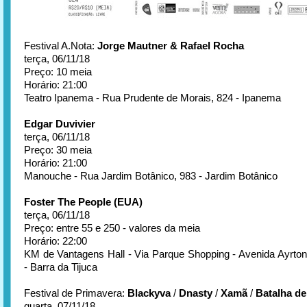
Festival A.Nota:
Jorge Mautner & Rafael Rocha
terça, 06/11/18
Preço: 10 meia
Horário: 21:00
Teatro Ipanema - Rua Prudente de Morais, 824 - Ipanema
Edgar Duvivier
terça, 06/11/18
Preço: 30 meia
Horário: 21:00
Manouche - Rua Jardim Botânico, 983 - Jardim Botânico
Foster The People (EUA)
terça, 06/11/18
Preço: entre 55 e 250 - valores da meia
Horário: 22:00
KM de Vantagens Hall - Via Parque Shopping - Avenida Ayrto
- Barra da Tijuca
Festival de Primavera:
Blackyva
/
Dnasty
/
Xamã
/
Batalha d
quarta, 07/11/18