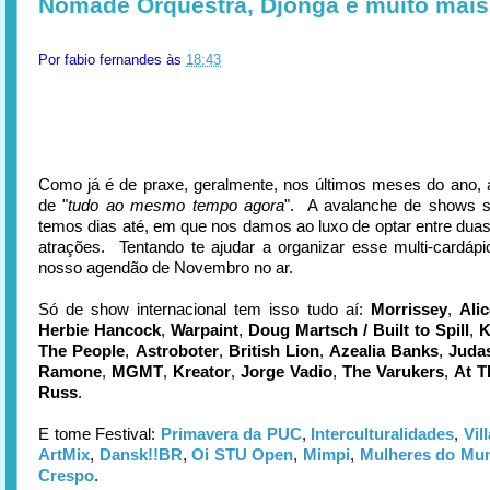
Nômade Orquestra, Djonga e muito mais
Por
fabio fernandes
às
18:43
Como já é de praxe, geralmente, nos últimos meses do ano,
de "
tudo ao mesmo tempo agora
". A avalanche de shows 
temos dias até, em que nos damos ao luxo de optar entre duas
atrações. Tentando te ajudar a organizar esse multi-cardáp
nosso agendão de Novembro no ar.
Só de show internacional tem isso tudo aí:
Morrissey
,
Ali
Herbie Hancock
,
Warpaint
,
Doug Martsch /
Built to Spill
,
K
The People
,
Astroboter
,
British Lion
,
Azealia Banks
,
Judas
Ramone
,
MGMT
,
Kreator
,
Jorge Vadio
,
The Varukers
,
At T
Russ
.
E tome Festival:
Primavera da PUC
,
Interculturalidades
,
Vil
ArtMix
,
Dansk!!BR
,
Oi STU Open
,
Mimpi
,
Mulheres do Mu
Crespo
.