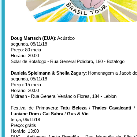
Doug Martsch (EUA)
: Acústico
segunda, 05/11/18
Preço: 80 meia
Horário: 20:00
Solar de Botafogo - Rua General Polidoro, 180 - Botafogo
Daniela Spielmann & Sheila Zagury
: Homenagem a Jacob do
segunda, 05/11/18
Preço: 15 meia
Horário: 20:00
Midrash - Rua General Venâncio Flores, 184 - Leblon
Festival de Primavera:
Tatu Beleza
/
Thales Cavalcanti
Luciane Dom
/
Cai Sahra
/
Gus & Vic
terça, 06/11/18
Preço: grátis
Horário: 13:00
PUC - Anfiteatro Junito Brandão - Rua Marquês de São Vi