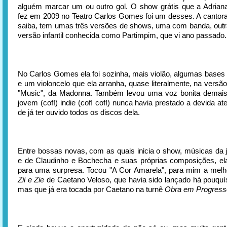
alguém marcar um ou outro gol. O show grátis que a Adrian
fez em 2009 no Teatro Carlos Gomes foi um desses. A cantora
saiba, tem umas três versões de shows, uma com banda, outr
versão infantil conhecida como Partimpim, que vi ano passado.
No Carlos Gomes ela foi sozinha, mais violão, algumas bases
e um violoncelo que ela arranha, quase literalmente, na versã
"Music", da Madonna. Também levou uma voz bonita demais
jovem (cof!) indie (cof! cof!) nunca havia prestado a devida a
de já ter ouvido todos os discos dela.
Entre bossas novas, com as quais inicia o show, músicas da
e de Claudinho e Bochecha e suas próprias composições, e
para uma surpresa. Tocou "A Cor Amarela", para mim a mel
Zii e Zie
de Caetano Veloso, que havia sido lançado há pouqu
mas que já era tocada por Caetano na turnê
Obra em Progress