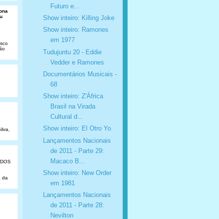
Futuro e...
Dona
u
Show inteiro: Killing Joke
Show inteiro: Ramones
em 1977
isco
São
Tudujuntu 20 - Eddie
Vedder e Ramones
Documentários Musicais -
68
Show inteiro: Z'África
Brasil na Virada
Cultural d...
Show inteiro: El Otro Yo
ilva,
Lançamentos Nacionais
de 2011 - Parte 29:
Macaco B...
ADOS
Show inteiro: New Order
a da
em 1981
Lançamentos Nacionais
de 2011 - Parte 28:
Nevilton