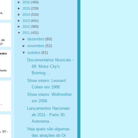
►
2016
(450)
►
2015
(239)
a,
►
2014
(516)
►
2013
(641)
►
2012
(985)
▼
2011
(431)
►
dezembro
(60)
a de
çu
►
novembro
(52)
▼
outubro
(61)
Pedro
Documentários Musicais -
69: Motor City's
heiro
Burning:...
Show inteiro: Leonard
Cohen em 1988
Show inteiro: Wolfmother
em 2006
 -
Lançamentos Nacionais
de 2011 - Parte 30:
Autorama...
Veja quais são algumas
, 33 -
das atrações do Oi