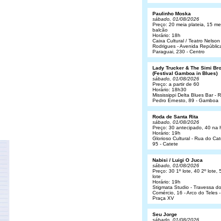
Paulinho Moska
sábado, 01/08/2026
Preço: 20 meia plateia, 15 me
balcão
Horário: 18h
Caixa Cultural / Teatro Nelson
Rodrigues - Avenida Repúblic
Paraguai, 230 - Centro
Lady Trucker & The Simi Br
(Festival Gamboa in Blues)
sábado, 01/08/2026
Preço: a partir de 60
Horário: 18h30
Mississippi Delta Blues Bar - 
Pedro Ernesto, 89 - Gamboa
Roda de Santa Rita
sábado, 01/08/2026
Preço: 30 antecipado, 40 na 
Horário: 19h
Glorioso Cultural - Rua do Cat
95 - Catete
Nabisi / Luigi O Juca
sábado, 01/08/2026
Preço: 30 1º lote, 40 2º lote, 
lote
Horário: 19h
Stigmata Studio - Travessa d
Comércio, 16 - Arco do Teles -
Praça XV
Seu Jorge
sábado, 01/08/2026