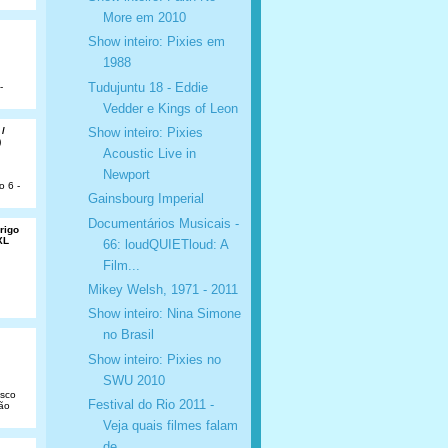
More em 2010
Show inteiro: Pixies em
1988
Tudujuntu 18 - Eddie
-
Vedder e Kings of Leon
Show inteiro: Pixies
 /
)
Acoustic Live in
Newport
o 6 -
Gainsbourg Imperial
Documentários Musicais -
rigo
XL
66: loudQUIETloud: A
Film...
Mikey Welsh, 1971 - 2011
Show inteiro: Nina Simone
no Brasil
Show inteiro: Pixies no
SWU 2010
isco
Festival do Rio 2011 -
São
Veja quais filmes falam
de ...