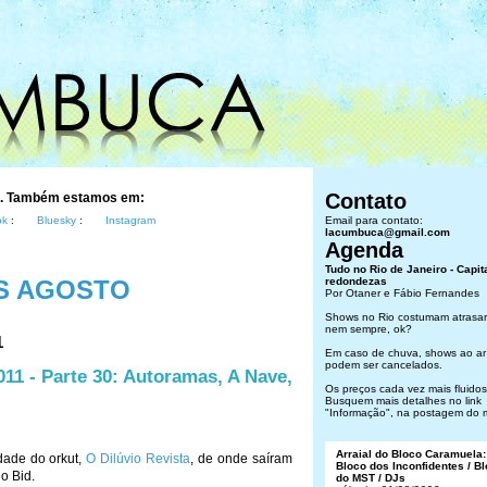
Contato
s. Também estamos em:
ok
:
Bluesky
:
Instagram
Email para contato:
lacumbuca@gmail.com
Agenda
Tudo no Rio de Janeiro - Capit
S AGOSTO
redondezas
Por Otaner e Fábio Fernandes
Shows no Rio costumam atrasar
nem sempre, ok?
1
Em caso de chuva, shows ao ar 
podem ser cancelados.
11 - Parte 30: Autoramas, A Nave,
Os preços cada vez mais fluidos.
Busquem mais detalhes no link
"Informação", na postagem do 
Arraial do Bloco Caramuela:
dade do orkut,
O Dilúvio Revista
, de onde saíram
Bloco dos Inconfidentes / B
o Bid.
do MST / DJs