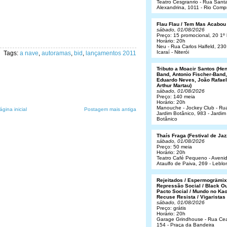
Teatro Cesgranrio - Rua Sant
Alexandrina, 1011 - Rio Comp
Flau Flau / Tem Mas Acabou
sábado, 01/08/2026
Preço: 15 promocional, 20 1º 
Horário: 20h
Neu - Rua Carlos Halfeld, 230
Icaraí - Niterói
Tags:
a nave
,
autoramas
,
bid
,
lançamentos 2011
Tributo a Moacir Santos (He
Band, Antonio Fischer-Band,
Eduardo Neves, João Rafael
Arthur Martau)
sábado, 01/08/2026
Preço: 140 meia
Horário: 20h
Manouche - Jockey Club - Ru
ágina inicial
Postagem mais antiga
Jardim Botânico, 983 - Jardim
Botânico
Thaís Fraga (Festival de Jaz
sábado, 01/08/2026
Preço: 50 meia
Horário: 20h
Teatro Café Pequeno - Aveni
Ataulfo de Paiva, 269 - Leblo
Rejeitados / Espermogrämix
Repressão Social / Black Ou
Pacto Social / Mundo no Kao
Recuse Resista / Vigaristas
sábado, 01/08/2026
Preço: grátis
Horário: 20h
Garage Grindhouse - Rua Cea
154 - Praça da Bandeira