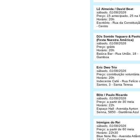
Lê Almeida / David Beat
sábado, 01/08/2026
Preço: 15 antecipado, 25 na 
Horário: 20h
Escritório - Rua da Constituiç
- Centro
DJs Sonido Yaguaro & Paol
(Festa Nuestra América)
sábado, 01/08/2026
Preço: grátis
Horário: 20h
Baiúca Bar - Rua União, 18 -
Gamboa
Eric Dwo Trio
sábado, 01/08/2026
Preço: contribuição voluntária
Horário: 20h
Indecente Café - Rua Felício 
Santos, 3 - Santa Teresa
Blitz / Paulo Ricardo
sábado, 01/08/2026
Preço: a partir de 30 meia
Horário: 22h
Espaço Hall - Avenida Ayrton
Senna, 5850 - Gardênia Azul
Inimigos do Rei
sábado, 01/08/2026
Preço: a partir de 60 meia
Horário: 22h30
Blue Note Rio - Avenida Atlânt
1910 - Copacabana