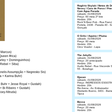
Rogério Skylab / Netos de 
Neves / Cara de Porco / Pne
Com Água Parada
sábado, 01/08/2026
Preço: 60 meia 2º lote
Horário: 20h
Rock´N Beer Pub - Rua Franc
Portela, 2438 - Parada 40 - 
Gonçalo
O Grilo / Aquino / Pluma
sábado, 01/08/2026
Preço: 80 meia
Horário: 20h
Circo Voador - Lapa
h Marcus)
The Jekylls
Queen Ifrica)
sábado, 01/08/2026
Marley + Dominguinhos)
Preço: 20 antecipado
Horário: 20h
 Rebel + Siba)
Audio Rebel - Rua Visconde S
55 - Botafogo
Anelis Assumpção + Negresko Sis)
a + Karina Buhr)
Djavan
sábado, 01/08/2026
Preço: INGRESSOS ESGOT
a Buhr + Jesse Royal + Gustah)
Horário: 20h
+ Bi Ribeiro + Gustah)
Rio Arena - Av. Embaixador
Abelardo Bueno, 3401 - Barr
Joey Altruda)
Tijuca
Becca
sábado, 01/08/2026
Preço: 20 meia
Horário: 20h