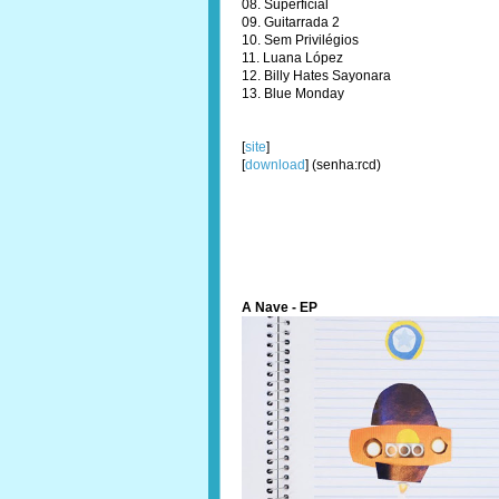
08. Superficial
09. Guitarrada 2
10. Sem Privilégios
11. Luana López
12. Billy Hates Sayonara
13. Blue Monday
[
site
]
[
download
] (senha:rcd)
A Nave - EP