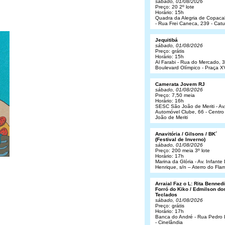
sábado, 01/08/2026
Preço: 20 2º lote
Horário: 15h
Quadra da Alegria de Copac
- Rua Frei Caneca, 239 - Cat
Jequitibá
sábado, 01/08/2026
Preço: grátis
Horário: 15h
Al Farabi - Rua do Mercado, 3
Boulevard Olímpico - Praça X
Camerata Jovem RJ
sábado, 01/08/2026
Preço: 7,50 meia
Horário: 16h
SESC São João de Meriti - Av
Automóvel Clube, 66 - Centro
João de Meriti
Anavitória / Gilsons / BK´
(Festival de Inverno)
sábado, 01/08/2026
Preço: 200 meia 3º lote
Horário: 17h
Marina da Glória - Av. Infant
Henrique, s/n – Aterro do Fl
Arraial Faz o L: Rita Bennedit
Forró do Kiko / Edmilson do
Teclados
sábado, 01/08/2026
Preço: grátis
Horário: 17h
Banca do André - Rua Pedro
- Cinelândia