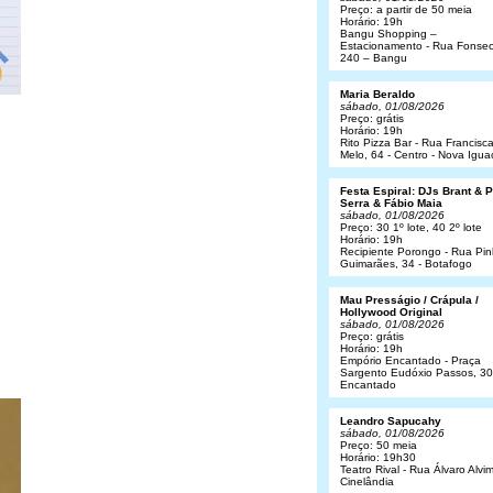
Preço: a partir de 50 meia
Horário: 19h
Bangu Shopping –
Estacionamento - Rua Fonsec
240 – Bangu
Maria Beraldo
sábado, 01/08/2026
Preço: grátis
Horário: 19h
Rito Pizza Bar - Rua Francisc
Melo, 64 - Centro - Nova Igua
Festa Espiral: DJs Brant & 
Serra & Fábio Maia
sábado, 01/08/2026
Preço: 30 1º lote, 40 2º lote
Horário: 19h
Recipiente Porongo - Rua Pin
Guimarães, 34 - Botafogo
Mau Presságio / Crápula /
Hollywood Original
sábado, 01/08/2026
Preço: grátis
Horário: 19h
Empório Encantado - Praça
Sargento Eudóxio Passos, 30
Encantado
Leandro Sapucahy
sábado, 01/08/2026
Preço: 50 meia
Horário: 19h30
Teatro Rival - Rua Álvaro Alvim
Cinelândia