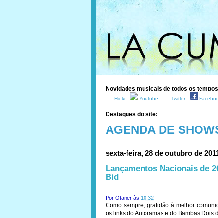
Novidades musicais de todos os tempo
Flickr
:
Youtube
:
Twitter
:
Facebo
Destaques do site:
AGENDA DE SHOW
sexta-feira, 28 de outubro de 201
Lançamentos Nacionais de 20
Bid
Por
Otaner
às
10:32
Como sempre, gratidão à melhor comuni
os links do Autoramas e do Bambas Dois d