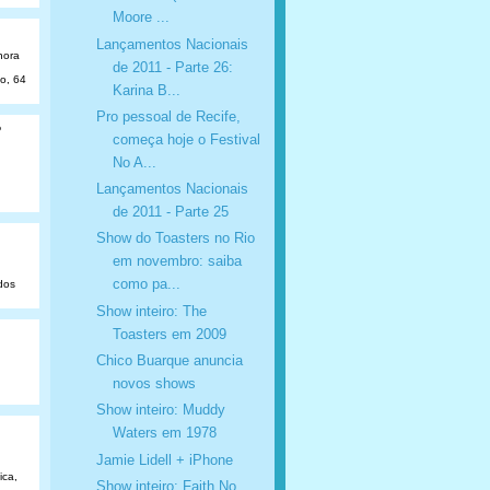
Moore ...
Lançamentos Nacionais
hora
de 2011 - Parte 26:
ão, 64
Karina B...
Pro pessoal de Recife,
o
começa hoje o Festival
No A...
Lançamentos Nacionais
de 2011 - Parte 25
Show do Toasters no Rio
em novembro: saiba
como pa...
dos
Show inteiro: The
Toasters em 2009
Chico Buarque anuncia
novos shows
Show inteiro: Muddy
Waters em 1978
Jamie Lidell + iPhone
ica,
Show inteiro: Faith No