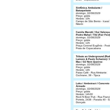
Sinfônica Ambulante /
Batuquebato
domingo, 02/08/2026
Preço: grátis
Horário: 10h
Campo de São Bento - Icaraí 
Niterói
Camila Marotti / Gui Valença
Pedro Mahal / Tibí (Fair Fest
domingo, 02/08/2026
Preço: grátis
Horário: 12h
Praça Coronel Eugênio - Post
Praia de Copacabana
Tributo ao Underground (Rod
Lamore & Paulo Schwinn) / 
Max / DJ Nem Queiroz
domingo, 02/08/2026
Preço: grátis
Horário: 14h
Patas Café - Rua Almirante
Cochrane, 39 - Tijuca
Loko / Ambstract / Concreto
Armado
domingo, 02/08/2026
Preço: grátis
Horário: 14h30
Rock´N Beer Pub - Rua Franc
Portela, 2438 - Parada 40 - 
Gonçalo