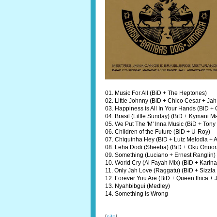
01. Music For All (BiD + The Heptones)
02. Little Johnny (BiD + Chico Cesar + Ja
03. Happiness is All In Your Hands (BiD + 
04. Brasil (Little Sunday) (BiD + Kymani 
05. We Put The 'M' Inna Music (BiD + Tony
06. Children of the Future (BiD + U-Roy)
07. Chiquinha Hey (BiD + Luiz Melodia + 
08. Leha Dodi (Sheeba) (BiD + Oku Onuor
09. Something (Luciano + Ernest Ranglin)
10. World Cry (Al Fayah Mix) (BiD + Karin
11. Only Jah Love (Raggatu) (BiD + Sizzla 
12. Forever You Are (BiD + Queen Ifrica + 
13. Nyahbibgui (Medley)
14. Something Is Wrong