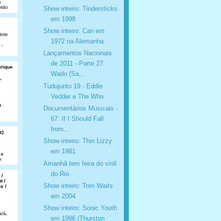
a
rido
Show inteiro: Tindersticks
em 1998
Show inteiro: Can em
lote
1972 na Alemanha
 -
Lançamentos Nacionais
de 2011 - Parte 27:
nrique
Wado (Sa...
,
Tudujuntu 19 - Eddie
Vedder e The Who
a
Documentários Musicais -
67: If I Should Fall
from...
z)
Show inteiro: Thin Lizzy
em 1981
da
n
Amanhã tem feira do vinil
do Rio
 /
t /
Show inteiro: Tom Waits
s /
em 2004
Show inteiro: Sonic Youth
rá,
em 1986 (Thurston