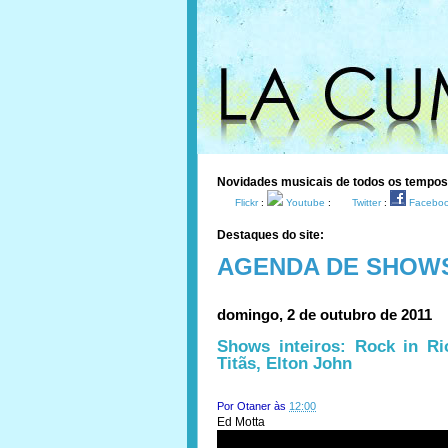
Novidades musicais de todos os tempo
Flickr
:
Youtube
:
Twitter
:
Facebo
Destaques do site:
AGENDA DE SHOW
domingo, 2 de outubro de 2011
Shows inteiros: Rock in Ri
Titãs, Elton John
Por
Otaner
às
12:00
Ed Motta