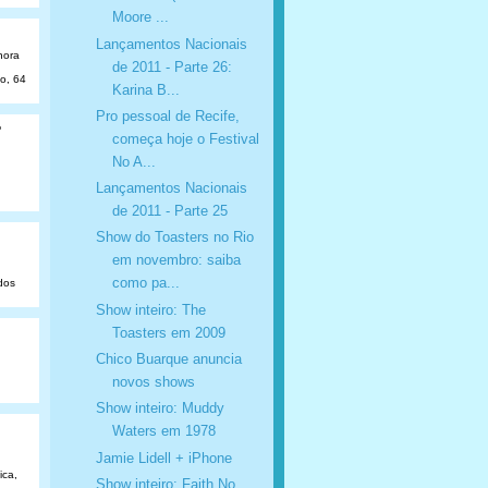
Moore ...
Lançamentos Nacionais
hora
de 2011 - Parte 26:
ão, 64
Karina B...
Pro pessoal de Recife,
o
começa hoje o Festival
No A...
Lançamentos Nacionais
de 2011 - Parte 25
Show do Toasters no Rio
em novembro: saiba
como pa...
dos
Show inteiro: The
Toasters em 2009
Chico Buarque anuncia
novos shows
Show inteiro: Muddy
Waters em 1978
Jamie Lidell + iPhone
ica,
Show inteiro: Faith No