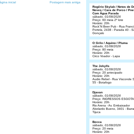
ágina inicial
Postagem mais antiga
Rogério Skylab / Netos de 
Neves / Cara de Porco / Pne
Com Água Parada
sábado, 01/08/2026
Preço: 60 meia 2º lote
Horário: 20h
Rock´N Beer Pub - Rua Franc
Portela, 2438 - Parada 40 - 
Gonçalo
O Grilo / Aquino / Pluma
sábado, 01/08/2026
Preço: 80 meia
Horário: 20h
Circo Voador - Lapa
The Jekylls
sábado, 01/08/2026
Preço: 20 antecipado
Horário: 20h
Audio Rebel - Rua Visconde S
55 - Botafogo
Djavan
sábado, 01/08/2026
Preço: INGRESSOS ESGOT
Horário: 20h
Rio Arena - Av. Embaixador
Abelardo Bueno, 3401 - Barr
Tijuca
Becca
sábado, 01/08/2026
Preço: 20 meia
Horário: 20h