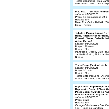
Teatro Cesgranrio - Rua Sant
Alexandrina, 1011 - Rio Comp
Flau Flau / Tem Mas Acabou
sábado, 01/08/2026
Preço: 15 promocional, 20 1º 
Horário: 20h
Neu - Rua Carlos Halfeld, 230
Icaraí - Niterói
Tributo a Moacir Santos (He
Band, Antonio Fischer-Band,
Eduardo Neves, João Rafael
Arthur Martau)
sábado, 01/08/2026
Preço: 140 meia
Horário: 20h
Manouche - Jockey Club - Ru
Jardim Botânico, 983 - Jardim
Botânico
Thaís Fraga (Festival de Jaz
sábado, 01/08/2026
Preço: 50 meia
Horário: 20h
Teatro Café Pequeno - Aveni
Ataulfo de Paiva, 269 - Leblo
Rejeitados / Espermogrämix
Repressão Social / Black Ou
Pacto Social / Mundo no Kao
Recuse Resista / Vigaristas
sábado, 01/08/2026
Preço: grátis
Horário: 20h
Garage Grindhouse - Rua Cea
154 - Praça da Bandeira