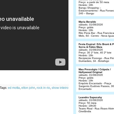
Preço: a partir de 50 meia
Horário: 19h
Bangu Shopping –
Estacionamento - Rua Fonsec
240 – Bangu
Maria Beraldo
sábado, 01/08/2026
Preço: grátis
Horário: 19h
Rito Pizza Bar - Rua Francisc
Melo, 64 - Centro - Nova Igua
Festa Espiral: DJs Brant & 
Serra & Fábio Maia
sábado, 01/08/2026
Preço: 30 1º lote, 40 2º lote
Horário: 19h
Recipiente Porongo - Rua Pin
Guimarães, 34 - Botafogo
Mau Presságio / Crápula /
Hollywood Original
sábado, 01/08/2026
Preço: grátis
Horário: 19h
Empório Encantado - Praça
Sargento Eudóxio Passos, 30
Tags:
ed motta
,
elton john
,
rock in rio
,
show inteiro
Encantado
Leandro Sapucahy
sábado, 01/08/2026
Preço: 50 meia
Horário: 19h30
Teatro Rival - Rua Álvaro Alvim
Cinelândia