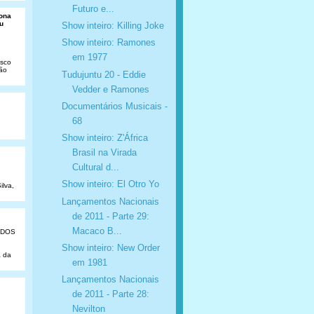
Futuro e...
Dona
u
Show inteiro: Killing Joke
Show inteiro: Ramones
em 1977
isco
São
Tudujuntu 20 - Eddie
Vedder e Ramones
Documentários Musicais -
68
Show inteiro: Z'África
Brasil na Virada
Cultural d...
Show inteiro: El Otro Yo
ilva,
Lançamentos Nacionais
de 2011 - Parte 29:
Macaco B...
ADOS
Show inteiro: New Order
a da
em 1981
Lançamentos Nacionais
de 2011 - Parte 28:
Nevilton