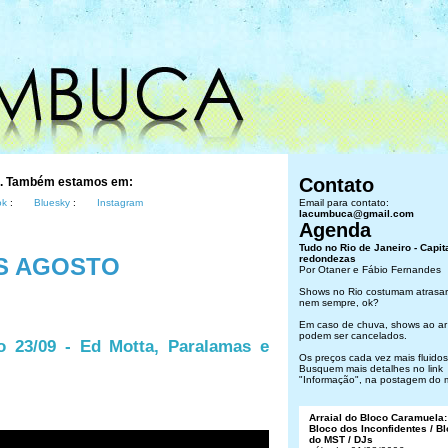
Contato
s. Também estamos em:
ok
:
Bluesky
:
Instagram
Email para contato:
lacumbuca@gmail.com
Agenda
Tudo no Rio de Janeiro - Capit
S AGOSTO
redondezas
Por Otaner e Fábio Fernandes
Shows no Rio costumam atrasar
nem sempre, ok?
Em caso de chuva, shows ao ar 
podem ser cancelados.
o 23/09 - Ed Motta, Paralamas e
Os preços cada vez mais fluidos.
Busquem mais detalhes no link
"Informação", na postagem do 
Arraial do Bloco Caramuela:
Bloco dos Inconfidentes / B
do MST / DJs