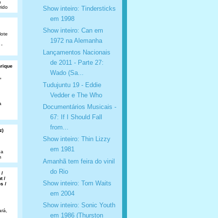
a
rido
Show inteiro: Tindersticks
em 1998
Show inteiro: Can em
lote
1972 na Alemanha
 -
Lançamentos Nacionais
de 2011 - Parte 27:
nrique
Wado (Sa...
,
Tudujuntu 19 - Eddie
Vedder e The Who
a
Documentários Musicais -
67: If I Should Fall
from...
z)
Show inteiro: Thin Lizzy
em 1981
da
n
Amanhã tem feira do vinil
do Rio
 /
t /
Show inteiro: Tom Waits
s /
em 2004
Show inteiro: Sonic Youth
rá,
em 1986 (Thurston