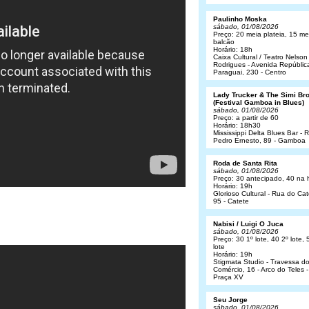
Paulinho Moska
sábado, 01/08/2026
Preço: 20 meia plateia, 15 me
balcão
Horário: 18h
Caixa Cultural / Teatro Nelson
Rodrigues - Avenida Repúblic
Paraguai, 230 - Centro
Lady Trucker & The Simi Br
(Festival Gamboa in Blues)
sábado, 01/08/2026
Preço: a partir de 60
Horário: 18h30
Mississippi Delta Blues Bar - 
Pedro Ernesto, 89 - Gamboa
Roda de Santa Rita
sábado, 01/08/2026
Preço: 30 antecipado, 40 na 
Horário: 19h
Glorioso Cultural - Rua do Cat
95 - Catete
Nabisi / Luigi O Juca
sábado, 01/08/2026
Preço: 30 1º lote, 40 2º lote, 
lote
Horário: 19h
Stigmata Studio - Travessa d
Comércio, 16 - Arco do Teles -
Praça XV
Seu Jorge
sábado, 01/08/2026