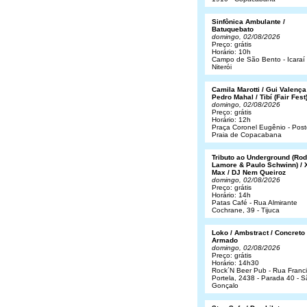
Sinfônica Ambulante /
Batuquebato
domingo, 02/08/2026
Preço: grátis
Horário: 10h
Campo de São Bento - Icaraí 
Niterói
Camila Marotti / Gui Valença
Pedro Mahal / Tibí (Fair Fest
domingo, 02/08/2026
Preço: grátis
Horário: 12h
Praça Coronel Eugênio - Post
Praia de Copacabana
Tributo ao Underground (Rod
Lamore & Paulo Schwinn) / 
Max / DJ Nem Queiroz
domingo, 02/08/2026
Preço: grátis
Horário: 14h
Patas Café - Rua Almirante
Cochrane, 39 - Tijuca
Loko / Ambstract / Concreto
Armado
domingo, 02/08/2026
Preço: grátis
Horário: 14h30
Rock´N Beer Pub - Rua Franc
Portela, 2438 - Parada 40 - 
Gonçalo