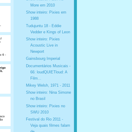
More em 2010
Show inteiro: Pixies em
1988
Tudujuntu 18 - Eddie
-
Vedder e Kings of Leon
Show inteiro: Pixies
 /
)
Acoustic Live in
Newport
o 6 -
Gainsbourg Imperial
Documentários Musicais -
rigo
XL
66: loudQUIETloud: A
Film...
Mikey Welsh, 1971 - 2011
Show inteiro: Nina Simone
no Brasil
Show inteiro: Pixies no
SWU 2010
isco
Festival do Rio 2011 -
São
Veja quais filmes falam
de ...