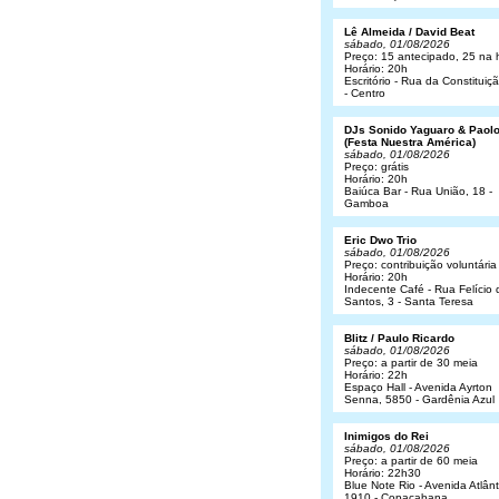
Lê Almeida / David Beat
sábado, 01/08/2026
Preço: 15 antecipado, 25 na 
Horário: 20h
Escritório - Rua da Constituiç
- Centro
DJs Sonido Yaguaro & Paol
(Festa Nuestra América)
sábado, 01/08/2026
Preço: grátis
Horário: 20h
Baiúca Bar - Rua União, 18 -
Gamboa
Eric Dwo Trio
sábado, 01/08/2026
Preço: contribuição voluntária
Horário: 20h
Indecente Café - Rua Felício 
Santos, 3 - Santa Teresa
Blitz / Paulo Ricardo
sábado, 01/08/2026
Preço: a partir de 30 meia
Horário: 22h
Espaço Hall - Avenida Ayrton
Senna, 5850 - Gardênia Azul
Inimigos do Rei
sábado, 01/08/2026
Preço: a partir de 60 meia
Horário: 22h30
Blue Note Rio - Avenida Atlânt
1910 - Copacabana