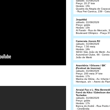
sábado, 01/08/2026
Preço: 20 2º lote
Horário: 15h
Quadra da Alegria de Copac
- Rua Frei Caneca, 239 - Cat
Jequitibá
sábado, 01/08/2026
Preço: grátis
Horário: 15h
Al Farabi - Rua do Mercado, 3
Boulevard Olímpico - Praça X
Camerata Jovem RJ
sábado, 01/08/2026
Preço: 7,50 meia
Horário: 16h
SESC São João de Meriti - Av
Automóvel Clube, 66 - Centro
João de Meriti
Anavitória / Gilsons / BK´
(Festival de Inverno)
sábado, 01/08/2026
Preço: 200 meia 3º lote
Horário: 17h
Marina da Glória - Av. Infant
Henrique, s/n – Aterro do Fl
Arraial Faz o L: Rita Bennedit
Forró do Kiko / Edmilson do
Teclados
sábado, 01/08/2026
Preço: grátis
Horário: 17h
Banca do André - Rua Pedro
- Cinelândia