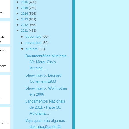
►
2016
(450)
►
2015
(239)
a,
►
2014
(516)
►
2013
(641)
►
2012
(985)
▼
2011
(431)
►
dezembro
(60)
a de
çu
►
novembro
(52)
▼
outubro
(61)
Pedro
Documentários Musicais -
69: Motor City's
heiro
Burning:...
Show inteiro: Leonard
Cohen em 1988
Show inteiro: Wolfmother
em 2006
 -
Lançamentos Nacionais
de 2011 - Parte 30:
Autorama...
Veja quais são algumas
, 33 -
das atrações do Oi