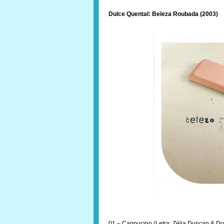
Dulce Quental: Beleza Roubada (2003)
01 – Cappucino (Letra: Zélia Duncan & Du