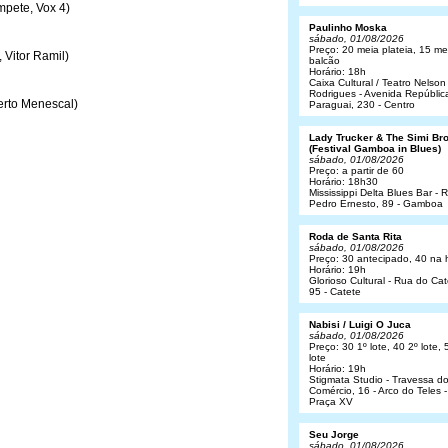
mpete, Vox 4)
Paulinho Moska
sábado, 01/08/2026
Preço: 20 meia plateia, 15 me
 Vitor Ramil)
balcão
Horário: 18h
Caixa Cultural / Teatro Nelson
Rodrigues - Avenida Repúblic
erto Menescal)
Paraguai, 230 - Centro
Lady Trucker & The Simi Br
(Festival Gamboa in Blues)
sábado, 01/08/2026
Preço: a partir de 60
Horário: 18h30
Mississippi Delta Blues Bar - 
Pedro Ernesto, 89 - Gamboa
Roda de Santa Rita
sábado, 01/08/2026
Preço: 30 antecipado, 40 na 
Horário: 19h
Glorioso Cultural - Rua do Cat
95 - Catete
Nabisi / Luigi O Juca
sábado, 01/08/2026
Preço: 30 1º lote, 40 2º lote, 
lote
Horário: 19h
Stigmata Studio - Travessa d
Comércio, 16 - Arco do Teles -
Praça XV
Seu Jorge
sábado, 01/08/2026