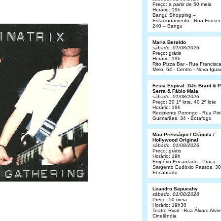
Preço: a partir de 50 meia
Horário: 19h
Bangu Shopping –
Estacionamento - Rua Fonsec
240 – Bangu
Maria Beraldo
sábado, 01/08/2026
Preço: grátis
Horário: 19h
Rito Pizza Bar - Rua Francisc
Melo, 64 - Centro - Nova Igua
Festa Espiral: DJs Brant & 
Serra & Fábio Maia
sábado, 01/08/2026
Preço: 30 1º lote, 40 2º lote
Horário: 19h
Recipiente Porongo - Rua Pin
Guimarães, 34 - Botafogo
Mau Presságio / Crápula /
Hollywood Original
sábado, 01/08/2026
Preço: grátis
Horário: 19h
Empório Encantado - Praça
Sargento Eudóxio Passos, 30
Encantado
Leandro Sapucahy
sábado, 01/08/2026
Preço: 50 meia
Horário: 19h30
Teatro Rival - Rua Álvaro Alvim
Cinelândia