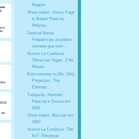
Rogério ...
Dona
u
Show inteiro: Jimmy Page
& Robert Plant no
Hollywo...
isco
São
Festival Novas
Frequências acontece
semana que vem...
Acervo La Cumbuca:
Shiva Las Vegas, 3 Na
Massa
Esta semana no Rio: Dirty
Projectors, The
ilva,
Eternals...
Tudujuntu: Hermeto
Pascoal e Sivuca em
ADOS
2001
a da
Show inteiro: Rita Lee em
1987
Acervo La Cumbuca: The
KLF, Electronic