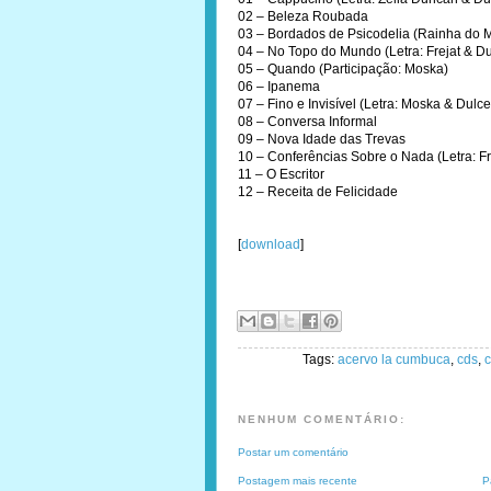
02 – Beleza Roubada
03 – Bordados de Psicodelia (Rainha do M
04 – No Topo do Mundo (Letra: Frejat & D
05 – Quando (Participação: Moska)
06 – Ipanema
07 – Fino e Invisível (Letra: Moska & Dulc
08 – Conversa Informal
09 – Nova Idade das Trevas
10 – Conferências Sobre o Nada (Letra: Fr
11 – O Escritor
12 – Receita de Felicidade
[
download
]
Tags:
acervo la cumbuca
,
cds
,
c
NENHUM COMENTÁRIO:
Postar um comentário
Postagem mais recente
P