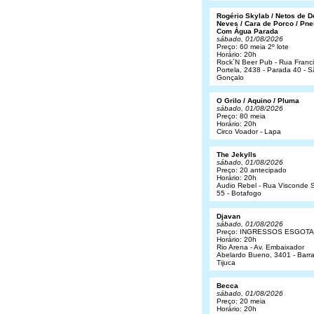
Rogério Skylab / Netos de 
Neves / Cara de Porco / Pne
Com Água Parada
sábado, 01/08/2026
Preço: 60 meia 2º lote
Horário: 20h
Rock´N Beer Pub - Rua Franc
Portela, 2438 - Parada 40 - 
Gonçalo
O Grilo / Aquino / Pluma
sábado, 01/08/2026
Preço: 80 meia
Horário: 20h
Circo Voador - Lapa
The Jekylls
sábado, 01/08/2026
Preço: 20 antecipado
Horário: 20h
Audio Rebel - Rua Visconde S
55 - Botafogo
Djavan
sábado, 01/08/2026
Preço: INGRESSOS ESGOT
Horário: 20h
Rio Arena - Av. Embaixador
Abelardo Bueno, 3401 - Barr
Tijuca
Becca
sábado, 01/08/2026
Preço: 20 meia
Horário: 20h