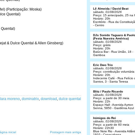
Lê Almeida / David Beat
el) (Participação: Moska)
sábado, 01/08/2026
ulce Quental)
Preço: 15 antecipado, 25 na 
Horário: 20h
Escritório - Rua da Constituiç
- Centro
e Quental)
DJs Sonido Yaguaro & Paol
(Festa Nuestra América)
sábado, 01/08/2026
ejat & Dulce Quental & Allen Ginsberg)
Preço: grátis
Horário: 20h
Baiúca Bar - Rua União, 18 -
Gamboa
Eric Dwo Trio
sábado, 01/08/2026
Preço: contribuição voluntária
Horário: 20h
Indecente Café - Rua Felício 
Santos, 3 - Santa Teresa
Blitz / Paulo Ricardo
sábado, 01/08/2026
Preço: a partir de 30 meia
lara moreno
,
dominatrix
,
download
,
dulce quental
Horário: 22h
Espaço Hall - Avenida Ayrton
Senna, 5850 - Gardênia Azul
Inimigos do Rei
sábado, 01/08/2026
Preço: a partir de 60 meia
Horário: 22h30
Blue Note Rio - Avenida Atlânt
ágina inicial
Postagem mais antiga
1910 - Copacabana