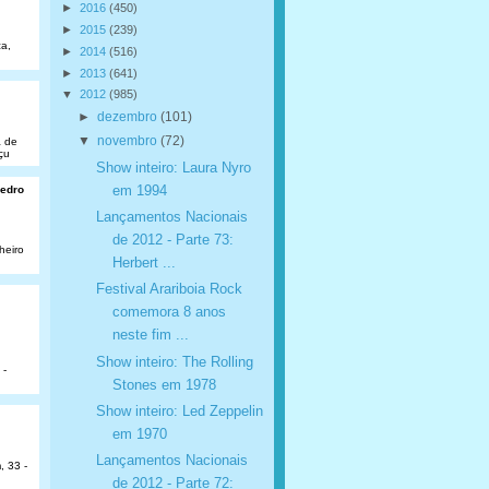
►
2016
(450)
►
2015
(239)
a,
►
2014
(516)
►
2013
(641)
▼
2012
(985)
►
dezembro
(101)
▼
novembro
(72)
a de
çu
Show inteiro: Laura Nyro
em 1994
Pedro
Lançamentos Nacionais
de 2012 - Parte 73:
heiro
Herbert ...
Festival Arariboia Rock
comemora 8 anos
neste fim ...
Show inteiro: The Rolling
 -
Stones em 1978
Show inteiro: Led Zeppelin
em 1970
Lançamentos Nacionais
, 33 -
de 2012 - Parte 72: