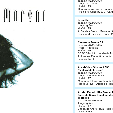
sábado, 01/08/2026
Preço: 20 2º lote
Horário: 15h
Quadra da Alegria de Copac
- Rua Frei Caneca, 239 - Cat
Jequitibá
sábado, 01/08/2026
Preço: grátis
Horário: 15h
Al Farabi - Rua do Mercado, 3
Boulevard Olímpico - Praça X
Camerata Jovem RJ
sábado, 01/08/2026
Preço: 7,50 meia
Horário: 16h
SESC São João de Meriti - Av
Automóvel Clube, 66 - Centro
João de Meriti
Anavitória / Gilsons / BK´
(Festival de Inverno)
sábado, 01/08/2026
Preço: 200 meia 3º lote
Horário: 17h
Marina da Glória - Av. Infant
Henrique, s/n – Aterro do Fl
Arraial Faz o L: Rita Bennedit
Forró do Kiko / Edmilson do
Teclados
sábado, 01/08/2026
Preço: grátis
Horário: 17h
Banca do André - Rua Pedro
- Cinelândia