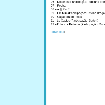
06 – Detalhes (Participação: Paulinho Tro
07 – Poeira
08 – o @ # o E
09 – Em Mim (Participação: Cristina Braga,
10 – Caçadora de Peles
11 – Le Cactus (Participação: Sartori)
12 – Fulano e Beltrano (Participação: Rob
[
download
]