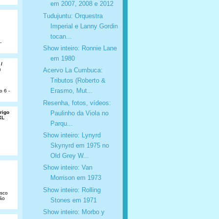
em 2007, 2008 e 2012
Tudujuntu: Orquestra
Imperial e Lanny Gordin
tocan...
-
Show inteiro: Ronnie Lane
em 1980
 /
)
Acervo La Cumbuca:
Tributos (Roberto &
Erasmo, Mut...
o 6 -
Resenha, fotos, vídeos:
Paulinho da Viola no
rigo
XL
Parqu...
Show inteiro: Lynyrd
Skynyrd em 1975 no
Old Grey W...
Show inteiro: Van
Morrison em 1973
Show inteiro: Rolling
isco
São
Stones em 1971
Show inteiro: Morbo y