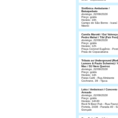
Sinfônica Ambulante /
Batuquebato
domingo, 02/08/2026
Preço: grátis
Horário: 10h
Campo de São Bento - Icaraí 
Niterói
Camila Marotti / Gui Valença
Pedro Mahal / Tibí (Fair Fest
domingo, 02/08/2026
Preço: grátis
Horário: 12h
Praça Coronel Eugênio - Post
Praia de Copacabana
Tributo ao Underground (Rod
Lamore & Paulo Schwinn) / 
Max / DJ Nem Queiroz
domingo, 02/08/2026
Preço: grátis
Horário: 14h
Patas Café - Rua Almirante
Cochrane, 39 - Tijuca
Loko / Ambstract / Concreto
Armado
domingo, 02/08/2026
Preço: grátis
Horário: 14h30
Rock´N Beer Pub - Rua Franc
Portela, 2438 - Parada 40 - 
Gonçalo