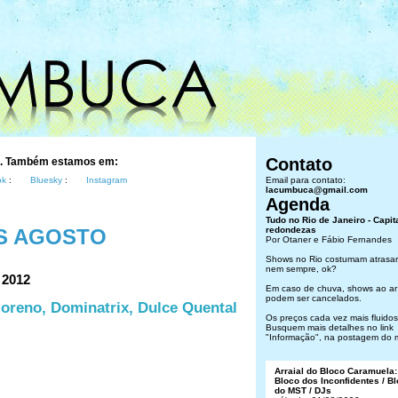
Contato
s. Também estamos em:
ok
:
Bluesky
:
Instagram
Email para contato:
lacumbuca@gmail.com
Agenda
Tudo no Rio de Janeiro - Capit
S AGOSTO
redondezas
Por Otaner e Fábio Fernandes
Shows no Rio costumam atrasar
nem sempre, ok?
 2012
Em caso de chuva, shows ao ar 
podem ser cancelados.
oreno, Dominatrix, Dulce Quental
Os preços cada vez mais fluidos.
Busquem mais detalhes no link
"Informação", na postagem do 
Arraial do Bloco Caramuela:
Bloco dos Inconfidentes / B
do MST / DJs