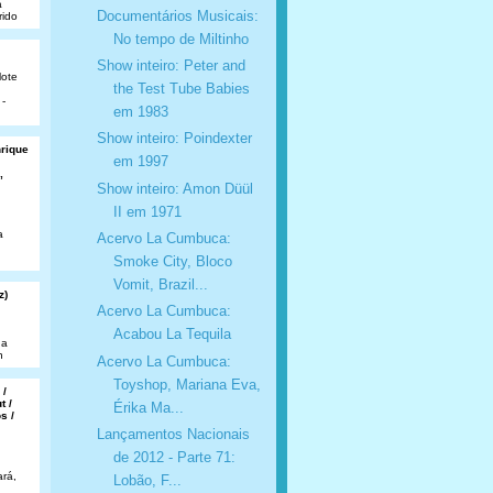
a
Documentários Musicais:
rido
No tempo de Miltinho
Show inteiro: Peter and
lote
the Test Tube Babies
 -
em 1983
Show inteiro: Poindexter
nrique
em 1997
,
Show inteiro: Amon Düül
II em 1971
a
Acervo La Cumbuca:
Smoke City, Bloco
Vomit, Brazil...
z)
Acervo La Cumbuca:
Acabou La Tequila
da
n
Acervo La Cumbuca:
Toyshop, Mariana Eva,
 /
t /
Érika Ma...
s /
Lançamentos Nacionais
de 2012 - Parte 71:
rá,
Lobão, F...