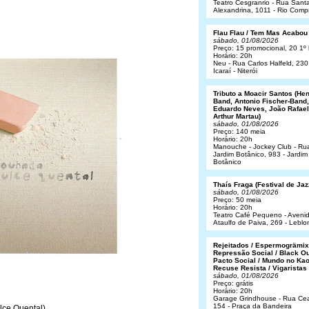
Teatro Cesgranrio - Rua Sant
Alexandrina, 1011 - Rio Comp
Flau Flau / Tem Mas Acabou
sábado, 01/08/2026
Preço: 15 promocional, 20 1º 
Horário: 20h
Neu - Rua Carlos Halfeld, 230
Icaraí - Niterói
Tributo a Moacir Santos (He
Band, Antonio Fischer-Band,
Eduardo Neves, João Rafael
Arthur Martau)
sábado, 01/08/2026
Preço: 140 meia
Horário: 20h
Manouche - Jockey Club - Ru
Jardim Botânico, 983 - Jardim
Botânico
Thaís Fraga (Festival de Jaz
sábado, 01/08/2026
Preço: 50 meia
Horário: 20h
Teatro Café Pequeno - Aveni
Ataulfo de Paiva, 269 - Leblo
Rejeitados / Espermogrämix
Repressão Social / Black Ou
Pacto Social / Mundo no Kao
Recuse Resista / Vigaristas
sábado, 01/08/2026
Preço: grátis
Horário: 20h
Garage Grindhouse - Rua Cea
154 - Praça da Bandeira
lce Quental)