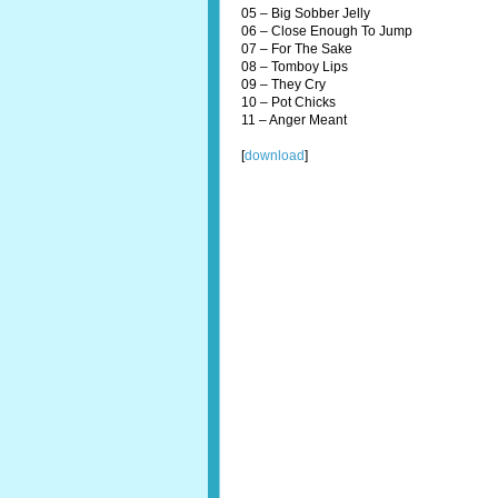
05 – Big Sobber Jelly
06 – Close Enough To Jump
07 – For The Sake
08 – Tomboy Lips
09 – They Cry
10 – Pot Chicks
11 – Anger Meant
[
download
]