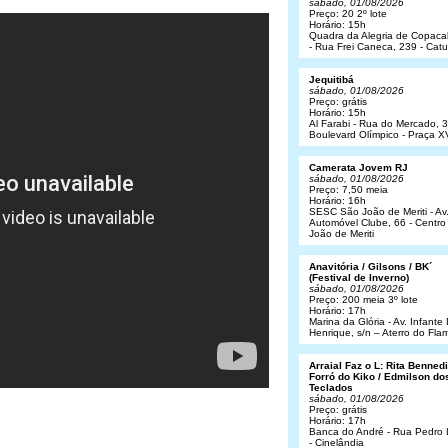
sábado, 01/08/2026
Preço: 20 2º lote
Horário: 15h
Quadra da Alegria de Copac
- Rua Frei Caneca, 239 - Cat
Jequitibá
sábado, 01/08/2026
Preço: grátis
Horário: 15h
Al Farabi - Rua do Mercado, 3
Boulevard Olímpico - Praça X
Camerata Jovem RJ
sábado, 01/08/2026
Preço: 7,50 meia
Horário: 16h
SESC São João de Meriti - Av
Automóvel Clube, 66 - Centro
João de Meriti
Anavitória / Gilsons / BK´
(Festival de Inverno)
sábado, 01/08/2026
Preço: 200 meia 3º lote
Horário: 17h
Marina da Glória - Av. Infant
Henrique, s/n – Aterro do Fl
Arraial Faz o L: Rita Bennedit
Forró do Kiko / Edmilson do
Teclados
sábado, 01/08/2026
Preço: grátis
Horário: 17h
Banca do André - Rua Pedro
- Cinelândia