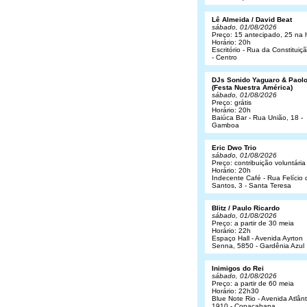
Lê Almeida / David Beat
sábado, 01/08/2026
Preço: 15 antecipado, 25 na 
Horário: 20h
Escritório - Rua da Constituiç
- Centro
DJs Sonido Yaguaro & Paol
(Festa Nuestra América)
sábado, 01/08/2026
Preço: grátis
Horário: 20h
Baiúca Bar - Rua União, 18 -
Gamboa
Eric Dwo Trio
sábado, 01/08/2026
Preço: contribuição voluntária
Horário: 20h
Indecente Café - Rua Felício 
Santos, 3 - Santa Teresa
Blitz / Paulo Ricardo
sábado, 01/08/2026
Preço: a partir de 30 meia
Horário: 22h
Espaço Hall - Avenida Ayrton
Senna, 5850 - Gardênia Azul
Inimigos do Rei
sábado, 01/08/2026
Preço: a partir de 60 meia
Horário: 22h30
Blue Note Rio - Avenida Atlânt
1910 - Copacabana