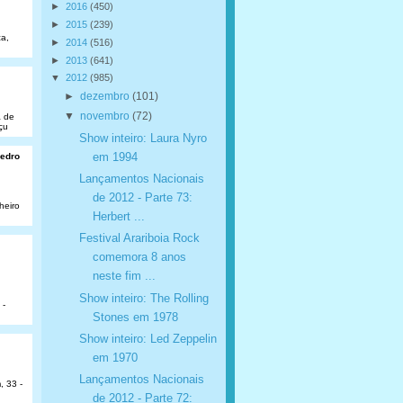
►
2016
(450)
►
2015
(239)
a,
►
2014
(516)
►
2013
(641)
▼
2012
(985)
►
dezembro
(101)
▼
novembro
(72)
a de
çu
Show inteiro: Laura Nyro
em 1994
Pedro
Lançamentos Nacionais
de 2012 - Parte 73:
heiro
Herbert ...
Festival Arariboia Rock
comemora 8 anos
neste fim ...
Show inteiro: The Rolling
 -
Stones em 1978
Show inteiro: Led Zeppelin
em 1970
Lançamentos Nacionais
, 33 -
de 2012 - Parte 72: