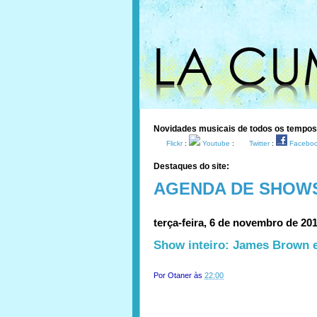
Novidades musicais de todos os tempo
Flickr
:
Youtube
:
Twitter
:
Facebo
Destaques do site:
AGENDA DE SHOW
terça-feira, 6 de novembro de 20
Show inteiro: James Brown 
Por
Otaner
às
22:00