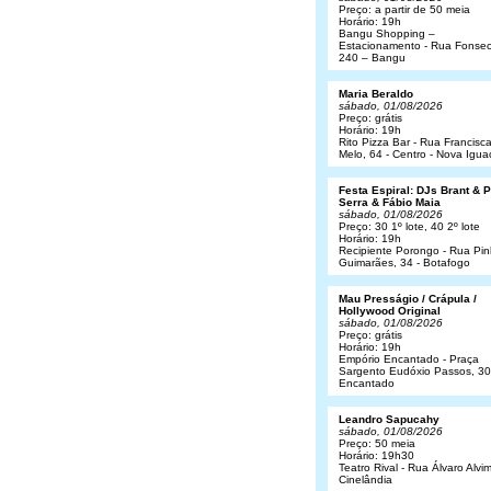
Preço: a partir de 50 meia
Horário: 19h
Bangu Shopping –
Estacionamento - Rua Fonsec
240 – Bangu
Maria Beraldo
sábado, 01/08/2026
Preço: grátis
Horário: 19h
Rito Pizza Bar - Rua Francisc
Melo, 64 - Centro - Nova Igua
Festa Espiral: DJs Brant & 
Serra & Fábio Maia
sábado, 01/08/2026
Preço: 30 1º lote, 40 2º lote
Horário: 19h
Recipiente Porongo - Rua Pin
Guimarães, 34 - Botafogo
Mau Presságio / Crápula /
Hollywood Original
sábado, 01/08/2026
Preço: grátis
Horário: 19h
Empório Encantado - Praça
Sargento Eudóxio Passos, 30
Encantado
Leandro Sapucahy
sábado, 01/08/2026
Preço: 50 meia
Horário: 19h30
Teatro Rival - Rua Álvaro Alvim
Cinelândia