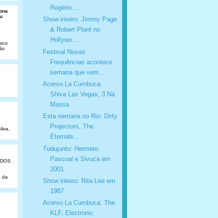
Rogério ...
Dona
u
Show inteiro: Jimmy Page
& Robert Plant no
Hollywo...
isco
São
Festival Novas
Frequências acontece
semana que vem...
Acervo La Cumbuca:
Shiva Las Vegas, 3 Na
Massa
Esta semana no Rio: Dirty
Projectors, The
ilva,
Eternals...
Tudujuntu: Hermeto
Pascoal e Sivuca em
ADOS
2001
a da
Show inteiro: Rita Lee em
1987
Acervo La Cumbuca: The
KLF, Electronic