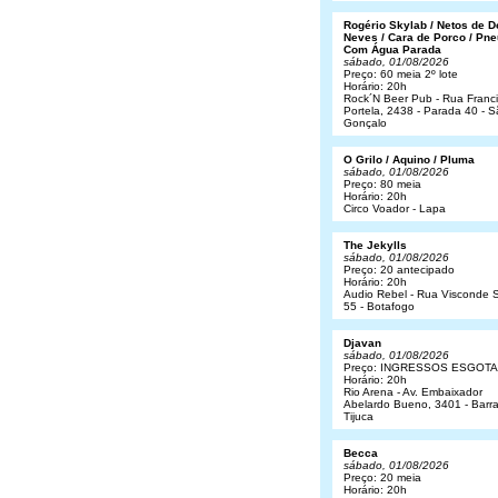
Rogério Skylab / Netos de 
Neves / Cara de Porco / Pne
Com Água Parada
sábado, 01/08/2026
Preço: 60 meia 2º lote
Horário: 20h
Rock´N Beer Pub - Rua Franc
Portela, 2438 - Parada 40 - 
Gonçalo
O Grilo / Aquino / Pluma
sábado, 01/08/2026
Preço: 80 meia
Horário: 20h
Circo Voador - Lapa
The Jekylls
sábado, 01/08/2026
Preço: 20 antecipado
Horário: 20h
Audio Rebel - Rua Visconde S
55 - Botafogo
Djavan
sábado, 01/08/2026
Preço: INGRESSOS ESGOT
Horário: 20h
Rio Arena - Av. Embaixador
Abelardo Bueno, 3401 - Barr
Tijuca
Becca
sábado, 01/08/2026
Preço: 20 meia
Horário: 20h