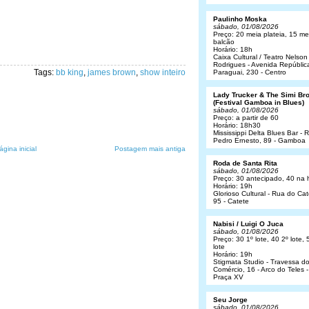
Paulinho Moska
sábado, 01/08/2026
Preço: 20 meia plateia, 15 me
balcão
Horário: 18h
Caixa Cultural / Teatro Nelson
Rodrigues - Avenida Repúblic
Tags:
bb king
,
james brown
,
show inteiro
Paraguai, 230 - Centro
Lady Trucker & The Simi Br
(Festival Gamboa in Blues)
sábado, 01/08/2026
Preço: a partir de 60
Horário: 18h30
Mississippi Delta Blues Bar - 
Pedro Ernesto, 89 - Gamboa
ágina inicial
Postagem mais antiga
Roda de Santa Rita
sábado, 01/08/2026
Preço: 30 antecipado, 40 na 
Horário: 19h
Glorioso Cultural - Rua do Cat
95 - Catete
Nabisi / Luigi O Juca
sábado, 01/08/2026
Preço: 30 1º lote, 40 2º lote, 
lote
Horário: 19h
Stigmata Studio - Travessa d
Comércio, 16 - Arco do Teles -
Praça XV
Seu Jorge
sábado, 01/08/2026