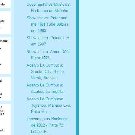
a
Documentários Musicais:
rido
No tempo de Miltinho
Show inteiro: Peter and
lote
the Test Tube Babies
 -
em 1983
Show inteiro: Poindexter
nrique
em 1997
,
Show inteiro: Amon Düül
II em 1971
a
Acervo La Cumbuca:
Smoke City, Bloco
Vomit, Brazil...
z)
Acervo La Cumbuca:
Acabou La Tequila
da
n
Acervo La Cumbuca:
Toyshop, Mariana Eva,
 /
t /
Érika Ma...
s /
Lançamentos Nacionais
de 2012 - Parte 71:
rá,
Lobão, F...