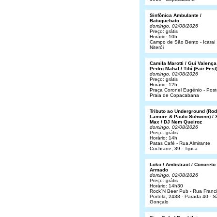
Sinfônica Ambulante /
Batuquebato
domingo, 02/08/2026
Preço: grátis
Horário: 10h
Campo de São Bento - Icaraí 
Niterói
Camila Marotti / Gui Valença
Pedro Mahal / Tibí (Fair Fest
domingo, 02/08/2026
Preço: grátis
Horário: 12h
Praça Coronel Eugênio - Post
Praia de Copacabana
Tributo ao Underground (Rod
Lamore & Paulo Schwinn) / 
Max / DJ Nem Queiroz
domingo, 02/08/2026
Preço: grátis
Horário: 14h
Patas Café - Rua Almirante
Cochrane, 39 - Tijuca
Loko / Ambstract / Concreto
Armado
domingo, 02/08/2026
Preço: grátis
Horário: 14h30
Rock´N Beer Pub - Rua Franc
Portela, 2438 - Parada 40 - 
Gonçalo