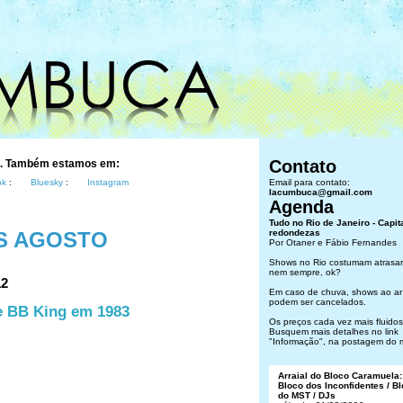
Contato
s. Também estamos em:
ok
:
Bluesky
:
Instagram
Email para contato:
lacumbuca@gmail.com
Agenda
Tudo no Rio de Janeiro - Capit
S AGOSTO
redondezas
Por Otaner e Fábio Fernandes
Shows no Rio costumam atrasar
nem sempre, ok?
12
Em caso de chuva, shows ao ar 
podem ser cancelados.
e BB King em 1983
Os preços cada vez mais fluidos.
Busquem mais detalhes no link
"Informação", na postagem do 
Arraial do Bloco Caramuela:
Bloco dos Inconfidentes / B
do MST / DJs