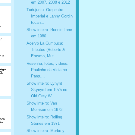
em 2007, 2008 e 2012
Tudujuntu: Orquestra
Imperial e Lanny Gordin
tocan...
-
Show inteiro: Ronnie Lane
em 1980
 /
)
Acervo La Cumbuca:
Tributos (Roberto &
Erasmo, Mut...
o 6 -
Resenha, fotos, vídeos:
Paulinho da Viola no
rigo
XL
Parqu...
Show inteiro: Lynyrd
Skynyrd em 1975 no
Old Grey W...
Show inteiro: Van
Morrison em 1973
Show inteiro: Rolling
isco
São
Stones em 1971
Show inteiro: Morbo y