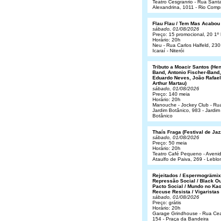
Teatro Cesgranrio - Rua Sant
Alexandrina, 1011 - Rio Comp
Flau Flau / Tem Mas Acabou
sábado, 01/08/2026
Preço: 15 promocional, 20 1º 
Horário: 20h
Neu - Rua Carlos Halfeld, 230
Icaraí - Niterói
Tributo a Moacir Santos (He
Band, Antonio Fischer-Band,
Eduardo Neves, João Rafael
Arthur Martau)
sábado, 01/08/2026
Preço: 140 meia
Horário: 20h
Manouche - Jockey Club - Ru
Jardim Botânico, 983 - Jardim
Botânico
Thaís Fraga (Festival de Jaz
sábado, 01/08/2026
Preço: 50 meia
Horário: 20h
Teatro Café Pequeno - Aveni
Ataulfo de Paiva, 269 - Leblo
Rejeitados / Espermogrämix
Repressão Social / Black Ou
Pacto Social / Mundo no Kao
Recuse Resista / Vigaristas
sábado, 01/08/2026
Preço: grátis
Horário: 20h
Garage Grindhouse - Rua Cea
154 - Praça da Bandeira