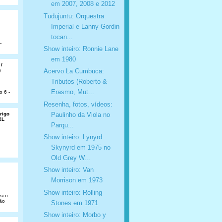
em 2007, 2008 e 2012
Tudujuntu: Orquestra
Imperial e Lanny Gordin
tocan...
-
Show inteiro: Ronnie Lane
em 1980
 /
)
Acervo La Cumbuca:
Tributos (Roberto &
Erasmo, Mut...
o 6 -
Resenha, fotos, vídeos:
Paulinho da Viola no
rigo
XL
Parqu...
Show inteiro: Lynyrd
Skynyrd em 1975 no
Old Grey W...
Show inteiro: Van
Morrison em 1973
Show inteiro: Rolling
isco
São
Stones em 1971
Show inteiro: Morbo y