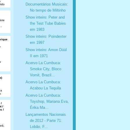
a
Documentários Musicais:
rido
No tempo de Miltinho
Show inteiro: Peter and
lote
the Test Tube Babies
 -
em 1983
Show inteiro: Poindexter
nrique
em 1997
,
Show inteiro: Amon Düül
II em 1971
a
Acervo La Cumbuca:
Smoke City, Bloco
Vomit, Brazil...
z)
Acervo La Cumbuca:
Acabou La Tequila
da
n
Acervo La Cumbuca:
Toyshop, Mariana Eva,
 /
t /
Érika Ma...
s /
Lançamentos Nacionais
de 2012 - Parte 71:
rá,
Lobão, F...