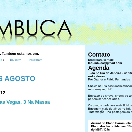
Contato
s. Também estamos em:
ok
:
Bluesky
:
Instagram
Email para contato:
lacumbuca@gmail.com
Agenda
Tudo no Rio de Janeiro - Capit
S AGOSTO
redondezas
Por Otaner e Fábio Fernandes
Shows no Rio costumam atrasar
nem sempre, ok?
012
Em caso de chuva, shows ao ar 
podem ser cancelados.
as Vegas, 3 Na Massa
Os preços cada vez mais fluidos.
Busquem mais detalhes no link
"Informação", na postagem do 
Arraial do Bloco Caramuela:
Bloco dos Inconfidentes / B
do MST / DJs