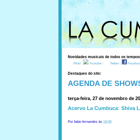
Novidades musicais de todos os tempo
Flickr
:
Youtube
:
Twitter
:
Facebo
Destaques do site:
AGENDA DE SHOW
terça-feira, 27 de novembro de 2
Acervo La Cumbuca: Shiva L
Por
fabio fernandes
às
18:00