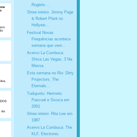
Rogério ...
Dona
u
Show inteiro: Jimmy Page
& Robert Plant no
Hollywo...
isco
São
Festival Novas
Frequências acontece
semana que vem...
Acervo La Cumbuca:
Shiva Las Vegas, 3 Na
Massa
Esta semana no Rio: Dirty
Projectors, The
ilva,
Eternals...
Tudujuntu: Hermeto
Pascoal e Sivuca em
ADOS
2001
a da
Show inteiro: Rita Lee em
1987
Acervo La Cumbuca: The
KLF, Electronic