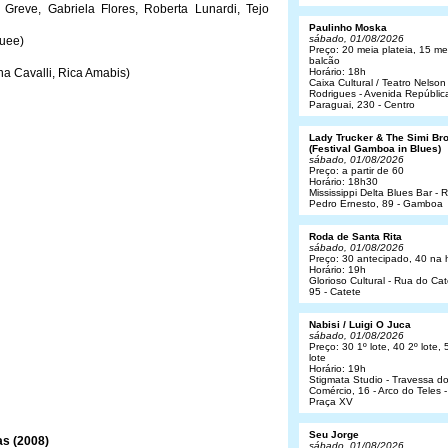
 Greve, Gabriela Flores, Roberta Lunardi, Tejo
Paulinho Moska
sábado, 01/08/2026
quee)
Preço: 20 meia plateia, 15 me
balcão
na Cavalli, Rica Amabis)
Horário: 18h
Caixa Cultural / Teatro Nelson
Rodrigues - Avenida Repúblic
Paraguai, 230 - Centro
Lady Trucker & The Simi Br
(Festival Gamboa in Blues)
sábado, 01/08/2026
Preço: a partir de 60
Horário: 18h30
Mississippi Delta Blues Bar - 
Pedro Ernesto, 89 - Gamboa
Roda de Santa Rita
sábado, 01/08/2026
Preço: 30 antecipado, 40 na 
Horário: 19h
Glorioso Cultural - Rua do Cat
95 - Catete
Nabisi / Luigi O Juca
sábado, 01/08/2026
Preço: 30 1º lote, 40 2º lote, 
lote
Horário: 19h
Stigmata Studio - Travessa d
Comércio, 16 - Arco do Teles -
Praça XV
Seu Jorge
as (2008)
sábado, 01/08/2026