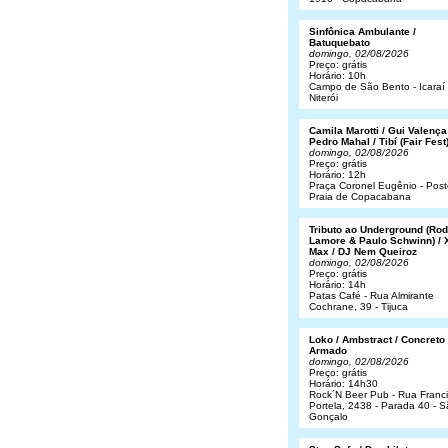
Sinfônica Ambulante /
Batuquebato
domingo, 02/08/2026
Preço: grátis
Horário: 10h
Campo de São Bento - Icaraí 
Niterói
Camila Marotti / Gui Valença
Pedro Mahal / Tibí (Fair Fest
domingo, 02/08/2026
Preço: grátis
Horário: 12h
Praça Coronel Eugênio - Post
Praia de Copacabana
Tributo ao Underground (Rod
Lamore & Paulo Schwinn) / 
Max / DJ Nem Queiroz
domingo, 02/08/2026
Preço: grátis
Horário: 14h
Patas Café - Rua Almirante
Cochrane, 39 - Tijuca
Loko / Ambstract / Concreto
Armado
domingo, 02/08/2026
Preço: grátis
Horário: 14h30
Rock´N Beer Pub - Rua Franc
Portela, 2438 - Parada 40 - 
Gonçalo