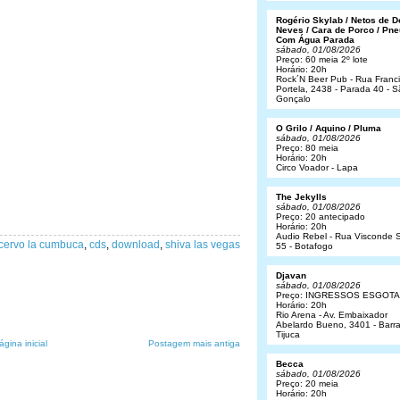
Rogério Skylab / Netos de 
Neves / Cara de Porco / Pne
Com Água Parada
sábado, 01/08/2026
Preço: 60 meia 2º lote
Horário: 20h
Rock´N Beer Pub - Rua Franc
Portela, 2438 - Parada 40 - 
Gonçalo
O Grilo / Aquino / Pluma
sábado, 01/08/2026
Preço: 80 meia
Horário: 20h
Circo Voador - Lapa
The Jekylls
sábado, 01/08/2026
Preço: 20 antecipado
Horário: 20h
Audio Rebel - Rua Visconde S
cervo la cumbuca
,
cds
,
download
,
shiva las vegas
55 - Botafogo
Djavan
sábado, 01/08/2026
Preço: INGRESSOS ESGOT
Horário: 20h
Rio Arena - Av. Embaixador
Abelardo Bueno, 3401 - Barr
Tijuca
ágina inicial
Postagem mais antiga
Becca
sábado, 01/08/2026
Preço: 20 meia
Horário: 20h