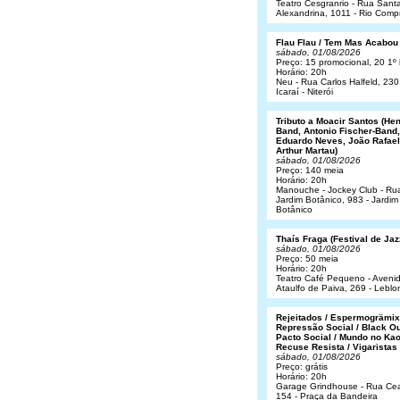
Teatro Cesgranrio - Rua Sant
Alexandrina, 1011 - Rio Comp
Flau Flau / Tem Mas Acabou
sábado, 01/08/2026
Preço: 15 promocional, 20 1º 
Horário: 20h
Neu - Rua Carlos Halfeld, 230
Icaraí - Niterói
Tributo a Moacir Santos (He
Band, Antonio Fischer-Band,
Eduardo Neves, João Rafael
Arthur Martau)
sábado, 01/08/2026
Preço: 140 meia
Horário: 20h
Manouche - Jockey Club - Ru
Jardim Botânico, 983 - Jardim
Botânico
Thaís Fraga (Festival de Jaz
sábado, 01/08/2026
Preço: 50 meia
Horário: 20h
Teatro Café Pequeno - Aveni
Ataulfo de Paiva, 269 - Leblo
Rejeitados / Espermogrämix
Repressão Social / Black Ou
Pacto Social / Mundo no Kao
Recuse Resista / Vigaristas
sábado, 01/08/2026
Preço: grátis
Horário: 20h
Garage Grindhouse - Rua Cea
154 - Praça da Bandeira