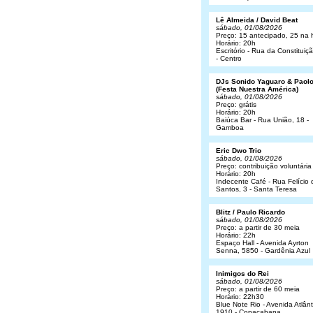
Lê Almeida / David Beat
sábado, 01/08/2026
Preço: 15 antecipado, 25 na 
Horário: 20h
Escritório - Rua da Constituiç
- Centro
DJs Sonido Yaguaro & Paol
(Festa Nuestra América)
sábado, 01/08/2026
Preço: grátis
Horário: 20h
Baiúca Bar - Rua União, 18 -
Gamboa
Eric Dwo Trio
sábado, 01/08/2026
Preço: contribuição voluntária
Horário: 20h
Indecente Café - Rua Felício 
Santos, 3 - Santa Teresa
Blitz / Paulo Ricardo
sábado, 01/08/2026
Preço: a partir de 30 meia
Horário: 22h
Espaço Hall - Avenida Ayrton
Senna, 5850 - Gardênia Azul
Inimigos do Rei
sábado, 01/08/2026
Preço: a partir de 60 meia
Horário: 22h30
Blue Note Rio - Avenida Atlânt
1910 - Copacabana