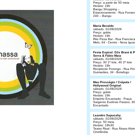
Preço: a partir de 50 meia
Horário: 19h
Bangu Shopping –
Estacionamento - Rua Fonsec
240 – Bangu
Maria Beraldo
sábado, 01/08/2026
Preço: grátis
Horário: 19h
Rito Pizza Bar - Rua Francisc
Melo, 64 - Centro - Nova Igua
Festa Espiral: DJs Brant & 
Serra & Fábio Maia
sábado, 01/08/2026
Preço: 30 1º lote, 40 2º lote
Horário: 19h
Recipiente Porongo - Rua Pin
Guimarães, 34 - Botafogo
Mau Presságio / Crápula /
Hollywood Original
sábado, 01/08/2026
Preço: grátis
Horário: 19h
Empório Encantado - Praça
Sargento Eudóxio Passos, 30
Encantado
Leandro Sapucahy
sábado, 01/08/2026
Preço: 50 meia
Horário: 19h30
Teatro Rival - Rua Álvaro Alvim
Cinelândia