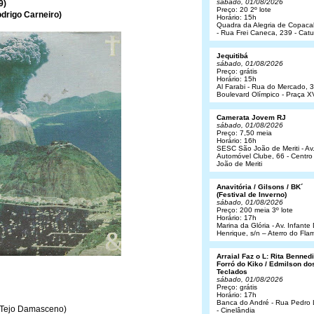
sábado, 01/08/2026
9)
Preço: 20 2º lote
odrigo Carneiro)
Horário: 15h
Quadra da Alegria de Copac
- Rua Frei Caneca, 239 - Cat
Jequitibá
sábado, 01/08/2026
Preço: grátis
Horário: 15h
Al Farabi - Rua do Mercado, 3
Boulevard Olímpico - Praça X
Camerata Jovem RJ
sábado, 01/08/2026
Preço: 7,50 meia
Horário: 16h
SESC São João de Meriti - Av
Automóvel Clube, 66 - Centro
João de Meriti
Anavitória / Gilsons / BK´
(Festival de Inverno)
sábado, 01/08/2026
Preço: 200 meia 3º lote
Horário: 17h
Marina da Glória - Av. Infant
Henrique, s/n – Aterro do Fl
Arraial Faz o L: Rita Bennedit
Forró do Kiko / Edmilson do
Teclados
sábado, 01/08/2026
Preço: grátis
Horário: 17h
Banca do André - Rua Pedro
, Tejo Damasceno)
- Cinelândia