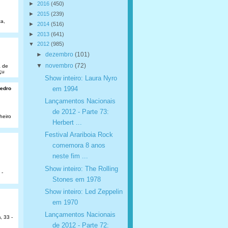
►
2016
(450)
►
2015
(239)
a,
►
2014
(516)
►
2013
(641)
▼
2012
(985)
►
dezembro
(101)
▼
novembro
(72)
a de
çu
Show inteiro: Laura Nyro
em 1994
Pedro
Lançamentos Nacionais
de 2012 - Parte 73:
heiro
Herbert ...
Festival Arariboia Rock
comemora 8 anos
neste fim ...
Show inteiro: The Rolling
 -
Stones em 1978
Show inteiro: Led Zeppelin
em 1970
Lançamentos Nacionais
, 33 -
de 2012 - Parte 72: