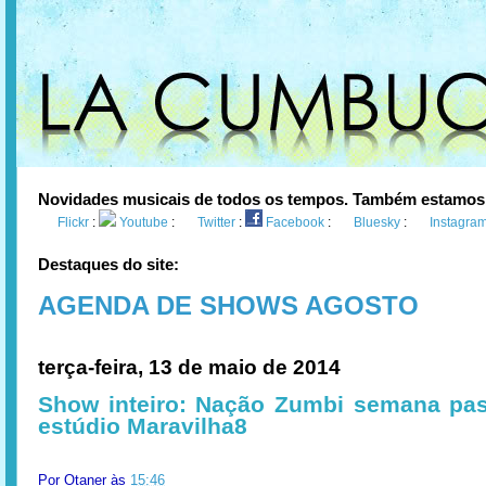
Novidades musicais de todos os tempos. Também estamos
Flickr
:
Youtube
:
Twitter
:
Facebook
:
Bluesky
:
Instagra
Destaques do site:
AGENDA DE SHOWS AGOSTO
terça-feira, 13 de maio de 2014
Show inteiro: Nação Zumbi semana pa
estúdio Maravilha8
Por
Otaner
às
15:46