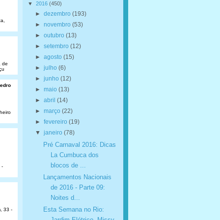
▼
2016
(450)
►
dezembro
(193)
a,
►
novembro
(53)
►
outubro
(13)
►
setembro
(12)
►
agosto
(15)
a de
►
julho
(6)
çu
►
junho
(12)
Pedro
►
maio
(13)
►
abril
(14)
►
março
(22)
heiro
►
fevereiro
(19)
▼
janeiro
(78)
Pré Carnaval 2016: Dicas
La Cumbuca dos
blocos de ...
 -
Lançamentos Nacionais
de 2016 - Parte 09:
Noites d...
Esta Semana no Rio:
, 33 -
Jardim Elétrico, Missy