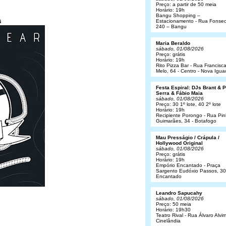
Preço: a partir de 50 meia
Horário: 19h
Bangu Shopping –
s
Estacionamento - Rua Fonsec
240 – Bangu
Maria Beraldo
sábado, 01/08/2026
Preço: grátis
Horário: 19h
Rito Pizza Bar - Rua Francisc
Melo, 64 - Centro - Nova Igua
Festa Espiral: DJs Brant & 
Serra & Fábio Maia
sábado, 01/08/2026
Preço: 30 1º lote, 40 2º lote
Horário: 19h
Recipiente Porongo - Rua Pin
Guimarães, 34 - Botafogo
Mau Presságio / Crápula /
Hollywood Original
sábado, 01/08/2026
Preço: grátis
Horário: 19h
Empório Encantado - Praça
Sargento Eudóxio Passos, 30
Encantado
Leandro Sapucahy
sábado, 01/08/2026
Preço: 50 meia
Horário: 19h30
Teatro Rival - Rua Álvaro Alvim
Cinelândia