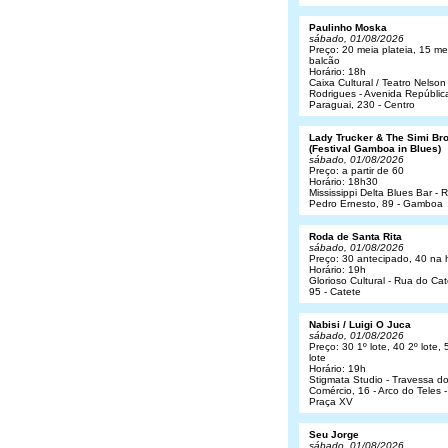
Paulinho Moska
sábado, 01/08/2026
Preço: 20 meia plateia, 15 me
balcão
Horário: 18h
Caixa Cultural / Teatro Nelson
Rodrigues - Avenida Repúblic
Paraguai, 230 - Centro
Lady Trucker & The Simi Br
(Festival Gamboa in Blues)
sábado, 01/08/2026
Preço: a partir de 60
Horário: 18h30
Mississippi Delta Blues Bar - 
Pedro Ernesto, 89 - Gamboa
Roda de Santa Rita
sábado, 01/08/2026
Preço: 30 antecipado, 40 na 
Horário: 19h
Glorioso Cultural - Rua do Cat
95 - Catete
Nabisi / Luigi O Juca
sábado, 01/08/2026
Preço: 30 1º lote, 40 2º lote, 
lote
Horário: 19h
Stigmata Studio - Travessa d
Comércio, 16 - Arco do Teles -
Praça XV
Seu Jorge
sábado, 01/08/2026