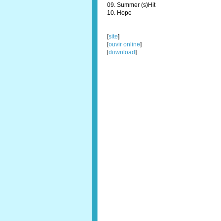
09. Summer (s)Hit
10. Hope
[
site
]
[
ouvir online
]
[
download
]