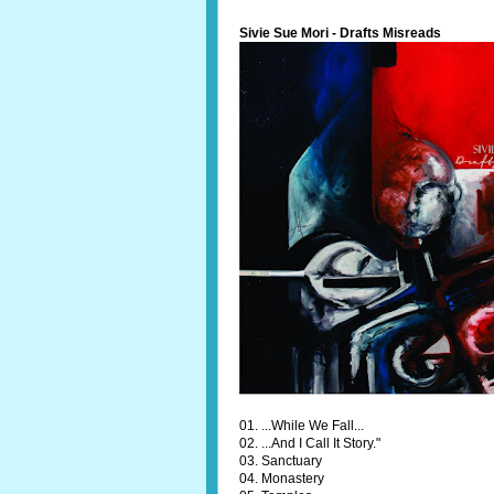
Sivie Sue Mori - Drafts Misreads
01. ...While We Fall...
02. ...And I Call It Story."
03. Sanctuary
04. Monastery