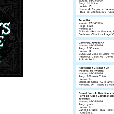
sábado, 01/08/2026
Preço: 20 2º lote
Horário: 15h
Quadra da Alegria de Copac
- Rua Frei Caneca, 239 - Cat
Jequitibá
sábado, 01/08/2026
Preço: grátis
Horário: 15h
Al Farabi - Rua do Mercado, 3
Boulevard Olímpico - Praça X
Camerata Jovem RJ
sábado, 01/08/2026
Preço: 7,50 meia
Horário: 16h
SESC São João de Meriti - Av
Automóvel Clube, 66 - Centro
João de Meriti
Anavitória / Gilsons / BK´
(Festival de Inverno)
sábado, 01/08/2026
Preço: 200 meia 3º lote
Horário: 17h
Marina da Glória - Av. Infant
Henrique, s/n – Aterro do Fl
Arraial Faz o L: Rita Bennedit
Forró do Kiko / Edmilson do
Teclados
sábado, 01/08/2026
Preço: grátis
Horário: 17h
Banca do André - Rua Pedro
- Cinelândia