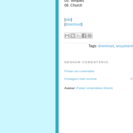
05. Temples
06. Church
[
site
]
[
download
]
Tags:
download
,
lançament
NENHUM COMENTÁRIO:
Postar um comentário
Postagem mais recente
P
Assinar:
Postar comentários (Atom)