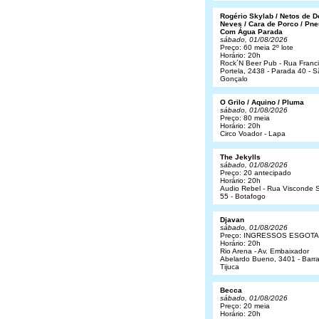
Rogério Skylab / Netos de 
Neves / Cara de Porco / Pne
Com Água Parada
sábado, 01/08/2026
Preço: 60 meia 2º lote
Horário: 20h
Rock´N Beer Pub - Rua Franc
Portela, 2438 - Parada 40 - 
Gonçalo
O Grilo / Aquino / Pluma
sábado, 01/08/2026
Preço: 80 meia
Horário: 20h
Circo Voador - Lapa
The Jekylls
sábado, 01/08/2026
Preço: 20 antecipado
Horário: 20h
Audio Rebel - Rua Visconde S
55 - Botafogo
Djavan
sábado, 01/08/2026
Preço: INGRESSOS ESGOT
Horário: 20h
Rio Arena - Av. Embaixador
Abelardo Bueno, 3401 - Barr
Tijuca
Becca
sábado, 01/08/2026
Preço: 20 meia
Horário: 20h