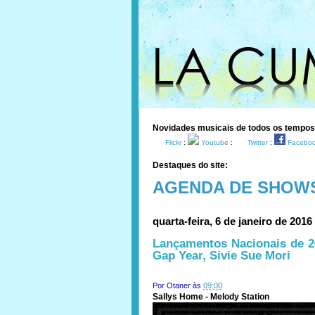
Novidades musicais de todos os tempo
Flickr
:
Youtube
:
Twitter
:
Facebo
Destaques do site:
AGENDA DE SHOW
quarta-feira, 6 de janeiro de 2016
Lançamentos Nacionais de 20
Gap Year, Sivie Sue Mori
Por
Otaner
às
09:00
Sallys Home - Melody Station