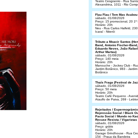
Teatro Cesgranrio - Rua Sant
Alexandrina, 1011 - Rio Comp
Flau Flau / Tem Mas Acabou
sábado, 01/08/2026
Preço: 15 promocional, 20 1º 
Horário: 20h
Neu - Rua Carlos Halfeld, 230
Icaraí - Niterói
Tributo a Moacir Santos (He
Band, Antonio Fischer-Band,
Eduardo Neves, João Rafael
Arthur Martau)
sábado, 01/08/2026
Preço: 140 meia
Horário: 20h
Manouche - Jockey Club - Ru
Jardim Botânico, 983 - Jardim
Botânico
Thaís Fraga (Festival de Jaz
sábado, 01/08/2026
Preço: 50 meia
Horário: 20h
Teatro Café Pequeno - Aveni
Ataulfo de Paiva, 269 - Leblo
Rejeitados / Espermogrämix
Repressão Social / Black Ou
Pacto Social / Mundo no Kao
Recuse Resista / Vigaristas
sábado, 01/08/2026
Preço: grátis
Horário: 20h
Garage Grindhouse - Rua Cea
154 - Praça da Bandeira