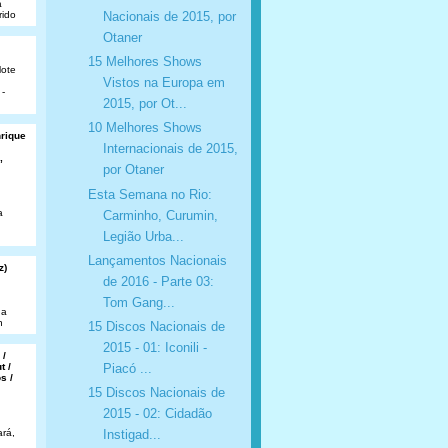
a
Nacionais de 2015, por
rido
Otaner
15 Melhores Shows
lote
Vistos na Europa em
 -
2015, por Ot...
10 Melhores Shows
nrique
Internacionais de 2015,
,
por Otaner
Esta Semana no Rio:
a
Carminho, Curumin,
Legião Urba...
Lançamentos Nacionais
z)
de 2016 - Parte 03:
Tom Gang...
da
n
15 Discos Nacionais de
2015 - 01: Iconili -
 /
t /
Piacó ...
s /
15 Discos Nacionais de
2015 - 02: Cidadão
rá,
Instigad...