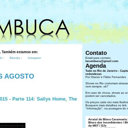
Contato
s. Também estamos em:
ok
:
Bluesky
:
Instagram
Email para contato:
lacumbuca@gmail.com
Agenda
Tudo no Rio de Janeiro - Capit
S AGOSTO
redondezas
Por Otaner e Fábio Fernandes
Shows no Rio costumam atrasar
nem sempre, ok?
Em caso de chuva, shows ao ar 
podem ser cancelados.
15 - Parte 114: Sallys Home, The
Os preços cada vez mais fluidos.
Busquem mais detalhes no link
"Informação", na postagem do 
Arraial do Bloco Caramuela:
Bloco dos Inconfidentes / B
do MST / DJs