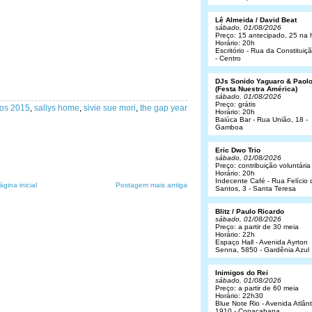
Lê Almeida / David Beat
sábado, 01/08/2026
Preço: 15 antecipado, 25 na 
Horário: 20h
Escritório - Rua da Constituiç
- Centro
DJs Sonido Yaguaro & Paol
(Festa Nuestra América)
sábado, 01/08/2026
Preço: grátis
os 2015
,
sallys home
,
sivie sue mori
,
the gap year
Horário: 20h
Baiúca Bar - Rua União, 18 -
Gamboa
Eric Dwo Trio
sábado, 01/08/2026
Preço: contribuição voluntária
Horário: 20h
Indecente Café - Rua Felício 
ágina inicial
Postagem mais antiga
Santos, 3 - Santa Teresa
Blitz / Paulo Ricardo
sábado, 01/08/2026
Preço: a partir de 30 meia
Horário: 22h
Espaço Hall - Avenida Ayrton
Senna, 5850 - Gardênia Azul
Inimigos do Rei
sábado, 01/08/2026
Preço: a partir de 60 meia
Horário: 22h30
Blue Note Rio - Avenida Atlânt
1910 - Copacabana