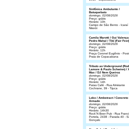
Sinfônica Ambulante /
Batuquebato
domingo, 02/08/2026
Preço: grátis
Horário: 10h
Campo de São Bento - Icaraí 
Niterói
Camila Marotti / Gui Valença
Pedro Mahal / Tibí (Fair Fest
domingo, 02/08/2026
Preço: grátis
Horário: 12h
Praça Coronel Eugênio - Post
Praia de Copacabana
Tributo ao Underground (Rod
Lamore & Paulo Schwinn) / 
Max / DJ Nem Queiroz
domingo, 02/08/2026
Preço: grátis
Horário: 14h
Patas Café - Rua Almirante
Cochrane, 39 - Tijuca
Loko / Ambstract / Concreto
Armado
domingo, 02/08/2026
Preço: grátis
Horário: 14h30
Rock´N Beer Pub - Rua Franc
Portela, 2438 - Parada 40 - 
Gonçalo