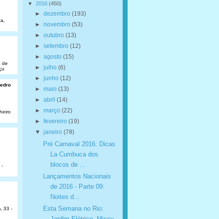
▼
2016
(450)
►
dezembro
(193)
a,
►
novembro
(53)
►
outubro
(13)
►
setembro
(12)
►
agosto
(15)
a de
►
julho
(6)
çu
►
junho
(12)
Pedro
►
maio
(13)
►
abril
(14)
►
março
(22)
heiro
►
fevereiro
(19)
▼
janeiro
(78)
Pré Carnaval 2016: Dicas
La Cumbuca dos
blocos de ...
 -
Lançamentos Nacionais
de 2016 - Parte 09:
Noites d...
Esta Semana no Rio:
, 33 -
Jardim Elétrico, Missy