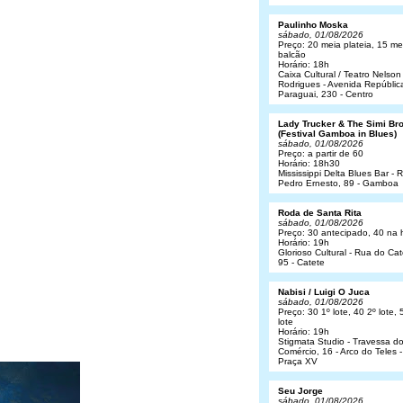
Paulinho Moska
sábado, 01/08/2026
Preço: 20 meia plateia, 15 me
balcão
Horário: 18h
Caixa Cultural / Teatro Nelson
Rodrigues - Avenida Repúblic
Paraguai, 230 - Centro
Lady Trucker & The Simi Br
(Festival Gamboa in Blues)
sábado, 01/08/2026
Preço: a partir de 60
Horário: 18h30
Mississippi Delta Blues Bar - 
Pedro Ernesto, 89 - Gamboa
Roda de Santa Rita
sábado, 01/08/2026
Preço: 30 antecipado, 40 na 
Horário: 19h
Glorioso Cultural - Rua do Cat
95 - Catete
Nabisi / Luigi O Juca
sábado, 01/08/2026
Preço: 30 1º lote, 40 2º lote, 
lote
Horário: 19h
Stigmata Studio - Travessa d
Comércio, 16 - Arco do Teles -
Praça XV
Seu Jorge
sábado, 01/08/2026