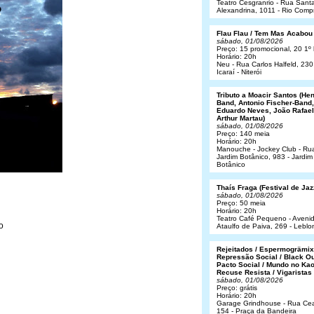
Teatro Cesgranrio - Rua Sant
Alexandrina, 1011 - Rio Comp
Flau Flau / Tem Mas Acabou
sábado, 01/08/2026
Preço: 15 promocional, 20 1º 
Horário: 20h
Neu - Rua Carlos Halfeld, 230
Icaraí - Niterói
Tributo a Moacir Santos (He
Band, Antonio Fischer-Band,
Eduardo Neves, João Rafael
Arthur Martau)
sábado, 01/08/2026
Preço: 140 meia
Horário: 20h
Manouche - Jockey Club - Ru
Jardim Botânico, 983 - Jardim
Botânico
Thaís Fraga (Festival de Jaz
sábado, 01/08/2026
Preço: 50 meia
Horário: 20h
Teatro Café Pequeno - Aveni
o
Ataulfo de Paiva, 269 - Leblo
Rejeitados / Espermogrämix
Repressão Social / Black Ou
Pacto Social / Mundo no Kao
Recuse Resista / Vigaristas
sábado, 01/08/2026
Preço: grátis
Horário: 20h
Garage Grindhouse - Rua Cea
154 - Praça da Bandeira