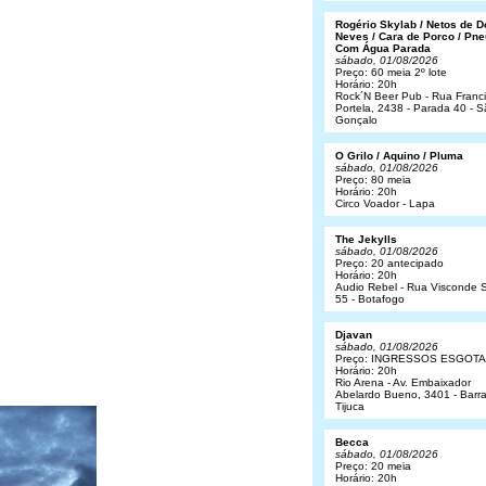
Rogério Skylab / Netos de 
Neves / Cara de Porco / Pne
Com Água Parada
sábado, 01/08/2026
Preço: 60 meia 2º lote
Horário: 20h
Rock´N Beer Pub - Rua Franc
Portela, 2438 - Parada 40 - 
Gonçalo
O Grilo / Aquino / Pluma
sábado, 01/08/2026
Preço: 80 meia
Horário: 20h
Circo Voador - Lapa
The Jekylls
sábado, 01/08/2026
Preço: 20 antecipado
Horário: 20h
Audio Rebel - Rua Visconde S
55 - Botafogo
Djavan
sábado, 01/08/2026
Preço: INGRESSOS ESGOT
Horário: 20h
Rio Arena - Av. Embaixador
Abelardo Bueno, 3401 - Barr
Tijuca
Becca
sábado, 01/08/2026
Preço: 20 meia
Horário: 20h