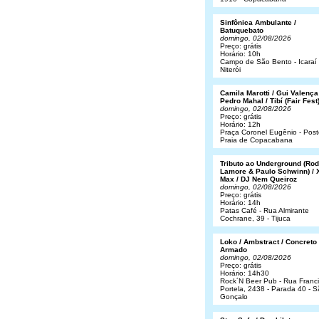
Sinfônica Ambulante /
Batuquebato
domingo, 02/08/2026
Preço: grátis
Horário: 10h
Campo de São Bento - Icaraí 
Niterói
Camila Marotti / Gui Valença
Pedro Mahal / Tibí (Fair Fest
domingo, 02/08/2026
Preço: grátis
Horário: 12h
Praça Coronel Eugênio - Post
Praia de Copacabana
Tributo ao Underground (Rod
Lamore & Paulo Schwinn) / 
Max / DJ Nem Queiroz
domingo, 02/08/2026
Preço: grátis
Horário: 14h
Patas Café - Rua Almirante
Cochrane, 39 - Tijuca
Loko / Ambstract / Concreto
Armado
domingo, 02/08/2026
Preço: grátis
Horário: 14h30
Rock´N Beer Pub - Rua Franc
Portela, 2438 - Parada 40 - 
Gonçalo