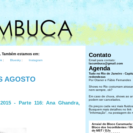
Contato
s. Também estamos em:
ok
:
Bluesky
:
Instagram
Email para contato:
lacumbuca@gmail.com
Agenda
Tudo no Rio de Janeiro - Capit
S AGOSTO
redondezas
Por Otaner e Fábio Fernandes
Shows no Rio costumam atrasar
nem sempre, ok?
Em caso de chuva, shows ao ar 
podem ser cancelados.
2015 - Parte 116: Ana Ghandra,
Os preços cada vez mais fluidos.
Busquem mais detalhes no link
"Informação", na postagem do 
Arraial do Bloco Caramuela:
Bloco dos Inconfidentes / B
do MST / DJs