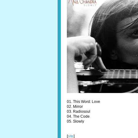
01. This Word: Love
02. Mirror
03. Radiosoul
04. The Code
05. Slowly
[
site
]