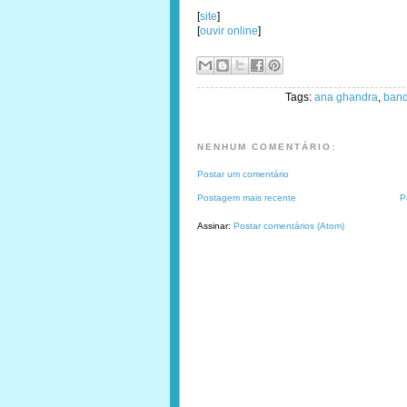
[
site
]
[
ouvir online
]
Tags:
ana ghandra
,
band
NENHUM COMENTÁRIO:
Postar um comentário
Postagem mais recente
P
Assinar:
Postar comentários (Atom)