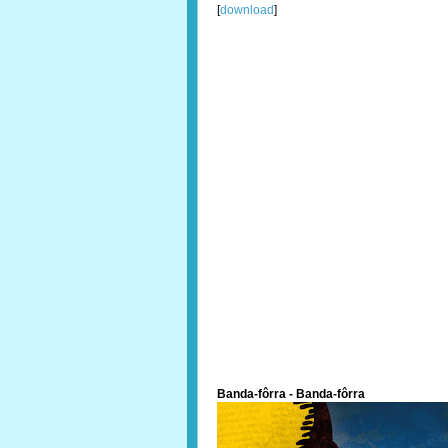
[
download
]
Banda​-​fôrra - Banda​-​fôrra