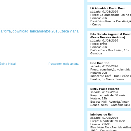
Lê Almeida / David Beat
sábado, 01/08/2026
Preço: 15 antecipado, 25 na 
Horário: 20h
Escritório - Rua da Constituiç
- Centro
a forra
,
download
,
lançamentos 2015
,
zeca viana
DJs Sonido Yaguaro & Paol
(Festa Nuestra América)
sábado, 01/08/2026
Preço: grátis
Horário: 20h
Baiúca Bar - Rua União, 18 -
Gamboa
Eric Dwo Trio
ágina inicial
Postagem mais antiga
sábado, 01/08/2026
Preço: contribuição voluntária
Horário: 20h
Indecente Café - Rua Felício 
Santos, 3 - Santa Teresa
Blitz / Paulo Ricardo
sábado, 01/08/2026
Preço: a partir de 30 meia
Horário: 22h
Espaço Hall - Avenida Ayrton
Senna, 5850 - Gardênia Azul
Inimigos do Rei
sábado, 01/08/2026
Preço: a partir de 60 meia
Horário: 22h30
Blue Note Rio - Avenida Atlânt
1910 - Copacabana