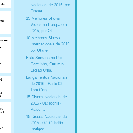
a
Nacionais de 2015, por
rido
Otaner
15 Melhores Shows
lote
Vistos na Europa em
 -
2015, por Ot...
10 Melhores Shows
nrique
Internacionais de 2015,
,
por Otaner
Esta Semana no Rio:
a
Carminho, Curumin,
Legião Urba...
Lançamentos Nacionais
z)
de 2016 - Parte 03:
Tom Gang...
da
n
15 Discos Nacionais de
2015 - 01: Iconili -
 /
t /
Piacó ...
s /
15 Discos Nacionais de
2015 - 02: Cidadão
rá,
Instigad...