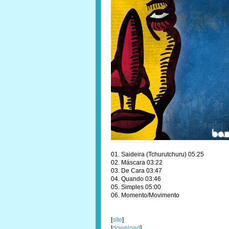
01. Saideira (Tchurutchuru) 05:25
02. Máscara 03:22
03. De Cara 03:47
04. Quando 03:46
05. Simples 05:00
06. Momento/Movimento
[
site
]
[
download
]