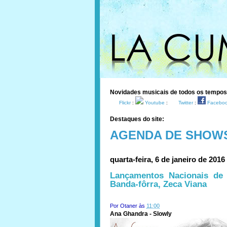
Novidades musicais de todos os tempo
Flickr
:
Youtube
:
Twitter
:
Facebo
Destaques do site:
AGENDA DE SHOW
quarta-feira, 6 de janeiro de 2016
Lançamentos Nacionais de 
Banda​-​fôrra, Zeca Viana
Por
Otaner
às
11:00
Ana Ghandra - Slowly