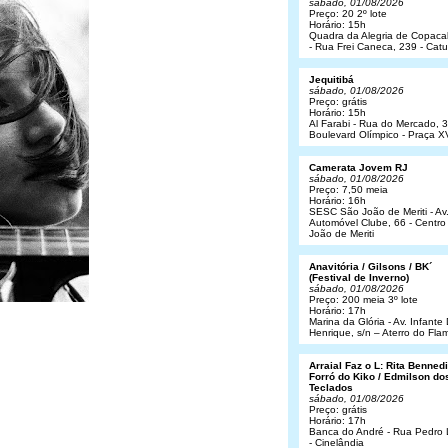
sábado, 01/08/2026
Preço: 20 2º lote
Horário: 15h
Quadra da Alegria de Copac
- Rua Frei Caneca, 239 - Cat
Jequitibá
sábado, 01/08/2026
Preço: grátis
Horário: 15h
Al Farabi - Rua do Mercado, 3
Boulevard Olímpico - Praça X
Camerata Jovem RJ
sábado, 01/08/2026
Preço: 7,50 meia
Horário: 16h
SESC São João de Meriti - Av
Automóvel Clube, 66 - Centro
João de Meriti
Anavitória / Gilsons / BK´
(Festival de Inverno)
sábado, 01/08/2026
Preço: 200 meia 3º lote
Horário: 17h
Marina da Glória - Av. Infant
Henrique, s/n – Aterro do Fl
Arraial Faz o L: Rita Bennedit
Forró do Kiko / Edmilson do
Teclados
sábado, 01/08/2026
Preço: grátis
Horário: 17h
Banca do André - Rua Pedro
- Cinelândia