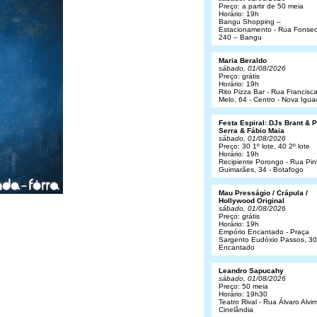
Preço: a partir de 50 meia
Horário: 19h
Bangu Shopping –
Estacionamento - Rua Fonsec
240 – Bangu
Maria Beraldo
sábado, 01/08/2026
Preço: grátis
Horário: 19h
Rito Pizza Bar - Rua Francisc
Melo, 64 - Centro - Nova Igua
Festa Espiral: DJs Brant & 
Serra & Fábio Maia
sábado, 01/08/2026
Preço: 30 1º lote, 40 2º lote
Horário: 19h
Recipiente Porongo - Rua Pin
Guimarães, 34 - Botafogo
Mau Presságio / Crápula /
Hollywood Original
sábado, 01/08/2026
Preço: grátis
Horário: 19h
Empório Encantado - Praça
Sargento Eudóxio Passos, 30
Encantado
Leandro Sapucahy
sábado, 01/08/2026
Preço: 50 meia
Horário: 19h30
Teatro Rival - Rua Álvaro Alvim
Cinelândia