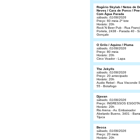
Rogério Skylab / Netos de 
Neves / Cara de Porco / Pne
Com Água Parada
sábado, 01/08/2026
Preço: 60 meia 2º lote
Horário: 20h
Rock´N Beer Pub - Rua Franc
Portela, 2438 - Parada 40 - 
Gonçalo
O Grilo / Aquino / Pluma
sábado, 01/08/2026
Preço: 80 meia
Horário: 20h
Circo Voador - Lapa
The Jekylls
sábado, 01/08/2026
Preço: 20 antecipado
Horário: 20h
Audio Rebel - Rua Visconde S
55 - Botafogo
Djavan
sábado, 01/08/2026
Preço: INGRESSOS ESGOT
Horário: 20h
Rio Arena - Av. Embaixador
Abelardo Bueno, 3401 - Barr
Tijuca
Becca
sábado, 01/08/2026
Preço: 20 meia
Horário: 20h