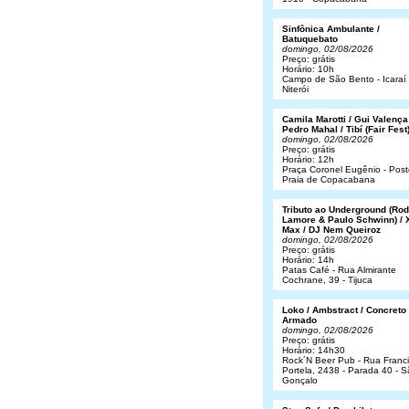
Sinfônica Ambulante /
Batuquebato
domingo, 02/08/2026
Preço: grátis
Horário: 10h
Campo de São Bento - Icaraí 
Niterói
Camila Marotti / Gui Valença
Pedro Mahal / Tibí (Fair Fest
domingo, 02/08/2026
Preço: grátis
Horário: 12h
Praça Coronel Eugênio - Post
Praia de Copacabana
Tributo ao Underground (Rod
Lamore & Paulo Schwinn) / 
Max / DJ Nem Queiroz
domingo, 02/08/2026
Preço: grátis
Horário: 14h
Patas Café - Rua Almirante
Cochrane, 39 - Tijuca
Loko / Ambstract / Concreto
Armado
domingo, 02/08/2026
Preço: grátis
Horário: 14h30
Rock´N Beer Pub - Rua Franc
Portela, 2438 - Parada 40 - 
Gonçalo