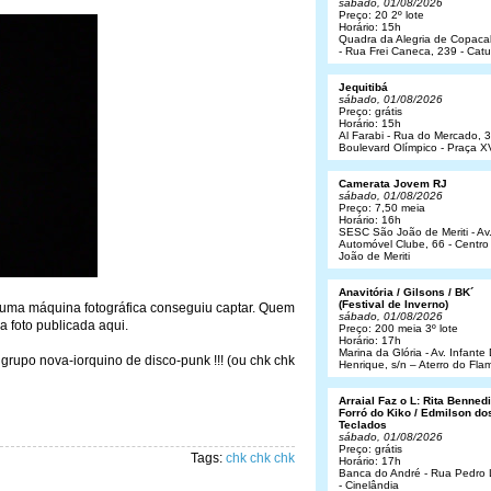
sábado, 01/08/2026
Preço: 20 2º lote
Horário: 15h
Quadra da Alegria de Copac
- Rua Frei Caneca, 239 - Cat
Jequitibá
sábado, 01/08/2026
Preço: grátis
Horário: 15h
Al Farabi - Rua do Mercado, 3
Boulevard Olímpico - Praça X
Camerata Jovem RJ
sábado, 01/08/2026
Preço: 7,50 meia
Horário: 16h
SESC São João de Meriti - Av
Automóvel Clube, 66 - Centro
João de Meriti
Anavitória / Gilsons / BK´
(Festival de Inverno)
uma máquina fotográfica conseguiu captar. Quem
sábado, 01/08/2026
ua foto publicada aqui.
Preço: 200 meia 3º lote
Horário: 17h
Marina da Glória - Av. Infant
 grupo nova-iorquino de disco-punk !!! (ou chk chk
Henrique, s/n – Aterro do Fl
Arraial Faz o L: Rita Bennedit
Forró do Kiko / Edmilson do
Teclados
sábado, 01/08/2026
Preço: grátis
Tags:
chk chk chk
Horário: 17h
Banca do André - Rua Pedro
- Cinelândia