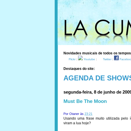
Novidades musicais de todos os tempo
Flickr
:
Youtube
:
Twitter
:
Facebo
Destaques do site:
AGENDA DE SHOW
segunda-feira, 8 de junho de 200
Must Be The Moon
Por
Otaner
às
23:21
Usando uma frase muito utilizada pelo í
viram a lua hoje?