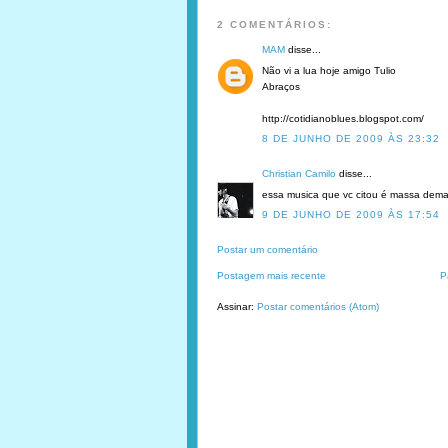
2 COMENTÁRIOS:
MAM
disse...
Não vi a lua hoje amigo Tulio
Abraços
http://cotidianoblues.blogspot.com/
8 DE JUNHO DE 2009 ÀS 23:32
Christian Camilo
disse...
essa musica que vc citou é massa dema
9 DE JUNHO DE 2009 ÀS 17:54
Postar um comentário
Postagem mais recente
P
Assinar:
Postar comentários (Atom)