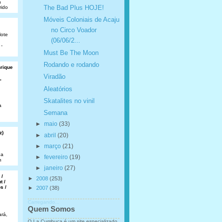
a
The Bad Plus HOJE!
rido
Móveis Coloniais de Acaju
no Circo Voador
lote
(06/06/2...
 -
Must Be The Moon
Rodando e rodando
nrique
Viradão
,
Aleatórios
Skatalites no vinil
a
Semana
►
maio
(33)
z)
►
abril
(20)
►
março
(21)
da
►
fevereiro
(19)
n
►
janeiro
(27)
 /
►
2008
(253)
t /
s /
►
2007
(38)
Carregando...
Quem Somos
rá,
O La Cumbuca é um site especializado