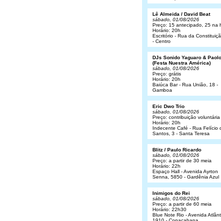
Lê Almeida / David Beat
sábado, 01/08/2026
Preço: 15 antecipado, 25 na 
Horário: 20h
Escritório - Rua da Constituiç
- Centro
DJs Sonido Yaguaro & Paol
(Festa Nuestra América)
sábado, 01/08/2026
Preço: grátis
Horário: 20h
Baiúca Bar - Rua União, 18 -
Gamboa
Eric Dwo Trio
sábado, 01/08/2026
Preço: contribuição voluntária
Horário: 20h
Indecente Café - Rua Felício 
Santos, 3 - Santa Teresa
Blitz / Paulo Ricardo
sábado, 01/08/2026
Preço: a partir de 30 meia
Horário: 22h
Espaço Hall - Avenida Ayrton
Senna, 5850 - Gardênia Azul
Inimigos do Rei
sábado, 01/08/2026
Preço: a partir de 60 meia
Horário: 22h30
Blue Note Rio - Avenida Atlânt
1910 - Copacabana