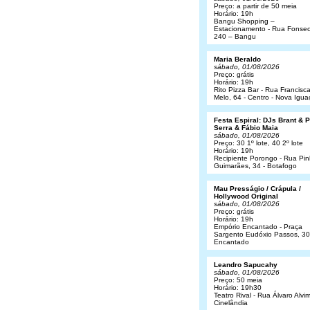
Preço: a partir de 50 meia
Horário: 19h
Bangu Shopping –
Estacionamento - Rua Fonsec
240 – Bangu
Maria Beraldo
sábado, 01/08/2026
Preço: grátis
Horário: 19h
Rito Pizza Bar - Rua Francisc
Melo, 64 - Centro - Nova Igua
Festa Espiral: DJs Brant & 
Serra & Fábio Maia
sábado, 01/08/2026
Preço: 30 1º lote, 40 2º lote
Horário: 19h
Recipiente Porongo - Rua Pin
Guimarães, 34 - Botafogo
Mau Presságio / Crápula /
Hollywood Original
sábado, 01/08/2026
Preço: grátis
Horário: 19h
Empório Encantado - Praça
Sargento Eudóxio Passos, 30
Encantado
Leandro Sapucahy
sábado, 01/08/2026
Preço: 50 meia
Horário: 19h30
Teatro Rival - Rua Álvaro Alvim
Cinelândia