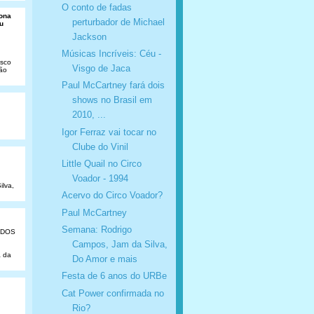
O conto de fadas
Dona
perturbador de Michael
u
Jackson
Músicas Incríveis: Céu -
isco
Visgo de Jaca
São
Paul McCartney fará dois
shows no Brasil em
2010, ...
Igor Ferraz vai tocar no
Clube do Vinil
Little Quail no Circo
Voador - 1994
ilva,
Acervo do Circo Voador?
Paul McCartney
Semana: Rodrigo
ADOS
Campos, Jam da Silva,
a da
Do Amor e mais
Festa de 6 anos do URBe
Cat Power confirmada no
Rio?