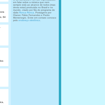
em falar sobre a música que nem
sempre está ao alcance de todos (mas
devia estar) produzida no Brasil e no
mundo, criado por fãs do programa de
hora
rádio
Ronca Ronca
. Postagens por
Otaner, Fábio Fernandes e Pedro
ão, 64
Montenegro. Entre em contato conosco
pelo
endereço eletrônico
.
o
dos
ica,