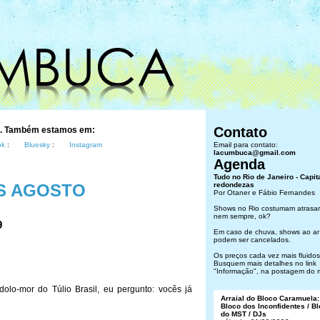
Contato
s. Também estamos em:
ok
:
Bluesky
:
Instagram
Email para contato:
lacumbuca@gmail.com
Agenda
Tudo no Rio de Janeiro - Capit
S AGOSTO
redondezas
Por Otaner e Fábio Fernandes
Shows no Rio costumam atrasar
nem sempre, ok?
9
Em caso de chuva, shows ao ar 
podem ser cancelados.
Os preços cada vez mais fluidos.
Busquem mais detalhes no link
"Informação", na postagem do 
dolo-mor do Túlio Brasil, eu pergunto: vocês já
Arraial do Bloco Caramuela:
Bloco dos Inconfidentes / B
do MST / DJs