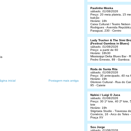
Paulinho Moska
sábado, 01/08/2026
Preço: 20 meia plateia, 15 me
balcão
Horário: 18h
Caixa Cultural / Teatro Nelson
Rodrigues - Avenida Repúblic
Paraguai, 230 - Centro
Lady Trucker & The Simi Br
(Festival Gamboa in Blues)
sábado, 01/08/2026
Preço: a partir de 60
Horário: 18h30
Mississippi Delta Blues Bar - 
is
Pedro Ernesto, 89 - Gamboa
Roda de Santa Rita
sábado, 01/08/2026
Preço: 30 antecipado, 40 na 
Horário: 19h
ágina inicial
Postagem mais antiga
Glorioso Cultural - Rua do Cat
95 - Catete
Nabisi / Luigi O Juca
sábado, 01/08/2026
Preço: 30 1º lote, 40 2º lote, 
lote
Horário: 19h
Stigmata Studio - Travessa d
Comércio, 16 - Arco do Teles -
Praça XV
Seu Jorge
sábado, 01/08/2026