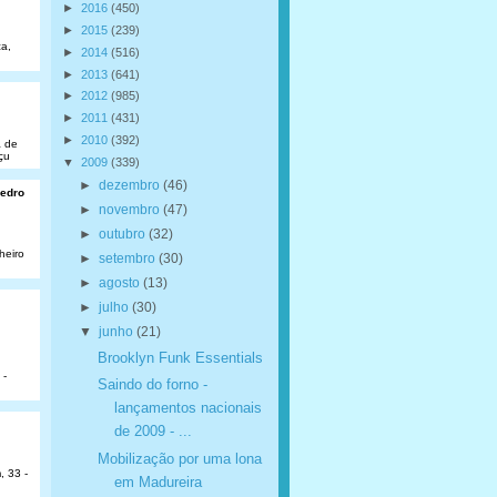
►
2016
(450)
►
2015
(239)
a,
►
2014
(516)
►
2013
(641)
►
2012
(985)
►
2011
(431)
►
2010
(392)
a de
çu
▼
2009
(339)
►
dezembro
(46)
Pedro
►
novembro
(47)
►
outubro
(32)
heiro
►
setembro
(30)
►
agosto
(13)
►
julho
(30)
▼
junho
(21)
Brooklyn Funk Essentials
 -
Saindo do forno -
lançamentos nacionais
de 2009 - ...
Mobilização por uma lona
, 33 -
em Madureira