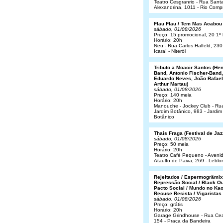
Teatro Cesgranrio - Rua Sant
Alexandrina, 1011 - Rio Comp
Flau Flau / Tem Mas Acabou
sábado, 01/08/2026
Preço: 15 promocional, 20 1º 
Horário: 20h
Neu - Rua Carlos Halfeld, 230
Icaraí - Niterói
Tributo a Moacir Santos (He
Band, Antonio Fischer-Band,
Eduardo Neves, João Rafael
Arthur Martau)
sábado, 01/08/2026
Preço: 140 meia
Horário: 20h
Manouche - Jockey Club - Ru
Jardim Botânico, 983 - Jardim
Botânico
Thaís Fraga (Festival de Jaz
sábado, 01/08/2026
Preço: 50 meia
Horário: 20h
Teatro Café Pequeno - Aveni
Ataulfo de Paiva, 269 - Leblo
Rejeitados / Espermogrämix
Repressão Social / Black Ou
Pacto Social / Mundo no Kao
Recuse Resista / Vigaristas
sábado, 01/08/2026
Preço: grátis
Horário: 20h
Garage Grindhouse - Rua Cea
154 - Praça da Bandeira