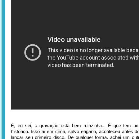
É, eu sei, a gravação está bem ruinzinha... É que tem u
histórico. Isso aí em cima, salvo engano, aconteceu antes 
lançar seu primeiro disco. De qualquer forma, achei um o