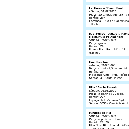
Lê Almeida / David Beat
sábado, 01/08/2026
Preço: 15 antecipado, 25 na 
Horário: 20h
Escritório - Rua da Constituiç
- Centro
DJs Sonido Yaguaro & Paol
(Festa Nuestra América)
sábado, 01/08/2026
Preço: grátis
Horário: 20h
Baiúca Bar - Rua União, 18 -
Gamboa
Eric Dwo Trio
sábado, 01/08/2026
Preço: contribuição voluntária
Horário: 20h
Indecente Café - Rua Felício 
Santos, 3 - Santa Teresa
Blitz / Paulo Ricardo
sábado, 01/08/2026
Preço: a partir de 30 meia
Horário: 22h
Espaço Hall - Avenida Ayrton
Senna, 5850 - Gardênia Azul
Inimigos do Rei
sábado, 01/08/2026
Preço: a partir de 60 meia
Horário: 22h30
Blue Note Rio - Avenida Atlânt
1910 - Copacabana