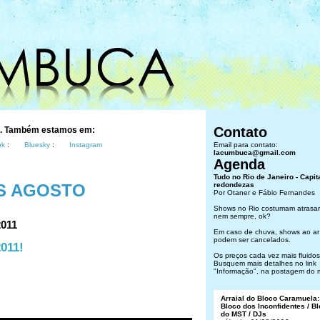
Contato
s. Também estamos em:
ok
:
Bluesky
:
Instagram
Email para contato:
lacumbuca@gmail.com
Agenda
Tudo no Rio de Janeiro - Capit
S AGOSTO
redondezas
Por Otaner e Fábio Fernandes
Shows no Rio costumam atrasar
nem sempre, ok?
2011
Em caso de chuva, shows ao ar 
podem ser cancelados.
011!
Os preços cada vez mais fluidos.
Busquem mais detalhes no link
"Informação", na postagem do 
Arraial do Bloco Caramuela:
Bloco dos Inconfidentes / B
do MST / DJs