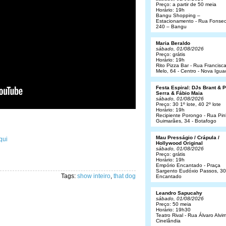
Preço: a partir de 50 meia
Horário: 19h
Bangu Shopping –
Estacionamento - Rua Fonsec
240 – Bangu
Maria Beraldo
sábado, 01/08/2026
Preço: grátis
Horário: 19h
Rito Pizza Bar - Rua Francisc
Melo, 64 - Centro - Nova Igua
Festa Espiral: DJs Brant & 
Serra & Fábio Maia
sábado, 01/08/2026
Preço: 30 1º lote, 40 2º lote
Horário: 19h
Recipiente Porongo - Rua Pin
Guimarães, 34 - Botafogo
Mau Presságio / Crápula /
qui
Hollywood Original
sábado, 01/08/2026
Preço: grátis
Horário: 19h
Empório Encantado - Praça
Sargento Eudóxio Passos, 30
Tags:
show inteiro
,
that dog
Encantado
Leandro Sapucahy
sábado, 01/08/2026
Preço: 50 meia
Horário: 19h30
Teatro Rival - Rua Álvaro Alvim
Cinelândia