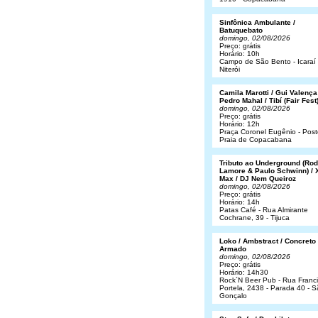
Sinfônica Ambulante /
Batuquebato
domingo, 02/08/2026
Preço: grátis
Horário: 10h
Campo de São Bento - Icaraí 
Niterói
Camila Marotti / Gui Valença
Pedro Mahal / Tibí (Fair Fest
domingo, 02/08/2026
Preço: grátis
Horário: 12h
Praça Coronel Eugênio - Post
Praia de Copacabana
Tributo ao Underground (Rod
Lamore & Paulo Schwinn) / 
Max / DJ Nem Queiroz
domingo, 02/08/2026
Preço: grátis
Horário: 14h
Patas Café - Rua Almirante
Cochrane, 39 - Tijuca
Loko / Ambstract / Concreto
Armado
domingo, 02/08/2026
Preço: grátis
Horário: 14h30
Rock´N Beer Pub - Rua Franc
Portela, 2438 - Parada 40 - 
Gonçalo