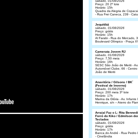
sábado, 01/08/2026
Preço: 20 2º lote
Horário: 15h
Quadra da Alegria de Copac
- Rua Frei Caneca, 239 - Cat
Jequitibá
sábado, 01/08/2026
Preço: grátis
Horário: 15h
Al Farabi - Rua do Mercado, 3
Boulevard Olímpico - Praça X
Camerata Jovem RJ
sábado, 01/08/2026
Preço: 7,50 meia
Horário: 16h
SESC São João de Meriti - Av
Automóvel Clube, 66 - Centro
João de Meriti
Anavitória / Gilsons / BK´
(Festival de Inverno)
sábado, 01/08/2026
Preço: 200 meia 3º lote
Horário: 17h
Marina da Glória - Av. Infant
Henrique, s/n – Aterro do Fl
Arraial Faz o L: Rita Bennedit
Forró do Kiko / Edmilson do
Teclados
sábado, 01/08/2026
Preço: grátis
Horário: 17h
Banca do André - Rua Pedro
- Cinelândia