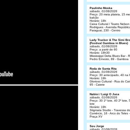
Paulinho Moska
sábado, 01/08/2026
Preço: 20 meia plateia, 15 me
balcão
Horário: 18h
Caixa Cultural / Teatro Nelson
Rodrigues - Avenida Repúblic
Paraguai, 230 - Centro
Lady Trucker & The Simi Br
(Festival Gamboa in Blues)
sábado, 01/08/2026
Preço: a partir de 60
Horário: 18h30
Mississippi Delta Blues Bar - 
Pedro Ernesto, 89 - Gamboa
Roda de Santa Rita
sábado, 01/08/2026
Preço: 30 antecipado, 40 na 
Horário: 19h
Glorioso Cultural - Rua do Cat
95 - Catete
Nabisi / Luigi O Juca
sábado, 01/08/2026
Preço: 30 1º lote, 40 2º lote, 
lote
Horário: 19h
Stigmata Studio - Travessa d
Comércio, 16 - Arco do Teles -
Praça XV
Seu Jorge
sábado, 01/08/2026