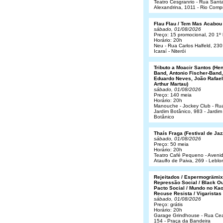
Teatro Cesgranrio - Rua Sant
Alexandrina, 1011 - Rio Comp
Flau Flau / Tem Mas Acabou
sábado, 01/08/2026
Preço: 15 promocional, 20 1º 
Horário: 20h
Neu - Rua Carlos Halfeld, 230
Icaraí - Niterói
Tributo a Moacir Santos (He
Band, Antonio Fischer-Band,
Eduardo Neves, João Rafael
Arthur Martau)
sábado, 01/08/2026
Preço: 140 meia
Horário: 20h
Manouche - Jockey Club - Ru
Jardim Botânico, 983 - Jardim
Botânico
Thaís Fraga (Festival de Jaz
sábado, 01/08/2026
Preço: 50 meia
Horário: 20h
Teatro Café Pequeno - Aveni
Ataulfo de Paiva, 269 - Leblo
Rejeitados / Espermogrämix
Repressão Social / Black Ou
Pacto Social / Mundo no Kao
Recuse Resista / Vigaristas
sábado, 01/08/2026
Preço: grátis
Horário: 20h
Garage Grindhouse - Rua Cea
154 - Praça da Bandeira