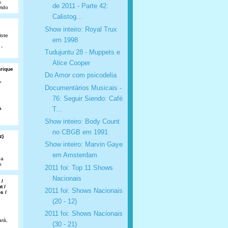
a
de 2011 - Parte 42:
rido
Calistog...
Show inteiro: Royal Trux
lote
em 1998
 -
Tudujuntu 28 - Muppets e
Alice Cooper
nrique
Do Amor com psicodelia
,
Documentários Musicais -
76: Seguir Siendo: Café
T...
a
Show inteiro: Body Count
no CBGB em 1991
z)
Show inteiro: Marvin Gaye
em Amsterdam
da
n
2011 foi: Top 11 Shows
Nacionais
 /
t /
2011 foi: Shows Nacionais
s /
(20 - 12)
2011 foi: Shows Nacionais
rá,
(30 - 21)