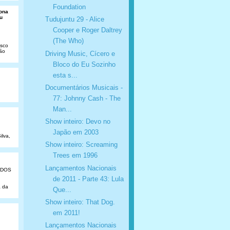
Foundation
Dona
u
Tudujuntu 29 - Alice
Cooper e Roger Daltrey
(The Who)
isco
São
Driving Music, Cícero e
Bloco do Eu Sozinho
esta s...
Documentários Musicais -
77: Johnny Cash - The
Man...
Show inteiro: Devo no
Japão em 2003
ilva,
Show inteiro: Screaming
Trees em 1996
Lançamentos Nacionais
ADOS
de 2011 - Parte 43: Lula
a da
Que...
Show inteiro: That Dog.
em 2011!
Lançamentos Nacionais