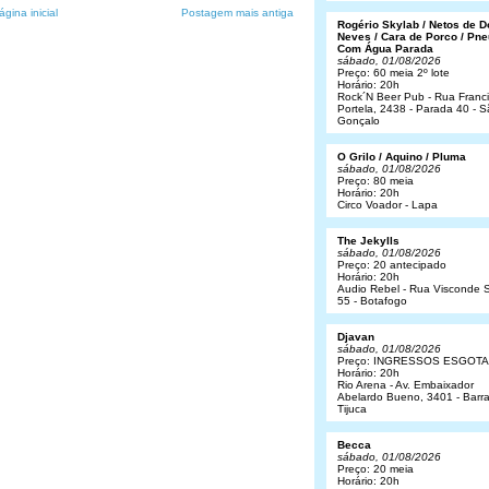
ágina inicial
Postagem mais antiga
Rogério Skylab / Netos de 
Neves / Cara de Porco / Pne
Com Água Parada
sábado, 01/08/2026
Preço: 60 meia 2º lote
Horário: 20h
Rock´N Beer Pub - Rua Franc
Portela, 2438 - Parada 40 - 
Gonçalo
O Grilo / Aquino / Pluma
sábado, 01/08/2026
Preço: 80 meia
Horário: 20h
Circo Voador - Lapa
The Jekylls
sábado, 01/08/2026
Preço: 20 antecipado
Horário: 20h
Audio Rebel - Rua Visconde S
55 - Botafogo
Djavan
sábado, 01/08/2026
Preço: INGRESSOS ESGOT
Horário: 20h
Rio Arena - Av. Embaixador
Abelardo Bueno, 3401 - Barr
Tijuca
Becca
sábado, 01/08/2026
Preço: 20 meia
Horário: 20h