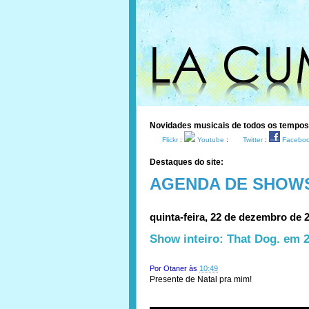
Novidades musicais de todos os tempo
Flickr
:
Youtube
:
Twitter
:
Facebo
Destaques do site:
AGENDA DE SHOW
quinta-feira, 22 de dezembro de 
Show inteiro: That Dog. em 2
Por
Otaner
às
10:49
Presente de Natal pra mim!