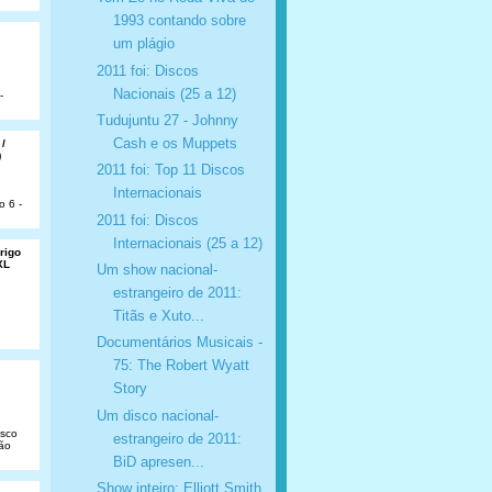
1993 contando sobre
um plágio
2011 foi: Discos
Nacionais (25 a 12)
-
Tudujuntu 27 - Johnny
Cash e os Muppets
 /
)
2011 foi: Top 11 Discos
Internacionais
o 6 -
2011 foi: Discos
Internacionais (25 a 12)
rigo
XL
Um show nacional-
estrangeiro de 2011:
Titãs e Xuto...
Documentários Musicais -
75: The Robert Wyatt
Story
Um disco nacional-
isco
estrangeiro de 2011:
São
BiD apresen...
Show inteiro: Elliott Smith