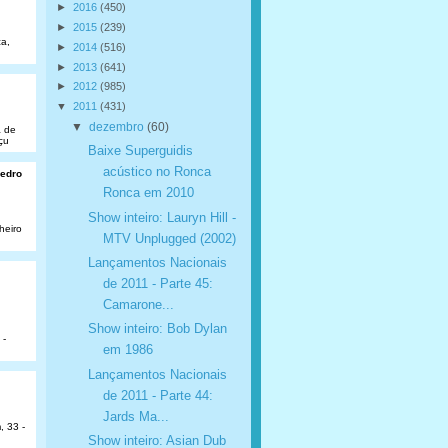
►
2016
(450)
►
2015
(239)
a,
►
2014
(516)
►
2013
(641)
►
2012
(985)
▼
2011
(431)
▼
dezembro
(60)
a de
çu
Baixe Superguidis
acústico no Ronca
Pedro
Ronca em 2010
Show inteiro: Lauryn Hill -
heiro
MTV Unplugged (2002)
Lançamentos Nacionais
de 2011 - Parte 45:
Camarone...
Show inteiro: Bob Dylan
 -
em 1986
Lançamentos Nacionais
de 2011 - Parte 44:
Jards Ma...
, 33 -
Show inteiro: Asian Dub