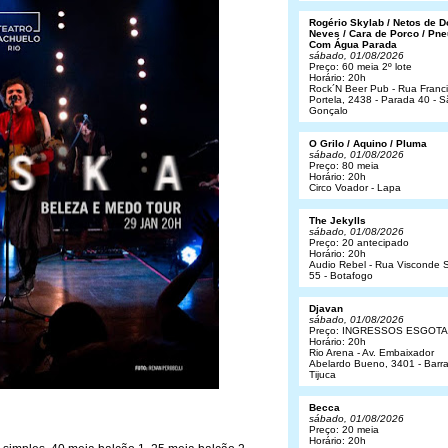
Rogério Skylab / Netos de 
Neves / Cara de Porco / Pne
Com Água Parada
sábado, 01/08/2026
Preço: 60 meia 2º lote
Horário: 20h
Rock´N Beer Pub - Rua Franc
Portela, 2438 - Parada 40 - 
Gonçalo
O Grilo / Aquino / Pluma
sábado, 01/08/2026
Preço: 80 meia
Horário: 20h
Circo Voador - Lapa
The Jekylls
sábado, 01/08/2026
Preço: 20 antecipado
Horário: 20h
Audio Rebel - Rua Visconde S
55 - Botafogo
Djavan
sábado, 01/08/2026
Preço: INGRESSOS ESGOT
Horário: 20h
Rio Arena - Av. Embaixador
Abelardo Bueno, 3401 - Barr
Tijuca
Becca
sábado, 01/08/2026
Preço: 20 meia
Horário: 20h