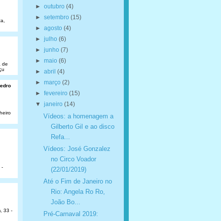
►
outubro
(4)
►
setembro
(15)
a,
►
agosto
(4)
►
julho
(6)
►
junho
(7)
►
maio
(6)
a de
çu
►
abril
(4)
►
março
(2)
Pedro
►
fevereiro
(15)
▼
janeiro
(14)
heiro
Vídeos: a homenagem a
Gilberto Gil e ao disco
Refa...
Vídeos: José Gonzalez
no Circo Voador
 -
(22/01/2019)
Até o Fim de Janeiro no
Rio: Angela Ro Ro,
João Bo...
, 33 -
Pré-Carnaval 2019: