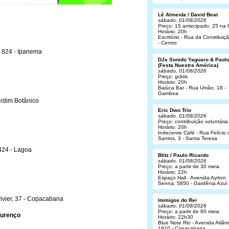
Lê Almeida / David Beat
sábado, 01/08/2026
Preço: 15 antecipado, 25 na 
Horário: 20h
Escritório - Rua da Constituiç
- Centro
, 824 - Ipanema
DJs Sonido Yaguaro & Paol
(Festa Nuestra América)
sábado, 01/08/2026
Preço: grátis
Horário: 20h
Baiúca Bar - Rua União, 18 -
Gamboa
ardim Botânico
Eric Dwo Trio
sábado, 01/08/2026
Preço: contribuição voluntária
Horário: 20h
Indecente Café - Rua Felício 
Santos, 3 - Santa Teresa
1424 - Lagoa
Blitz / Paulo Ricardo
sábado, 01/08/2026
Preço: a partir de 30 meia
Horário: 22h
Espaço Hall - Avenida Ayrton
Senna, 5850 - Gardênia Azul
vivier, 37 - Copacabana
Inimigos do Rei
sábado, 01/08/2026
Preço: a partir de 60 meia
ourenço
Horário: 22h30
Blue Note Rio - Avenida Atlânt
1910 - Copacabana