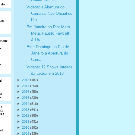
a
rido
Vídeos: a Abertura do
Carnaval Não Oficial do
Rio ...
lote
Em Janeiro no Rio: Metá
 -
Metá, Fausto Fawcett
& Os ...
nrique
Este Domingo no Rio de
,
Janeiro a Abertura do
Carna...
a
Vídeos: 12 Shows Inteiros
dx Letrux em 2018
►
2018
(187)
z)
►
2017
(250)
►
2016
(450)
da
n
►
2015
(239)
►
2014
(516)
 /
►
2013
(641)
t /
s /
►
2012
(985)
►
2011
(431)
►
2010
(392)
rá,
►
2009
(339)