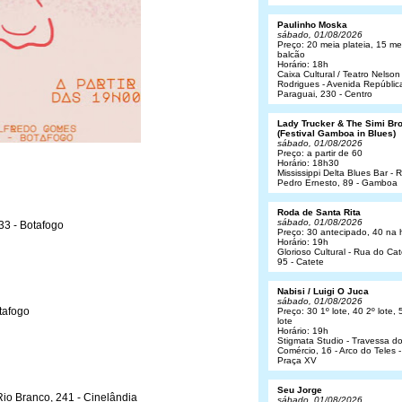
Paulinho Moska
sábado, 01/08/2026
Preço: 20 meia plateia, 15 me
balcão
Horário: 18h
Caixa Cultural / Teatro Nelson
Rodrigues - Avenida Repúblic
Paraguai, 230 - Centro
Lady Trucker & The Simi Br
(Festival Gamboa in Blues)
sábado, 01/08/2026
Preço: a partir de 60
Horário: 18h30
Mississippi Delta Blues Bar - 
Pedro Ernesto, 89 - Gamboa
Roda de Santa Rita
sábado, 01/08/2026
33 - Botafogo
Preço: 30 antecipado, 40 na 
Horário: 19h
Glorioso Cultural - Rua do Cat
95 - Catete
Nabisi / Luigi O Juca
sábado, 01/08/2026
tafogo
Preço: 30 1º lote, 40 2º lote, 
lote
Horário: 19h
Stigmata Studio - Travessa d
Comércio, 16 - Arco do Teles -
Praça XV
Seu Jorge
Rio Branco, 241 - Cinelândia
sábado, 01/08/2026