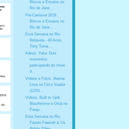
Blocos e Ensaios no
Dona
Rio de Jane...
u
Pré-Carnaval 2019:
Blocos e Ensaios no
isco
Rio de Jane...
São
Esta Semana no Rio:
Refavela - 40 Anos,
Tony Torna...
Adeus, Yuka. Dois
momentos:
participando do show
d...
ilva,
Vídeos e Fotos: Marina
Lima no Circo Voador
(12/01...
ADOS
Vídeos: Built to Spill,
Blastfemme e Oruã no
a da
Parqu...
Esta Semana no Rio:
Fausto Fawcett & Os
Robôs Efêm...