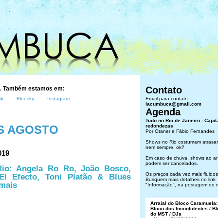
Contato
s. Também estamos em:
ok
:
Bluesky
:
Instagram
Email para contato:
lacumbuca@gmail.com
Agenda
Tudo no Rio de Janeiro - Capit
S AGOSTO
redondezas
Por Otaner e Fábio Fernandes
Shows no Rio costumam atrasar
nem sempre, ok?
019
Em caso de chuva, shows ao ar 
podem ser cancelados.
Rio: Angela Ro Ro, João Bosco,
Os preços cada vez mais fluidos.
l Efecto, Toni Platão & Blues
Busquem mais detalhes no link
 mais
"Informação", na postagem do 
Arraial do Bloco Caramuela:
Bloco dos Inconfidentes / B
do MST / DJs