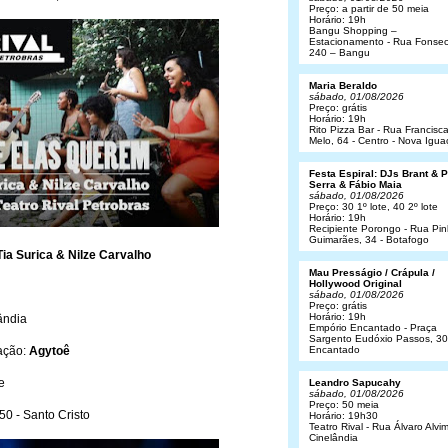
Preço: a partir de 50 meia
Horário: 19h
Bangu Shopping –
Estacionamento - Rua Fonsec
240 – Bangu
Maria Beraldo
sábado, 01/08/2026
Preço: grátis
Horário: 19h
Rito Pizza Bar - Rua Francisc
Melo, 64 - Centro - Nova Igua
Festa Espiral: DJs Brant & 
Serra & Fábio Maia
sábado, 01/08/2026
Preço: 30 1º lote, 40 2º lote
Horário: 19h
Recipiente Porongo - Rua Pin
Guimarães, 34 - Botafogo
Tia Surica & Nilze Carvalho
Mau Presságio / Crápula /
Hollywood Original
sábado, 01/08/2026
Preço: grátis
Horário: 19h
lândia
Empório Encantado - Praça
Sargento Eudóxio Passos, 30
pação:
Agytoê
Encantado
e
Leandro Sapucahy
sábado, 01/08/2026
Preço: 50 meia
50 - Santo Cristo
Horário: 19h30
Teatro Rival - Rua Álvaro Alvim
Cinelândia