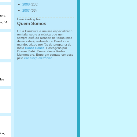
►
2008
(253)
►
2007
(38)
hora
Error loading feed.
ão, 64
Quem Somos
O La Cumbuca é um site especializado
em falar sobre a música que nem
o
sempre está ao alcance de todos (mas
devia estar) produzida no Brasil e no
mundo, criado por fãs do programa de
rádio
Ronca Ronca
. Postagens por
Otaner, Fábio Fernandes e Pedro
Montenegro. Entre em contato conosco
pelo
endereço eletrônico
.
dos
ica,