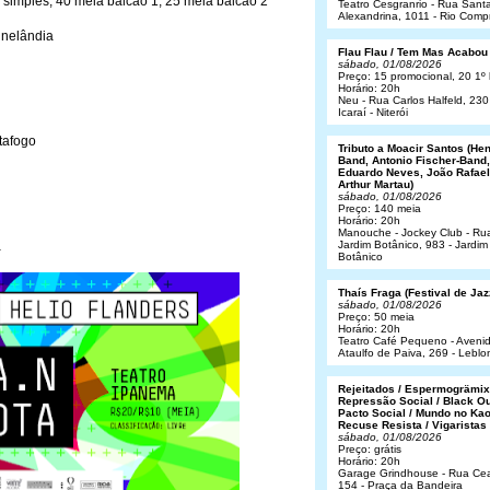
a simples, 40 meia balcão 1, 25 meia balcão 2
Teatro Cesgranrio - Rua Sant
Alexandrina, 1011 - Rio Comp
inelândia
Flau Flau / Tem Mas Acabou
sábado, 01/08/2026
Preço: 15 promocional, 20 1º 
Horário: 20h
Neu - Rua Carlos Halfeld, 230
Icaraí - Niterói
tafogo
Tributo a Moacir Santos (He
Band, Antonio Fischer-Band,
Eduardo Neves, João Rafael
Arthur Martau)
sábado, 01/08/2026
Preço: 140 meia
Horário: 20h
Manouche - Jockey Club - Ru
a
Jardim Botânico, 983 - Jardim
Botânico
Thaís Fraga (Festival de Jaz
sábado, 01/08/2026
Preço: 50 meia
Horário: 20h
Teatro Café Pequeno - Aveni
Ataulfo de Paiva, 269 - Leblo
Rejeitados / Espermogrämix
Repressão Social / Black Ou
Pacto Social / Mundo no Kao
Recuse Resista / Vigaristas
sábado, 01/08/2026
Preço: grátis
Horário: 20h
Garage Grindhouse - Rua Cea
154 - Praça da Bandeira