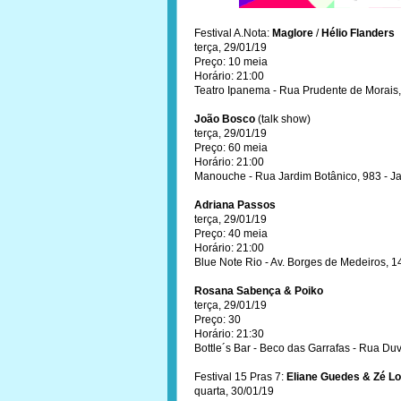
Festival A.Nota:
Maglore
/
Hélio Flanders
terça, 29/01/19
Preço: 10 meia
Horário: 21:00
Teatro Ipanema - Rua Prudente de Morais
João Bosco
(talk show)
terça, 29/01/19
Preço: 60 meia
Horário: 21:00
Manouche - Rua Jardim Botânico, 983 - J
Adriana Passos
terça, 29/01/19
Preço: 40 meia
Horário: 21:00
Blue Note Rio - Av. Borges de Medeiros, 
Rosana Sabença & Poiko
terça, 29/01/19
Preço: 30
Horário: 21:30
Bottle´s Bar - Beco das Garrafas - Rua Du
Festival 15 Pras 7:
Eliane Guedes & Zé L
quarta, 30/01/19