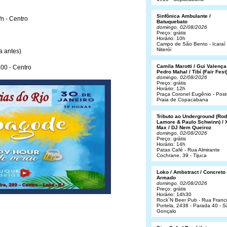
Sinfônica Ambulante /
n - Centro
Batuquebato
domingo, 02/08/2026
Preço: grátis
Horário: 10h
Campo de São Bento - Icaraí 
Niterói
a antes)
Camila Marotti / Gui Valença
00 - Centro
Pedro Mahal / Tibí (Fair Fest
domingo, 02/08/2026
Preço: grátis
Horário: 12h
Praça Coronel Eugênio - Post
Praia de Copacabana
Tributo ao Underground (Rod
Lamore & Paulo Schwinn) / 
Max / DJ Nem Queiroz
domingo, 02/08/2026
Preço: grátis
Horário: 14h
Patas Café - Rua Almirante
Cochrane, 39 - Tijuca
Loko / Ambstract / Concreto
Armado
domingo, 02/08/2026
Preço: grátis
Horário: 14h30
Rock´N Beer Pub - Rua Franc
Portela, 2438 - Parada 40 - 
Gonçalo