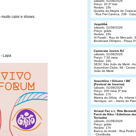
sábado, 01/08/2026
Preço: 20 2º lote
Horário: 15h
Quadra da Alegria de Copac
- Rua Frei Caneca, 239 - Cat
e muito calor e shows.
Jequitibá
sábado, 01/08/2026
Preço: grátis
Horário: 15h
Al Farabi - Rua do Mercado, 3
Boulevard Olímpico - Praça X
Camerata Jovem RJ
sábado, 01/08/2026
 - Lapa
Preço: 7,50 meia
Horário: 16h
SESC São João de Meriti - Av
Automóvel Clube, 66 - Centro
João de Meriti
Anavitória / Gilsons / BK´
(Festival de Inverno)
sábado, 01/08/2026
Preço: 200 meia 3º lote
Horário: 17h
Marina da Glória - Av. Infant
Henrique, s/n – Aterro do Fl
Arraial Faz o L: Rita Bennedit
Forró do Kiko / Edmilson do
Teclados
sábado, 01/08/2026
Preço: grátis
Horário: 17h
Banca do André - Rua Pedro
- Cinelândia