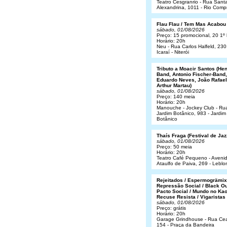
Teatro Cesgranrio - Rua Sant
Alexandrina, 1011 - Rio Comp
Flau Flau / Tem Mas Acabou
sábado, 01/08/2026
Preço: 15 promocional, 20 1º 
Horário: 20h
Neu - Rua Carlos Halfeld, 230
Icaraí - Niterói
Tributo a Moacir Santos (He
Band, Antonio Fischer-Band,
Eduardo Neves, João Rafael
Arthur Martau)
sábado, 01/08/2026
Preço: 140 meia
Horário: 20h
Manouche - Jockey Club - Ru
Jardim Botânico, 983 - Jardim
Botânico
Thaís Fraga (Festival de Jaz
sábado, 01/08/2026
Preço: 50 meia
Horário: 20h
Teatro Café Pequeno - Aveni
Ataulfo de Paiva, 269 - Leblo
Rejeitados / Espermogrämix
Repressão Social / Black Ou
Pacto Social / Mundo no Kao
Recuse Resista / Vigaristas
sábado, 01/08/2026
Preço: grátis
Horário: 20h
Garage Grindhouse - Rua Cea
154 - Praça da Bandeira