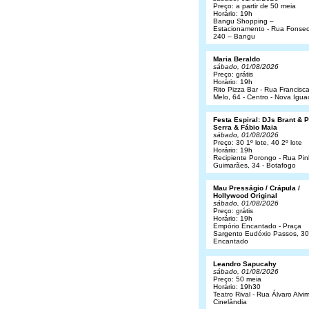
Preço: a partir de 50 meia
Horário: 19h
Bangu Shopping –
Estacionamento - Rua Fonsec
240 – Bangu
Maria Beraldo
sábado, 01/08/2026
Preço: grátis
Horário: 19h
Rito Pizza Bar - Rua Francisc
Melo, 64 - Centro - Nova Igua
Festa Espiral: DJs Brant & 
Serra & Fábio Maia
sábado, 01/08/2026
Preço: 30 1º lote, 40 2º lote
Horário: 19h
Recipiente Porongo - Rua Pin
Guimarães, 34 - Botafogo
Mau Presságio / Crápula /
Hollywood Original
sábado, 01/08/2026
Preço: grátis
Horário: 19h
Empório Encantado - Praça
Sargento Eudóxio Passos, 30
Encantado
Leandro Sapucahy
sábado, 01/08/2026
Preço: 50 meia
Horário: 19h30
Teatro Rival - Rua Álvaro Alvim
Cinelândia