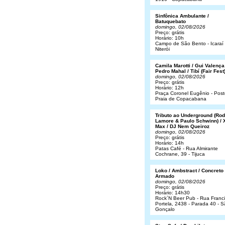
Sinfônica Ambulante /
Batuquebato
domingo, 02/08/2026
Preço: grátis
Horário: 10h
Campo de São Bento - Icaraí 
Niterói
Camila Marotti / Gui Valença
Pedro Mahal / Tibí (Fair Fest
domingo, 02/08/2026
Preço: grátis
Horário: 12h
Praça Coronel Eugênio - Post
Praia de Copacabana
Tributo ao Underground (Rod
Lamore & Paulo Schwinn) / 
Max / DJ Nem Queiroz
domingo, 02/08/2026
Preço: grátis
Horário: 14h
Patas Café - Rua Almirante
Cochrane, 39 - Tijuca
Loko / Ambstract / Concreto
Armado
domingo, 02/08/2026
Preço: grátis
Horário: 14h30
Rock´N Beer Pub - Rua Franc
Portela, 2438 - Parada 40 - 
Gonçalo