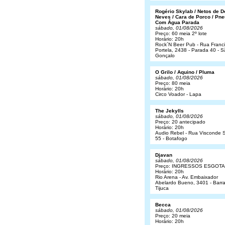
Rogério Skylab / Netos de 
Neves / Cara de Porco / Pne
Com Água Parada
sábado, 01/08/2026
Preço: 60 meia 2º lote
Horário: 20h
Rock´N Beer Pub - Rua Franc
Portela, 2438 - Parada 40 - 
Gonçalo
O Grilo / Aquino / Pluma
sábado, 01/08/2026
Preço: 80 meia
Horário: 20h
Circo Voador - Lapa
The Jekylls
sábado, 01/08/2026
Preço: 20 antecipado
Horário: 20h
Audio Rebel - Rua Visconde S
55 - Botafogo
Djavan
sábado, 01/08/2026
Preço: INGRESSOS ESGOT
Horário: 20h
Rio Arena - Av. Embaixador
Abelardo Bueno, 3401 - Barr
Tijuca
Becca
sábado, 01/08/2026
Preço: 20 meia
Horário: 20h