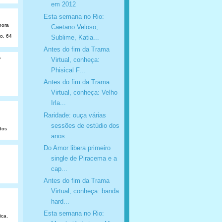
em 2012
Esta semana no Rio:
hora
Caetano Veloso,
ão, 64
Sublime, Katia...
Antes do fim da Trama
o
Virtual, conheça:
Phisical F...
Antes do fim da Trama
Virtual, conheça: Velho
Irla...
Raridade: ouça várias
sessões de estúdio dos
dos
anos ...
Do Amor libera primeiro
single de Piracema e a
cap...
Antes do fim da Trama
Virtual, conheça: banda
hard...
Esta semana no Rio:
ica,