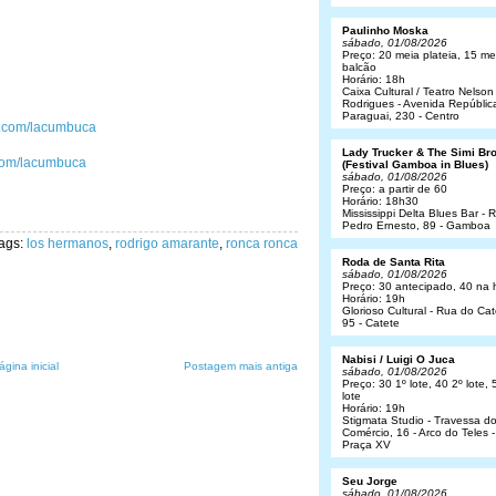
Paulinho Moska
sábado, 01/08/2026
Preço: 20 meia plateia, 15 me
balcão
Horário: 18h
Caixa Cultural / Teatro Nelson
Rodrigues - Avenida Repúblic
Paraguai, 230 - Centro
ok.com/lacumbuca
Lady Trucker & The Simi Br
r.com/lacumbuca
(Festival Gamboa in Blues)
sábado, 01/08/2026
Preço: a partir de 60
Horário: 18h30
Mississippi Delta Blues Bar - 
Pedro Ernesto, 89 - Gamboa
ags:
los hermanos
,
rodrigo amarante
,
ronca ronca
Roda de Santa Rita
sábado, 01/08/2026
Preço: 30 antecipado, 40 na 
Horário: 19h
Glorioso Cultural - Rua do Cat
95 - Catete
Nabisi / Luigi O Juca
ágina inicial
Postagem mais antiga
sábado, 01/08/2026
Preço: 30 1º lote, 40 2º lote, 
lote
Horário: 19h
Stigmata Studio - Travessa d
Comércio, 16 - Arco do Teles -
Praça XV
Seu Jorge
sábado, 01/08/2026