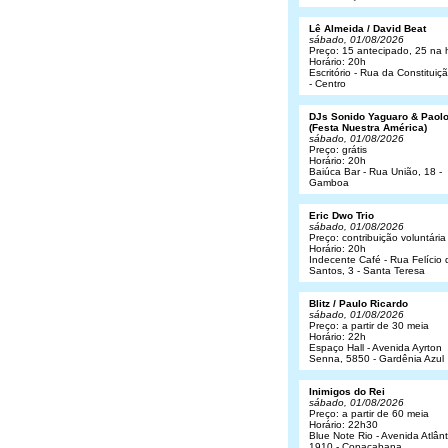
Lê Almeida / David Beat
sábado, 01/08/2026
Preço: 15 antecipado, 25 na 
Horário: 20h
Escritório - Rua da Constituiç
- Centro
DJs Sonido Yaguaro & Paol
(Festa Nuestra América)
sábado, 01/08/2026
Preço: grátis
Horário: 20h
Baiúca Bar - Rua União, 18 -
Gamboa
Eric Dwo Trio
sábado, 01/08/2026
Preço: contribuição voluntária
Horário: 20h
Indecente Café - Rua Felício 
Santos, 3 - Santa Teresa
Blitz / Paulo Ricardo
sábado, 01/08/2026
Preço: a partir de 30 meia
Horário: 22h
Espaço Hall - Avenida Ayrton
Senna, 5850 - Gardênia Azul
Inimigos do Rei
sábado, 01/08/2026
Preço: a partir de 60 meia
Horário: 22h30
Blue Note Rio - Avenida Atlânt
1910 - Copacabana