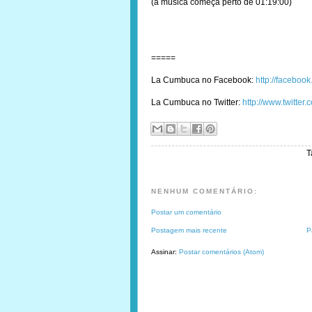
(a música começa perto de 01:19:00)
=====
La Cumbuca no Facebook:
http://facebo
La Cumbuca no Twitter:
http://www.twitte
T
NENHUM COMENTÁRIO:
Postar um comentário
Postagem mais recente
P
Assinar:
Postar comentários (Atom)