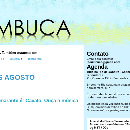
Contato
s. Também estamos em:
ok
:
Bluesky
:
Instagram
Email para contato:
lacumbuca@gmail.com
Agenda
Tudo no Rio de Janeiro - Capit
S AGOSTO
redondezas
Por Otaner e Fábio Fernandes
Shows no Rio costumam atrasar
nem sempre, ok?
Em caso de chuva, shows ao ar 
podem ser cancelados.
marante é: Cavalo. Ouça a música
Os preços cada vez mais fluidos.
Busquem mais detalhes no link
"Informação", na postagem do 
Arraial do Bloco Caramuela:
Bloco dos Inconfidentes / B
do MST / DJs