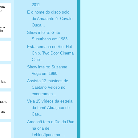
2011
Dona
u
E o nome do disco solo
do Amarante é: Cavalo.
Ouça...
isco
São
Show inteiro: Grito
Suburbano em 1983
Esta semana no Rio: Hot
Chip, Two Door Cinema
Club...
Show inteiro: Suzanne
Vega em 1990
Assista 12 músicas de
ilva,
Caetano Veloso no
encerramen...
Veja 15 vídeos da estreia
ADOS
da turnê Abraçaço de
a da
Cae...
Amanhã tem o Dia da Rua
na orla de
Leblon/Ipanema ...