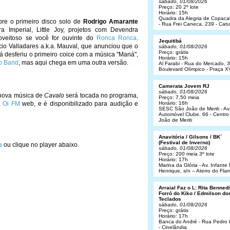
sábado, 01/08/2026
Preço: 20 2º lote
Horário: 15h
Quadra da Alegria de Copac
re o primeiro disco solo de
Rodrigo Amarante
- Rua Frei Caneca, 239 - Cat
 Imperial, Little Joy, projetos com Devendra
oveitoso se você for ouvinte do
Ronca Ronca
.
Jequitibá
o Valladares a.k.a. Mauval, que anunciou que o
sábado, 01/08/2026
Preço: grátis
 já desferiu o primeiro coice com a música "Maná",
Horário: 15h
op Band
, mas aqui chega em uma outra versão.
Al Farabi - Rua do Mercado, 3
Boulevard Olímpico - Praça X
Camerata Jovem RJ
sábado, 01/08/2026
nova música de
Cavalo
será tocada no programa,
Preço: 7,50 meia
a
Oi FM
web, e é disponibilizado para audição e
Horário: 16h
SESC São João de Meriti - Av
Automóvel Clube, 66 - Centro
João de Meriti
Anavitória / Gilsons / BK´
(Festival de Inverno)
a
ou clique no player abaixo.
sábado, 01/08/2026
Preço: 200 meia 3º lote
Horário: 17h
Marina da Glória - Av. Infant
Henrique, s/n – Aterro do Fl
Arraial Faz o L: Rita Bennedit
Forró do Kiko / Edmilson do
Teclados
sábado, 01/08/2026
Preço: grátis
Horário: 17h
Banca do André - Rua Pedro
- Cinelândia