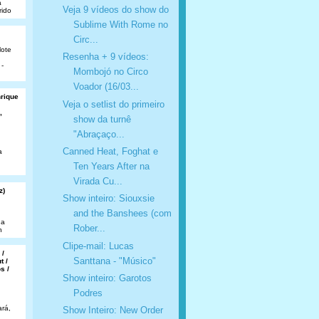
a
Veja 9 vídeos do show do
rido
Sublime With Rome no
Circ...
lote
Resenha + 9 vídeos:
 -
Mombojó no Circo
Voador (16/03...
nrique
Veja o setlist do primeiro
,
show da turnê
"Abraçaço...
Canned Heat, Foghat e
a
Ten Years After na
Virada Cu...
z)
Show inteiro: Siouxsie
and the Banshees (com
da
Rober...
n
Clipe-mail: Lucas
 /
Santtana - "Músico"
t /
s /
Show inteiro: Garotos
Podres
rá,
Show Inteiro: New Order