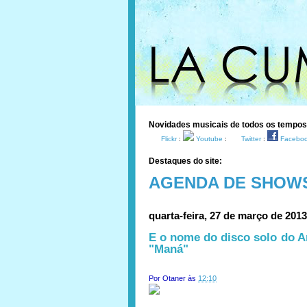
Novidades musicais de todos os tempo
Flickr
:
Youtube
:
Twitter
:
Facebo
Destaques do site:
AGENDA DE SHOW
quarta-feira, 27 de março de 2013
E o nome do disco solo do A
"Maná"
Por
Otaner
às
12:10