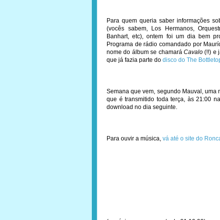
Para quem queria saber informações sob
(vocês sabem, Los Hermanos, Orquestra
Banhart, etc), ontem foi um dia bem pr
Programa de rádio comandado por Mauríci
nome do álbum se chamará
Cavalo
(!!) e
que já fazia parte do
disco do The Bottlet
Semana que vem, segundo Mauval, uma 
que é transmitido toda terça, às 21:00 n
download no dia seguinte.
Para ouvir a música,
vá até o site do Ronc