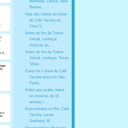
Mombojó, Letuce, Nina
Becker, ...
Veja oito vídeos do show
do Café Tacvba no
-
Circo V...
Antes do fim da Trama
 /
Virtual, conheça:
)
músicas qu...
Antes do fim da Trama
o 6 -
Virtual, conheça: Tecno
Show...
rigo
XL
Como foi o show do Café
Tacvba terça em São
Paulo;...
Antes que acabe, baixe
as músicas de 15
artistas I...
Esta semana no Rio: Café
isco
Tacvba, Lucas
São
Santtana, M...
Documentários Musicais: