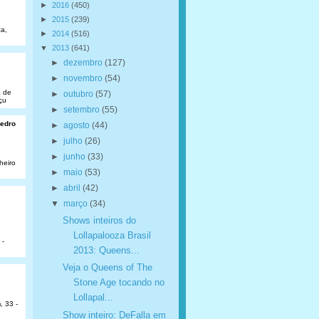
►
2016
(450)
►
2015
(239)
a,
►
2014
(516)
▼
2013
(641)
►
dezembro
(127)
►
novembro
(54)
a de
►
outubro
(57)
çu
►
setembro
(55)
Pedro
►
agosto
(44)
►
julho
(26)
►
junho
(33)
heiro
►
maio
(53)
►
abril
(42)
▼
março
(34)
Shows inteiros do
Lollapalooza Brasil
 -
2013: Queens...
Veja o Queens of The
Stone Age tocando no
Lollapal...
, 33 -
Show inteiro: DeFalla em