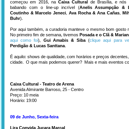
começou em 2016, na
Caixa Cultural
de Brasília, e nós
babando com o line-up incrível (
Anelis Assumpção & L
Coutinho & Marcelo Jeneci
,
Ava Rocha & Ana Cañas
,
Mi
Buhr
).
Por aqui também, a curadoria manteve o mesmo bom gosto n
No primeiro fim de semana, tivemos
Posada e o Clã & Maria
aqui como foi
),
Gui Amabis & Siba
(
clique aqui para ve
Perdigão & Lucas Santtana
.
É aquilo: shows de qualidade, com horários e preços decentes,
cidade. O que mais podemos querer? Mais e mais eventos c
Caixa Cultural - Teatro de Arena
Avenida Almirante Barroso, 25 - Centro
Preço: 10 meia
Horário: 19:00
09 de Junho, Sexta-feira
Lira Convida Juçara Marçal