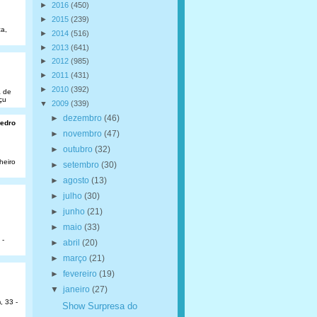
►
2016
(450)
►
2015
(239)
a,
►
2014
(516)
►
2013
(641)
►
2012
(985)
►
2011
(431)
►
2010
(392)
a de
çu
▼
2009
(339)
►
dezembro
(46)
Pedro
►
novembro
(47)
►
outubro
(32)
heiro
►
setembro
(30)
►
agosto
(13)
►
julho
(30)
►
junho
(21)
►
maio
(33)
 -
►
abril
(20)
►
março
(21)
►
fevereiro
(19)
▼
janeiro
(27)
, 33 -
Show Surpresa do