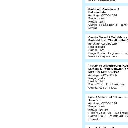
Sinfônica Ambulante /
Batuquebato
domingo, 02/08/2026
Preço: grátis
Horário: 10h
Campo de São Bento - Icaraí 
Niterói
Camila Marotti / Gui Valença
Pedro Mahal / Tibí (Fair Fest
domingo, 02/08/2026
Preço: grátis
Horário: 12h
Praça Coronel Eugênio - Post
Praia de Copacabana
Tributo ao Underground (Rod
Lamore & Paulo Schwinn) / 
Max / DJ Nem Queiroz
domingo, 02/08/2026
Preço: grátis
Horário: 14h
Patas Café - Rua Almirante
Cochrane, 39 - Tijuca
Loko / Ambstract / Concreto
Armado
domingo, 02/08/2026
Preço: grátis
Horário: 14h30
Rock´N Beer Pub - Rua Franc
Portela, 2438 - Parada 40 - 
Gonçalo