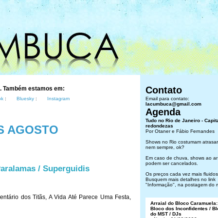
Contato
s. Também estamos em:
ok
:
Bluesky
:
Instagram
Email para contato:
lacumbuca@gmail.com
Agenda
Tudo no Rio de Janeiro - Capit
S AGOSTO
redondezas
Por Otaner e Fábio Fernandes
Shows no Rio costumam atrasar
nem sempre, ok?
Em caso de chuva, shows ao ar 
podem ser cancelados.
Paralamas / Superguidis
Os preços cada vez mais fluidos.
Busquem mais detalhes no link
"Informação", na postagem do 
entário dos Titãs, A Vida Até Parece Uma Festa,
Arraial do Bloco Caramuela:
Bloco dos Inconfidentes / B
do MST / DJs