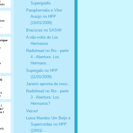
a
Superguidis
rido
Paraphernalia e Vitor
Araújo no HPP
lote
(16/01/2009)
 -
Brazucas no SXSW!
A não-volta do Los
nrique
Hermanos
,
Radiohead no Rio - parte
4 - Abertura: Los
Hermano...
a
Supergalo no HPP
(11/01/2009)
z)
Janeiro apronta de novo...
Radiohead no Rio - parte
da
n
3 - Abertura: Los
Hermanos?
 /
t /
Vazou!
s /
Luisa Mandou Um Beijo e
Supercordas no HPP
rá,
(10/01/...