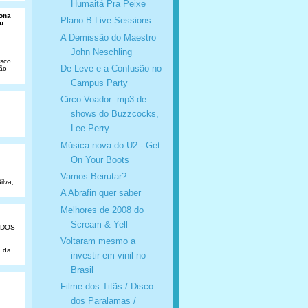
Humaitá Pra Peixe
Dona
Plano B Live Sessions
u
A Demissão do Maestro
John Neschling
isco
De Leve e a Confusão no
São
Campus Party
Circo Voador: mp3 de
shows do Buzzcocks,
Lee Perry...
Música nova do U2 - Get
On Your Boots
Vamos Beirutar?
ilva,
A Abrafin quer saber
Melhores de 2008 do
Scream & Yell
ADOS
Voltaram mesmo a
a da
investir em vinil no
Brasil
Filme dos Titãs / Disco
dos Paralamas /