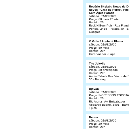
Rogério Skylab / Netos de 
Neves / Cara de Porco / Pne
Com Água Parada
sábado, 01/08/2026
Preço: 60 meia 2º lote
Horário: 20h
Rock´N Beer Pub - Rua Franc
Portela, 2438 - Parada 40 - 
Gonçalo
O Grilo / Aquino / Pluma
sábado, 01/08/2026
Preço: 80 meia
Horário: 20h
Circo Voador - Lapa
The Jekylls
sábado, 01/08/2026
Preço: 20 antecipado
Horário: 20h
Audio Rebel - Rua Visconde S
55 - Botafogo
Djavan
sábado, 01/08/2026
Preço: INGRESSOS ESGOT
Horário: 20h
Rio Arena - Av. Embaixador
Abelardo Bueno, 3401 - Barr
Tijuca
Becca
sábado, 01/08/2026
Preço: 20 meia
Horário: 20h