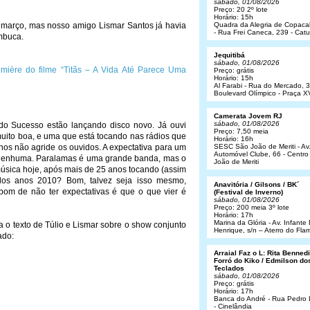
sábado, 01/08/2026
Preço: 20 2º lote
Horário: 15h
 março, mas nosso amigo Lismar Santos já havia
Quadra da Alegria de Copac
- Rua Frei Caneca, 239 - Cat
umbuca.
Jequitibá
sábado, 01/08/2026
mière do filme “Titãs – A Vida Até Parece Uma
Preço: grátis
Horário: 15h
Al Farabi - Rua do Mercado, 3
Boulevard Olímpico - Praça X
Camerata Jovem RJ
sábado, 01/08/2026
o Sucesso estão lançando disco novo. Já ouvi
Preço: 7,50 meia
ito boa, e uma que está tocando nas rádios que
Horário: 16h
os não agride os ouvidos. A expectativa para um
SESC São João de Meriti - Av
Automóvel Clube, 66 - Centro
Nenhuma. Paralamas é uma grande banda, mas o
João de Meriti
música hoje, após mais de 25 anos tocando (assim
 dos anos 2010? Bom, talvez seja isso mesmo,
Anavitória / Gilsons / BK´
bom de não ter expectativas é que o que vier é
(Festival de Inverno)
sábado, 01/08/2026
Preço: 200 meia 3º lote
Horário: 17h
Marina da Glória - Av. Infant
a o texto de Túlio e Lismar sobre o show conjunto
Henrique, s/n – Aterro do Fl
ado:
Arraial Faz o L: Rita Bennedit
Forró do Kiko / Edmilson do
Teclados
sábado, 01/08/2026
Preço: grátis
Horário: 17h
Banca do André - Rua Pedro
- Cinelândia