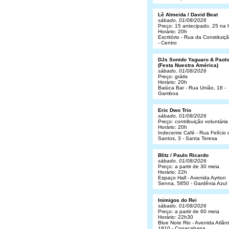
Lê Almeida / David Beat
sábado, 01/08/2026
Preço: 15 antecipado, 25 na 
Horário: 20h
Escritório - Rua da Constituiç
- Centro
DJs Sonido Yaguaro & Paol
(Festa Nuestra América)
sábado, 01/08/2026
Preço: grátis
Horário: 20h
Baiúca Bar - Rua União, 18 -
Gamboa
Eric Dwo Trio
sábado, 01/08/2026
Preço: contribuição voluntária
Horário: 20h
Indecente Café - Rua Felício 
Santos, 3 - Santa Teresa
Blitz / Paulo Ricardo
sábado, 01/08/2026
Preço: a partir de 30 meia
Horário: 22h
Espaço Hall - Avenida Ayrton
Senna, 5850 - Gardênia Azul
Inimigos do Rei
sábado, 01/08/2026
Preço: a partir de 60 meia
Horário: 22h30
Blue Note Rio - Avenida Atlânt
1910 - Copacabana