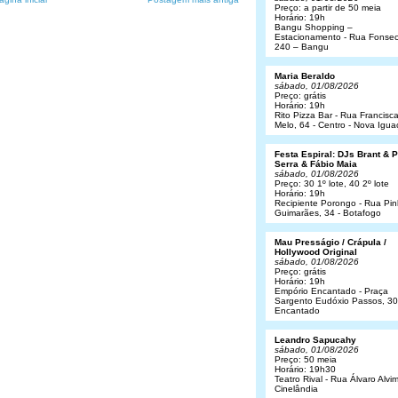
Preço: a partir de 50 meia
Horário: 19h
Bangu Shopping –
Estacionamento - Rua Fonsec
240 – Bangu
Maria Beraldo
sábado, 01/08/2026
Preço: grátis
Horário: 19h
Rito Pizza Bar - Rua Francisc
Melo, 64 - Centro - Nova Igua
Festa Espiral: DJs Brant & 
Serra & Fábio Maia
sábado, 01/08/2026
Preço: 30 1º lote, 40 2º lote
Horário: 19h
Recipiente Porongo - Rua Pin
Guimarães, 34 - Botafogo
Mau Presságio / Crápula /
Hollywood Original
sábado, 01/08/2026
Preço: grátis
Horário: 19h
Empório Encantado - Praça
Sargento Eudóxio Passos, 30
Encantado
Leandro Sapucahy
sábado, 01/08/2026
Preço: 50 meia
Horário: 19h30
Teatro Rival - Rua Álvaro Alvim
Cinelândia