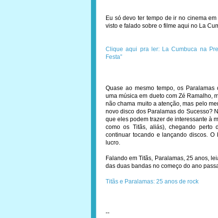
Eu só devo ter tempo de ir no cinema em
visto e falado sobre o filme aqui no La C
Clique aqui pra ler: La Cumbuca na Pre
Festa”
Quase ao mesmo tempo, os Paralamas d
uma música em dueto com Zé Ramalho, mu
não chama muito a atenção, mas pelo men
novo disco dos Paralamas do Sucesso? 
que eles podem trazer de interessante à 
como os Titãs, aliás), chegando perto
continuar tocando e lançando discos. O 
lucro.
Falando em Titãs, Paralamas, 25 anos, lei
das duas bandas no começo do ano pass
Titãs e Paralamas: 25 anos de rock
--