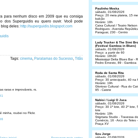
Paulinho Moska
sábado, 01/08/2026
Preço: 20 meia plateia, 15 me
iva para nenhum disco em 2009 que eu consiga
balcão
co dos Superguidis eu quero ouvir. Você pode
Horário: 18h
Caixa Cultural / Teatro Nelson
 blog deles:
http://superguidis.blogspot.com
Rodrigues - Avenida Repúblic
Paraguai, 230 - Centro
Lady Trucker & The Simi Br
(Festival Gamboa in Blues)
sábado, 01/08/2026
Preço: a partir de 60
Horário: 18h30
Tags:
cinema
,
Paralamas do Sucesso
,
Titãs
Mississippi Delta Blues Bar - 
Pedro Ernesto, 89 - Gamboa
Roda de Santa Rita
sábado, 01/08/2026
Preço: 30 antecipado, 40 na 
Horário: 19h
Glorioso Cultural - Rua do Cat
s raras e improváveis, rs.
95 - Catete
31
Nabisi / Luigi O Juca
sábado, 01/08/2026
Preço: 30 1º lote, 40 2º lote, 
lote
é minha, roubei no Flickr.
Horário: 19h
Stigmata Studio - Travessa d
36
Comércio, 16 - Arco do Teles -
Praça XV
Seu Jorge
sábado, 01/08/2026
ágina inicial
Postagem mais antiga