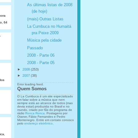
As últimas listas de 2008
(de hoje)
hora
(mais) Outras Listas
ão, 64
La Cumbuca no Humaitá
pra Peixe 2009
o
Música pela cidade
Passado
2008 - Parte 06
2008 - Parte 05
►
2008
(253)
►
2007
(38)
dos
Error loading feed.
Quem Somos
O La Cumbuca é um site especializado
em falar sobre a música que nem
sempre está ao alcance de todos (mas
devia estar) produzida no Brasil e no
mundo, criado por fãs do programa de
rádio
Ronca Ronca
. Postagens por
Otaner, Fábio Fernandes e Pedro
Montenegro. Entre em contato conosco
pelo
endereço eletrônico
.
ica,