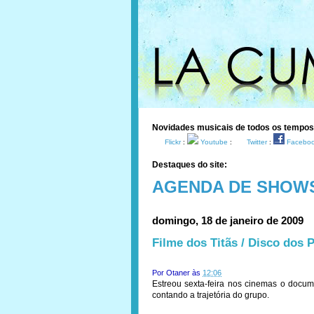
Novidades musicais de todos os tempo
Flickr
:
Youtube
:
Twitter
:
Facebo
Destaques do site:
AGENDA DE SHOW
domingo, 18 de janeiro de 2009
Filme dos Titãs / Disco dos 
Por
Otaner
às
12:06
Estreou sexta-feira nos cinemas o docum
contando a trajetória do grupo.