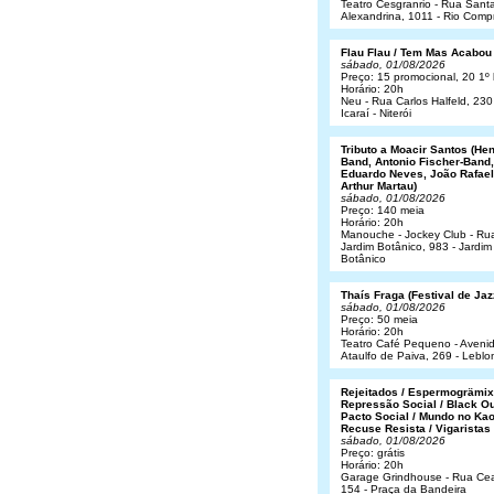
Teatro Cesgranrio - Rua Sant
Alexandrina, 1011 - Rio Comp
Flau Flau / Tem Mas Acabou
sábado, 01/08/2026
Preço: 15 promocional, 20 1º 
Horário: 20h
Neu - Rua Carlos Halfeld, 230
Icaraí - Niterói
Tributo a Moacir Santos (He
Band, Antonio Fischer-Band,
Eduardo Neves, João Rafael
Arthur Martau)
sábado, 01/08/2026
Preço: 140 meia
Horário: 20h
Manouche - Jockey Club - Ru
Jardim Botânico, 983 - Jardim
Botânico
Thaís Fraga (Festival de Jaz
sábado, 01/08/2026
Preço: 50 meia
Horário: 20h
Teatro Café Pequeno - Aveni
Ataulfo de Paiva, 269 - Leblo
Rejeitados / Espermogrämix
Repressão Social / Black Ou
Pacto Social / Mundo no Kao
Recuse Resista / Vigaristas
sábado, 01/08/2026
Preço: grátis
Horário: 20h
Garage Grindhouse - Rua Cea
154 - Praça da Bandeira