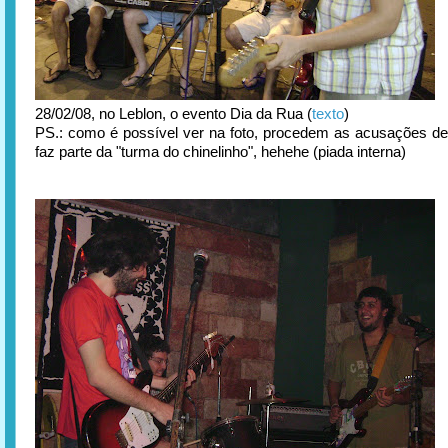
28/02/08, no Leblon, o evento Dia da Rua (
texto
)
PS.: como é possível ver na foto, procedem as acusações d
faz parte da "turma do chinelinho", hehehe (piada interna)