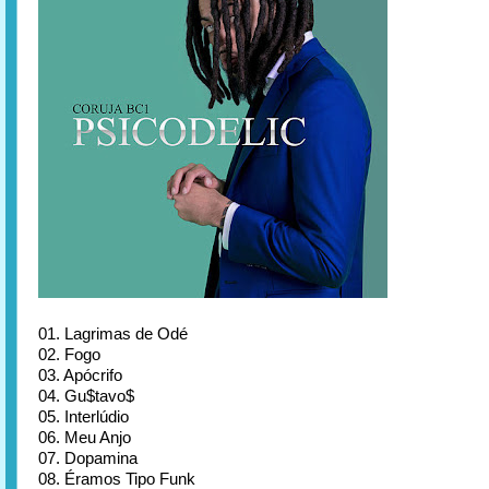
01. Lagrimas de Odé
02. Fogo
03. Apócrifo
04. Gu$tavo$
05. Interlúdio
06. Meu Anjo
07. Dopamina
08. Éramos Tipo Funk