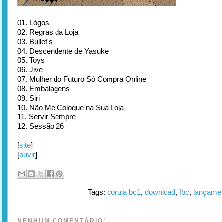
01. Lógos
02. Regras da Loja
03. Bullet's
04. Descendente de Yasuke
05. Toys
06. Jive
07. Mulher do Futuro Só Compra Online
08. Embalagens
09. Siri
10. Não Me Coloque na Sua Loja
11. Servir Sempre
12. Sessão 26
[
site
]
[
ouvir
]
Tags:
coruja bc1
,
download
,
fbc
,
lançame
NENHUM COMENTÁRIO: