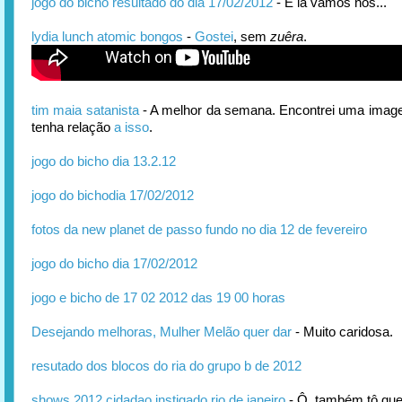
jogo do bicho resultado do dia 17/02/2012
- E lá vamos nós...
lydia lunch atomic bongos
-
Gostei
, sem
zuêra
.
tim maia satanista
- A melhor da semana. Encontrei uma imag
tenha relação
a isso
.
jogo do bicho dia 13.2.12
jogo do bichodia 17/02/2012
fotos da new planet de passo fundo no dia 12 de fevereiro
jogo do bicho dia 17/02/2012
jogo e bicho de 17 02 2012 das 19 00 horas
Desejando melhoras, Mulher Melão quer dar
- Muito caridosa.
resutado dos blocos do ria do grupo b de 2012
shows 2012 cidadao instigado rio de janeiro
- Ô, também tô que