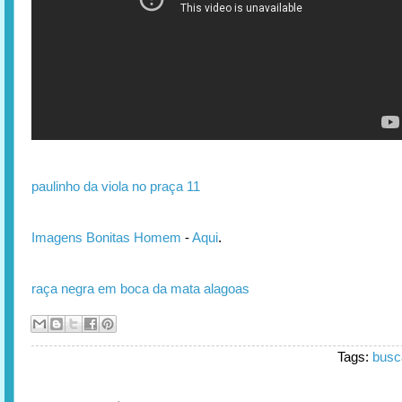
paulinho da viola no praça 11
Imagens Bonitas Homem
-
Aqui
.
raça negra em boca da mata alagoas
Tags:
busc