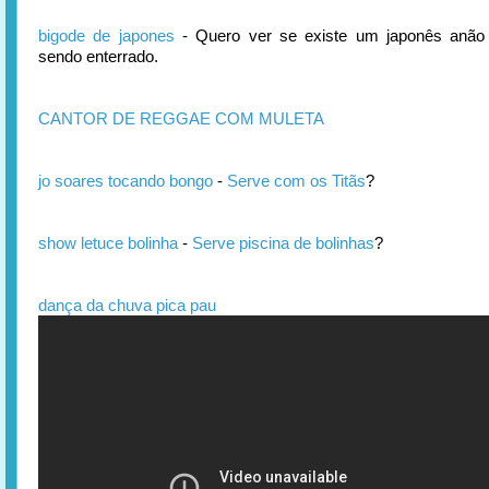
bigode de japones
- Quero ver se existe um japonês anão
sendo enterrado.
CANTOR DE REGGAE COM MULETA
jo soares tocando bongo
-
Serve com os Titãs
?
show letuce bolinha
-
Serve piscina de bolinhas
?
dança da chuva pica pau