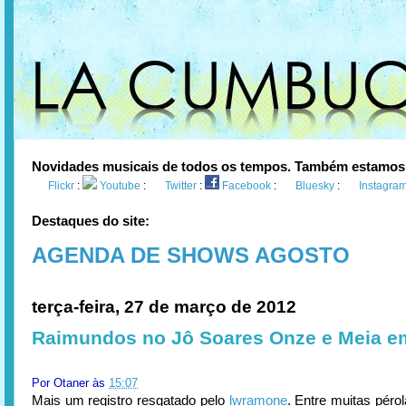
Novidades musicais de todos os tempos. Também estamos
Flickr
:
Youtube
:
Twitter
:
Facebook
:
Bluesky
:
Instagra
Destaques do site:
AGENDA DE SHOWS AGOSTO
terça-feira, 27 de março de 2012
Raimundos no Jô Soares Onze e Meia e
Por
Otaner
às
15:07
Mais um registro resgatado pelo
lwramone
. Entre muitas péro