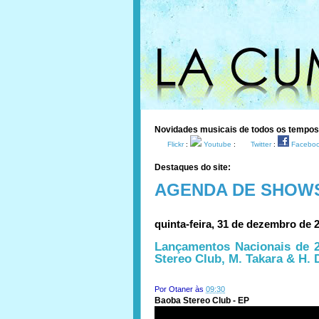
Novidades musicais de todos os tempo
Flickr
:
Youtube
:
Twitter
:
Facebo
Destaques do site:
AGENDA DE SHOW
quinta-feira, 31 de dezembro de 
Lançamentos Nacionais de 2
Stereo Club, M. Takara & H. 
Por
Otaner
às
09:30
Baoba Stereo Club - EP