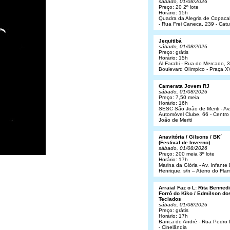
sábado, 01/08/2026
Preço: 20 2º lote
Horário: 15h
Quadra da Alegria de Copac
- Rua Frei Caneca, 239 - Cat
Jequitibá
sábado, 01/08/2026
Preço: grátis
Horário: 15h
Al Farabi - Rua do Mercado, 3
Boulevard Olímpico - Praça X
Camerata Jovem RJ
sábado, 01/08/2026
Preço: 7,50 meia
Horário: 16h
SESC São João de Meriti - Av
Automóvel Clube, 66 - Centro
João de Meriti
Anavitória / Gilsons / BK´
(Festival de Inverno)
sábado, 01/08/2026
Preço: 200 meia 3º lote
Horário: 17h
Marina da Glória - Av. Infant
Henrique, s/n – Aterro do Fl
Arraial Faz o L: Rita Bennedit
Forró do Kiko / Edmilson do
Teclados
sábado, 01/08/2026
Preço: grátis
Horário: 17h
Banca do André - Rua Pedro
- Cinelândia