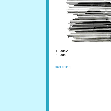
01. Lado A
02. Lado B
[
ouvir online
]