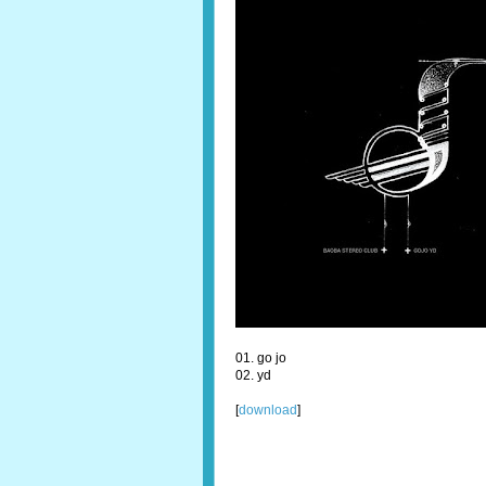
01. go jo
02. yd
[
download
]