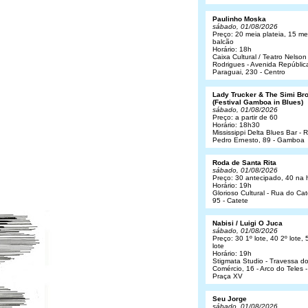
Paulinho Moska
sábado, 01/08/2026
Preço: 20 meia plateia, 15 me
balcão
Horário: 18h
Caixa Cultural / Teatro Nelson
Rodrigues - Avenida Repúblic
Paraguai, 230 - Centro
Lady Trucker & The Simi Br
(Festival Gamboa in Blues)
sábado, 01/08/2026
Preço: a partir de 60
Horário: 18h30
Mississippi Delta Blues Bar - 
Pedro Ernesto, 89 - Gamboa
Roda de Santa Rita
sábado, 01/08/2026
Preço: 30 antecipado, 40 na 
Horário: 19h
Glorioso Cultural - Rua do Cat
95 - Catete
Nabisi / Luigi O Juca
sábado, 01/08/2026
Preço: 30 1º lote, 40 2º lote, 
lote
Horário: 19h
Stigmata Studio - Travessa d
Comércio, 16 - Arco do Teles -
Praça XV
Seu Jorge
sábado, 01/08/2026