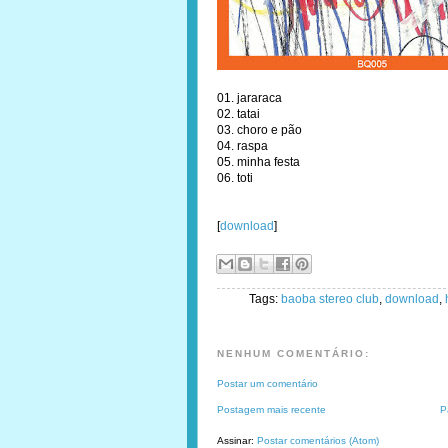
01. jararaca
02. tatai
03. choro e pão
04. raspa
05. minha festa
06. toti
[
download
]
Tags:
baoba stereo club
,
download
,
NENHUM COMENTÁRIO:
Postar um comentário
Postagem mais recente
P
Assinar:
Postar comentários (Atom)