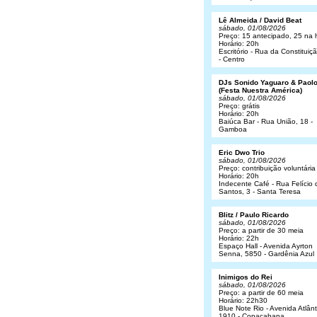
Lê Almeida / David Beat
sábado, 01/08/2026
Preço: 15 antecipado, 25 na 
Horário: 20h
Escritório - Rua da Constituiç
- Centro
DJs Sonido Yaguaro & Paol
(Festa Nuestra América)
sábado, 01/08/2026
Preço: grátis
Horário: 20h
Baiúca Bar - Rua União, 18 -
Gamboa
Eric Dwo Trio
sábado, 01/08/2026
Preço: contribuição voluntária
Horário: 20h
Indecente Café - Rua Felício 
Santos, 3 - Santa Teresa
Blitz / Paulo Ricardo
sábado, 01/08/2026
Preço: a partir de 30 meia
Horário: 22h
Espaço Hall - Avenida Ayrton
Senna, 5850 - Gardênia Azul
Inimigos do Rei
sábado, 01/08/2026
Preço: a partir de 60 meia
Horário: 22h30
Blue Note Rio - Avenida Atlânt
1910 - Copacabana