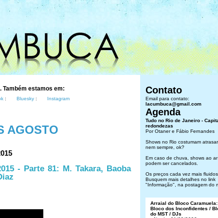
Contato
s. Também estamos em:
ok
:
Bluesky
:
Instagram
Email para contato:
lacumbuca@gmail.com
Agenda
Tudo no Rio de Janeiro - Capit
S AGOSTO
redondezas
Por Otaner e Fábio Fernandes
Shows no Rio costumam atrasar
nem sempre, ok?
2015
Em caso de chuva, shows ao ar 
podem ser cancelados.
015 - Parte 81: M. Takara, Baoba
Os preços cada vez mais fluidos.
Diaz
Busquem mais detalhes no link
"Informação", na postagem do 
Arraial do Bloco Caramuela:
Bloco dos Inconfidentes / B
do MST / DJs