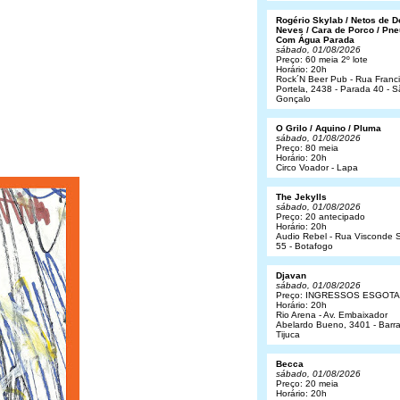
Rogério Skylab / Netos de 
Neves / Cara de Porco / Pne
Com Água Parada
sábado, 01/08/2026
Preço: 60 meia 2º lote
Horário: 20h
Rock´N Beer Pub - Rua Franc
Portela, 2438 - Parada 40 - 
Gonçalo
O Grilo / Aquino / Pluma
sábado, 01/08/2026
Preço: 80 meia
Horário: 20h
Circo Voador - Lapa
The Jekylls
sábado, 01/08/2026
Preço: 20 antecipado
Horário: 20h
Audio Rebel - Rua Visconde S
55 - Botafogo
Djavan
sábado, 01/08/2026
Preço: INGRESSOS ESGOT
Horário: 20h
Rio Arena - Av. Embaixador
Abelardo Bueno, 3401 - Barr
Tijuca
Becca
sábado, 01/08/2026
Preço: 20 meia
Horário: 20h