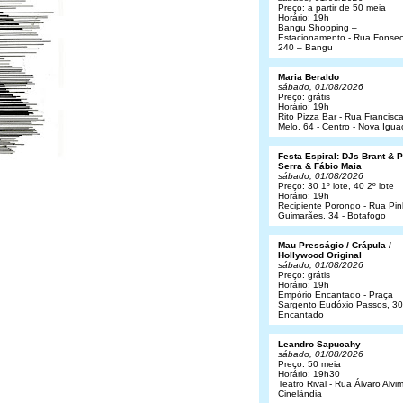
Preço: a partir de 50 meia
Horário: 19h
Bangu Shopping –
Estacionamento - Rua Fonsec
240 – Bangu
Maria Beraldo
sábado, 01/08/2026
Preço: grátis
Horário: 19h
Rito Pizza Bar - Rua Francisc
Melo, 64 - Centro - Nova Igua
Festa Espiral: DJs Brant & 
Serra & Fábio Maia
sábado, 01/08/2026
Preço: 30 1º lote, 40 2º lote
Horário: 19h
Recipiente Porongo - Rua Pin
Guimarães, 34 - Botafogo
Mau Presságio / Crápula /
Hollywood Original
sábado, 01/08/2026
Preço: grátis
Horário: 19h
Empório Encantado - Praça
Sargento Eudóxio Passos, 30
Encantado
Leandro Sapucahy
sábado, 01/08/2026
Preço: 50 meia
Horário: 19h30
Teatro Rival - Rua Álvaro Alvim
Cinelândia