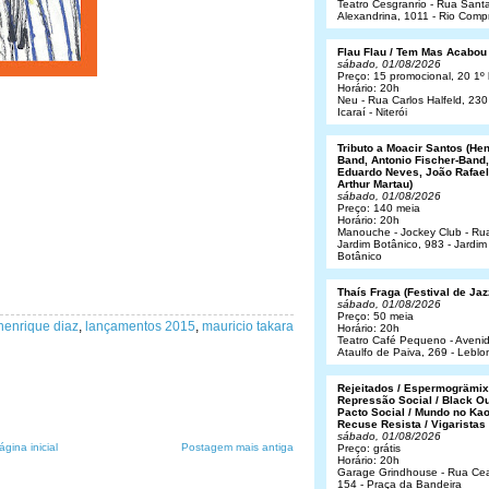
Teatro Cesgranrio - Rua Sant
Alexandrina, 1011 - Rio Comp
Flau Flau / Tem Mas Acabou
sábado, 01/08/2026
Preço: 15 promocional, 20 1º 
Horário: 20h
Neu - Rua Carlos Halfeld, 230
Icaraí - Niterói
Tributo a Moacir Santos (He
Band, Antonio Fischer-Band,
Eduardo Neves, João Rafael
Arthur Martau)
sábado, 01/08/2026
Preço: 140 meia
Horário: 20h
Manouche - Jockey Club - Ru
Jardim Botânico, 983 - Jardim
Botânico
Thaís Fraga (Festival de Jaz
sábado, 01/08/2026
Preço: 50 meia
henrique diaz
,
lançamentos 2015
,
mauricio takara
Horário: 20h
Teatro Café Pequeno - Aveni
Ataulfo de Paiva, 269 - Leblo
Rejeitados / Espermogrämix
Repressão Social / Black Ou
Pacto Social / Mundo no Kao
Recuse Resista / Vigaristas
sábado, 01/08/2026
ágina inicial
Postagem mais antiga
Preço: grátis
Horário: 20h
Garage Grindhouse - Rua Cea
154 - Praça da Bandeira