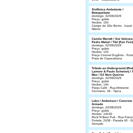
Sinfônica Ambulante /
Batuquebato
domingo, 02/08/2026
Preço: grátis
Horário: 10h
Campo de São Bento - Icaraí 
Niterói
Camila Marotti / Gui Valença
Pedro Mahal / Tibí (Fair Fest
domingo, 02/08/2026
Preço: grátis
Horário: 12h
Praça Coronel Eugênio - Post
Praia de Copacabana
Tributo ao Underground (Rod
Lamore & Paulo Schwinn) / 
Max / DJ Nem Queiroz
domingo, 02/08/2026
Preço: grátis
Horário: 14h
Patas Café - Rua Almirante
Cochrane, 39 - Tijuca
Loko / Ambstract / Concreto
Armado
domingo, 02/08/2026
Preço: grátis
Horário: 14h30
Rock´N Beer Pub - Rua Franc
Portela, 2438 - Parada 40 - 
Gonçalo