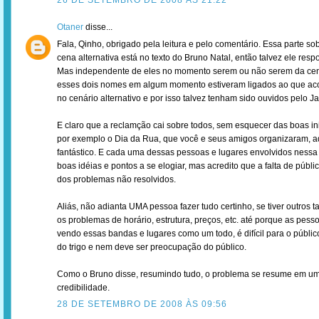
26 DE SETEMBRO DE 2008 ÀS 21:22
Otaner
disse...
Fala, Qinho, obrigado pela leitura e pelo comentário. Essa parte s
cena alternativa está no texto do Bruno Natal, então talvez ele res
Mas independente de eles no momento serem ou não serem da cena
esses dois nomes em algum momento estiveram ligados ao que ac
no cenário alternativo e por isso talvez tenham sido ouvidos pelo Ja
E claro que a reclamção cai sobre todos, sem esquecer das boas in
por exemplo o Dia da Rua, que você e seus amigos organizaram, aq
fantástico. E cada uma dessas pessoas e lugares envolvidos nessa
boas idéias e pontos a se elogiar, mas acredito que a falta de públi
dos problemas não resolvidos.
Aliás, não adianta UMA pessoa fazer tudo certinho, se tiver outros 
os problemas de horário, estrutura, preços, etc. até porque as pes
vendo essas bandas e lugares como um todo, é difícil para o público
do trigo e nem deve ser preocupação do público.
Como o Bruno disse, resumindo tudo, o problema se resume em um
credibilidade.
28 DE SETEMBRO DE 2008 ÀS 09:56