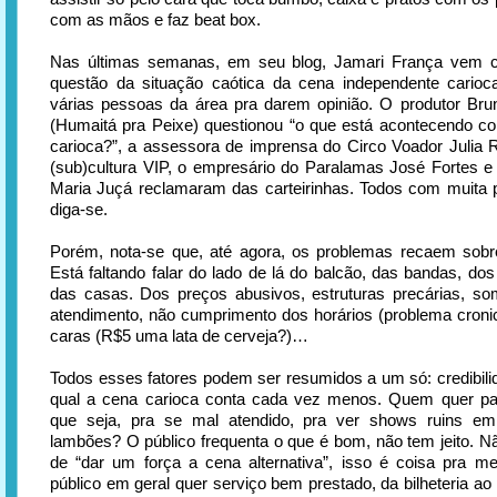
com as mãos e faz beat box.
Nas últimas semanas, em seu blog, Jamari França vem 
questão da situação caótica da cena independente carioc
várias pessoas da área pra darem opinião. O produtor Bru
(Humaitá pra Peixe) questionou “o que está acontecendo co
carioca?”, a assessora de imprensa do Circo Voador Julia R
(sub)cultura VIP, o empresário do Paralamas José Fortes e
Maria Juçá reclamaram das carteirinhas. Todos com muita p
diga-se.
Porém, nota-se que, até agora, os problemas recaem sobre
Está faltando falar do lado de lá do balcão, das bandas, dos
das casas. Dos preços abusivos, estruturas precárias, so
atendimento, não cumprimento dos horários (problema croni
caras (R$5 uma lata de cerveja?)…
Todos esses fatores podem ser resumidos a um só: credibil
qual a cena carioca conta cada vez menos. Quem quer pag
que seja, pra se mal atendido, pra ver shows ruins e
lambões? O público frequenta o que é bom, não tem jeito. 
de “dar um força a cena alternativa”, isso é coisa pra me
público em geral quer serviço bem prestado, da bilheteria ao 