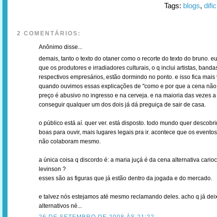
Tags:
blogs
,
difi
2 COMENTÁRIOS:
Anônimo disse...
demais, tanto o texto do otaner como o recorte do texto do bruno. e
que os produtores e irradiadores culturais, o q inclui artistas, banda
respectivos empresários, estão dormindo no ponto. e isso fica mais 
quando ouvimos essas explicações de "como e por que a cena não 
preço é abusivo no ingresso e na cerveja. e na maioria das vezes a 
conseguir qualquer um dos dois já dá preguiça de sair de casa.
o público está aí. quer ver. está disposto. todo mundo quer descobr
boas para ouvir, mais lugares legais pra ir. acontece que os evento
não colaboram mesmo.
a única coisa q discordo é: a maria juçá é da cena alternativa cario
levinson ?
esses são as figuras que já estão dentro da jogada e do mercado.
e talvez nós estejamos até mesmo reclamando deles. acho q já dei
alternativos né...