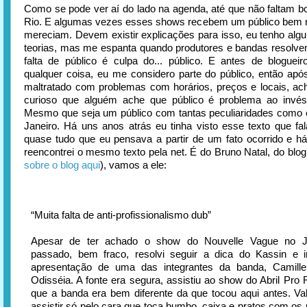
Como se pode ver aí do lado na agenda, até que não faltam 
Rio. E algumas vezes esses shows recebem um público bem 
mereciam. Devem existir explicações para isso, eu tenho alg
teorias, mas me espanta quando produtores e bandas resolve
falta de público é culpa do... público. E antes de bloguei
qualquer coisa, eu me considero parte do público, então ap
maltratado com problemas com horários, preços e locais, a
curioso que alguém ache que público é problema ao invés
Mesmo que seja um público com tantas peculiaridades como 
Janeiro. Há uns anos atrás eu tinha visto esse texto que fa
quase tudo que eu pensava a partir de um fato ocorrido e h
reencontrei o mesmo texto pela net. É do Bruno Natal, do blo
sobre o blog aqui
), vamos a ele:
“Muita falta de anti-profissionalismo dub”
Apesar de ter achado o show do Nouvelle Vague no J
passado, bem fraco, resolvi seguir a dica do Kassin e ir
apresentação de uma das integrantes da banda, Camille
Odisséia. A fonte era segura, assistiu ao show do Abril Pro 
que a banda era bem diferente da que tocou aqui antes. Va
assistir só pelo cara que toca bumbo, caixa e pratos com os 