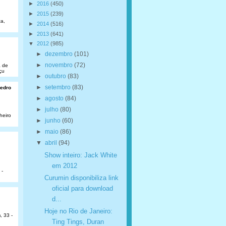
►
2016
(450)
►
2015
(239)
a,
►
2014
(516)
►
2013
(641)
▼
2012
(985)
►
dezembro
(101)
►
novembro
(72)
a de
çu
►
outubro
(83)
►
setembro
(83)
Pedro
►
agosto
(84)
►
julho
(80)
heiro
►
junho
(60)
►
maio
(86)
▼
abril
(94)
Show inteiro: Jack White
em 2012
 -
Curumin disponibiliza link
oficial para download
d...
Hoje no Rio de Janeiro:
, 33 -
Ting Tings, Duran