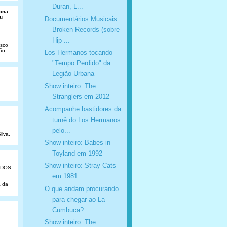
Duran, L...
Dona
u
Documentários Musicais:
Broken Records (sobre
Hip ...
isco
São
Los Hermanos tocando
"Tempo Perdido" da
Legião Urbana
Show inteiro: The
Stranglers em 2012
Acompanhe bastidores da
turnê do Los Hermanos
pelo...
ilva,
Show inteiro: Babes in
Toyland em 1992
Show inteiro: Stray Cats
ADOS
em 1981
a da
O que andam procurando
para chegar ao La
Cumbuca? ...
Show inteiro: The