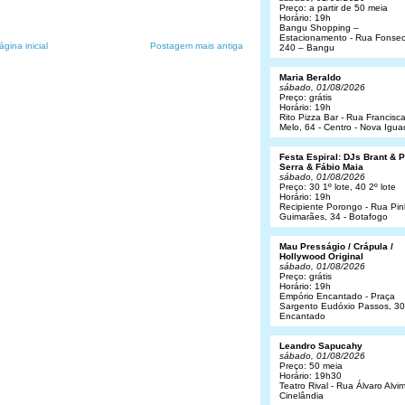
Preço: a partir de 50 meia
Horário: 19h
Bangu Shopping –
Estacionamento - Rua Fonsec
ágina inicial
Postagem mais antiga
240 – Bangu
Maria Beraldo
sábado, 01/08/2026
Preço: grátis
Horário: 19h
Rito Pizza Bar - Rua Francisc
Melo, 64 - Centro - Nova Igua
Festa Espiral: DJs Brant & 
Serra & Fábio Maia
sábado, 01/08/2026
Preço: 30 1º lote, 40 2º lote
Horário: 19h
Recipiente Porongo - Rua Pin
Guimarães, 34 - Botafogo
Mau Presságio / Crápula /
Hollywood Original
sábado, 01/08/2026
Preço: grátis
Horário: 19h
Empório Encantado - Praça
Sargento Eudóxio Passos, 30
Encantado
Leandro Sapucahy
sábado, 01/08/2026
Preço: 50 meia
Horário: 19h30
Teatro Rival - Rua Álvaro Alvim
Cinelândia