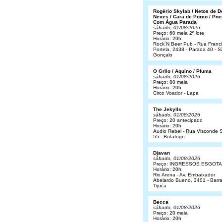
Rogério Skylab / Netos de 
Neves / Cara de Porco / Pne
Com Água Parada
sábado, 01/08/2026
Preço: 60 meia 2º lote
Horário: 20h
Rock´N Beer Pub - Rua Franc
Portela, 2438 - Parada 40 - 
Gonçalo
O Grilo / Aquino / Pluma
sábado, 01/08/2026
Preço: 80 meia
Horário: 20h
Circo Voador - Lapa
The Jekylls
sábado, 01/08/2026
Preço: 20 antecipado
Horário: 20h
Audio Rebel - Rua Visconde S
55 - Botafogo
Djavan
sábado, 01/08/2026
Preço: INGRESSOS ESGOT
Horário: 20h
Rio Arena - Av. Embaixador
Abelardo Bueno, 3401 - Barr
Tijuca
Becca
sábado, 01/08/2026
Preço: 20 meia
Horário: 20h