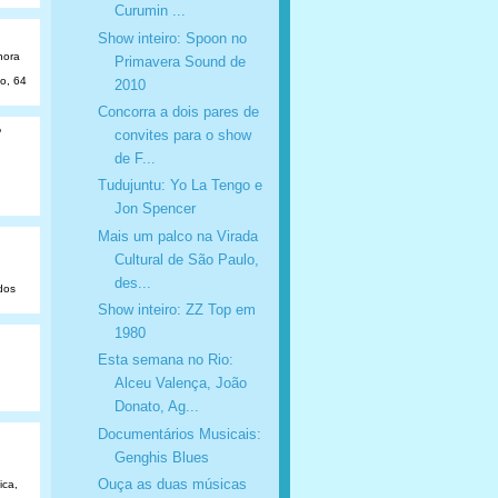
Curumin ...
Show inteiro: Spoon no
hora
Primavera Sound de
ão, 64
2010
Concorra a dois pares de
o
convites para o show
de F...
Tudujuntu: Yo La Tengo e
Jon Spencer
Mais um palco na Virada
Cultural de São Paulo,
des...
dos
Show inteiro: ZZ Top em
1980
Esta semana no Rio:
Alceu Valença, João
Donato, Ag...
Documentários Musicais:
Genghis Blues
Ouça as duas músicas
ica,