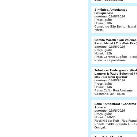
Sinfônica Ambulante /
Batuquebato
domingo, 02/08/2026
Preço: grátis
Horário: 10h
Campo de São Bento - Icaraí 
Niterói
Camila Marotti / Gui Valença
Pedro Mahal / Tibí (Fair Fest
domingo, 02/08/2026
Preço: grátis
Horário: 12h
Praça Coronel Eugênio - Post
Praia de Copacabana
Tributo ao Underground (Rod
Lamore & Paulo Schwinn) / 
Max / DJ Nem Queiroz
domingo, 02/08/2026
Preço: grátis
Horário: 14h
Patas Café - Rua Almirante
Cochrane, 39 - Tijuca
Loko / Ambstract / Concreto
Armado
domingo, 02/08/2026
Preço: grátis
Horário: 14h30
Rock´N Beer Pub - Rua Franc
Portela, 2438 - Parada 40 - 
Gonçalo