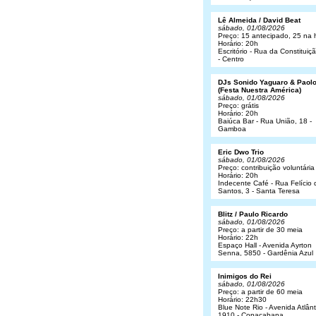
Lê Almeida / David Beat
sábado, 01/08/2026
Preço: 15 antecipado, 25 na 
Horário: 20h
Escritório - Rua da Constituiç
- Centro
DJs Sonido Yaguaro & Paol
(Festa Nuestra América)
sábado, 01/08/2026
Preço: grátis
Horário: 20h
Baiúca Bar - Rua União, 18 -
Gamboa
Eric Dwo Trio
sábado, 01/08/2026
Preço: contribuição voluntária
Horário: 20h
Indecente Café - Rua Felício 
Santos, 3 - Santa Teresa
Blitz / Paulo Ricardo
sábado, 01/08/2026
Preço: a partir de 30 meia
Horário: 22h
Espaço Hall - Avenida Ayrton
Senna, 5850 - Gardênia Azul
Inimigos do Rei
sábado, 01/08/2026
Preço: a partir de 60 meia
Horário: 22h30
Blue Note Rio - Avenida Atlânt
1910 - Copacabana