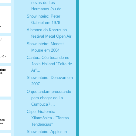
novas do Los
Hermanos (ou do ...
Show inteiro: Peter
Gabriel em 1978
-
A bronca do Korzus no
festival Metal Open Air
 /
)
Show inteiro: Modest
Mouse em 2004
o 6 -
Cantora Céu tocando no
Jools Holland "Falta de
rigo
Ar"...
XL
Show inteiro: Donovan em
2007
O que andam procurando
para chegar ao La
Cumbuca? ...
Clipe: Graforréia
Xilarmônica - "Tantas
isco
São
Tendências"
Show inteiro: Apples in