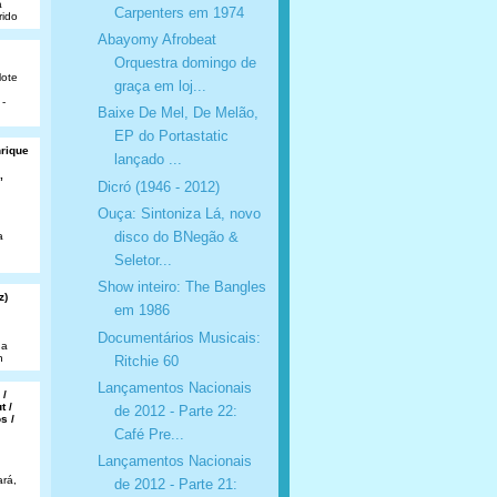
a
Carpenters em 1974
rido
Abayomy Afrobeat
Orquestra domingo de
lote
graça em loj...
 -
Baixe De Mel, De Melão,
EP do Portastatic
nrique
lançado ...
,
Dicró (1946 - 2012)
Ouça: Sintoniza Lá, novo
disco do BNegão &
a
Seletor...
Show inteiro: The Bangles
z)
em 1986
Documentários Musicais:
da
n
Ritchie 60
Lançamentos Nacionais
 /
t /
de 2012 - Parte 22:
s /
Café Pre...
Lançamentos Nacionais
rá,
de 2012 - Parte 21: