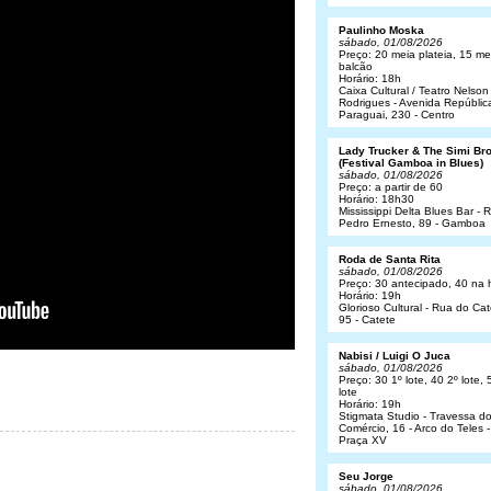
Paulinho Moska
sábado, 01/08/2026
Preço: 20 meia plateia, 15 me
balcão
Horário: 18h
Caixa Cultural / Teatro Nelson
Rodrigues - Avenida Repúblic
Paraguai, 230 - Centro
Lady Trucker & The Simi Br
(Festival Gamboa in Blues)
sábado, 01/08/2026
Preço: a partir de 60
Horário: 18h30
Mississippi Delta Blues Bar - 
Pedro Ernesto, 89 - Gamboa
Roda de Santa Rita
sábado, 01/08/2026
Preço: 30 antecipado, 40 na 
Horário: 19h
Glorioso Cultural - Rua do Cat
95 - Catete
Nabisi / Luigi O Juca
sábado, 01/08/2026
Preço: 30 1º lote, 40 2º lote, 
lote
Horário: 19h
Stigmata Studio - Travessa d
Comércio, 16 - Arco do Teles -
Praça XV
Seu Jorge
sábado, 01/08/2026