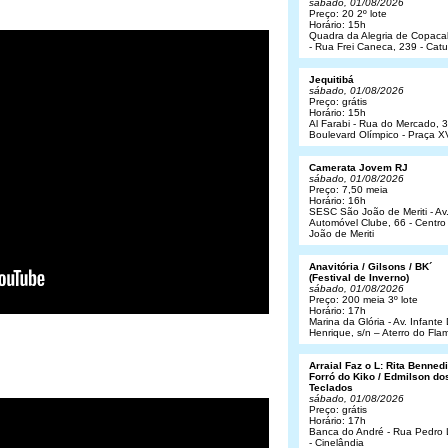
sábado, 01/08/2026
Preço: 20 2º lote
Horário: 15h
Quadra da Alegria de Copac
- Rua Frei Caneca, 239 - Cat
Jequitibá
sábado, 01/08/2026
Preço: grátis
Horário: 15h
Al Farabi - Rua do Mercado, 3
Boulevard Olímpico - Praça X
Camerata Jovem RJ
sábado, 01/08/2026
Preço: 7,50 meia
Horário: 16h
SESC São João de Meriti - Av
Automóvel Clube, 66 - Centro
João de Meriti
Anavitória / Gilsons / BK´
(Festival de Inverno)
sábado, 01/08/2026
Preço: 200 meia 3º lote
Horário: 17h
Marina da Glória - Av. Infant
Henrique, s/n – Aterro do Fl
Arraial Faz o L: Rita Bennedit
Forró do Kiko / Edmilson do
Teclados
sábado, 01/08/2026
Preço: grátis
Horário: 17h
Banca do André - Rua Pedro
- Cinelândia