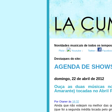
Novidades musicais de todos os tempo
Flickr
:
Youtube
:
Twitter
:
Facebo
Destaques do site:
AGENDA DE SHOW
domingo, 22 de abril de 2012
Ouça as duas músicas n
Amarante) tocadas no Abril 
Por
Otaner
às
16:32
Ainda que não estejam na melhor das qu
(que foi a segunda inédita tocada pelo gr