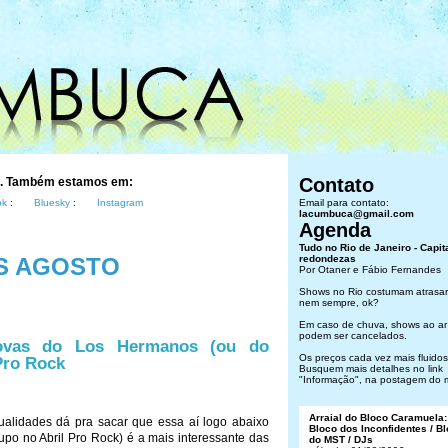
Contato
s. Também estamos em:
ok
:
Bluesky
:
Instagram
Email para contato:
lacumbuca@gmail.com
Agenda
Tudo no Rio de Janeiro - Capit
S AGOSTO
redondezas
Por Otaner e Fábio Fernandes
Shows no Rio costumam atrasar
nem sempre, ok?
Em caso de chuva, shows ao ar 
podem ser cancelados.
ovas do Los Hermanos (ou do
Os preços cada vez mais fluidos.
Pro Rock
Busquem mais detalhes no link
"Informação", na postagem do 
Arraial do Bloco Caramuela:
alidades dá pra sacar que essa aí logo abaixo
Bloco dos Inconfidentes / B
upo no Abril Pro Rock) é a mais interessante das
do MST / DJs