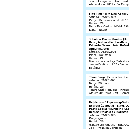
Teatro Cesgranrio - Rua Sant
Alexandrina, 1011 - Rio Comp
Flau Flau / Tem Mas Acabou
sábado, 01/08/2026
Preço: 15 promocional, 20 1º 
Horário: 20h
Neu - Rua Carlos Halfeld, 230
Icaraí - Niterói
Tributo a Moacir Santos (He
Band, Antonio Fischer-Band,
Eduardo Neves, João Rafael
Arthur Martau)
sábado, 01/08/2026
Preço: 140 meia
Horário: 20h
Manouche - Jockey Club - Ru
Jardim Botânico, 983 - Jardim
Botânico
Thaís Fraga (Festival de Jaz
sábado, 01/08/2026
Preço: 50 meia
Horário: 20h
Teatro Café Pequeno - Aveni
Ataulfo de Paiva, 269 - Leblo
Rejeitados / Espermogrämix
Repressão Social / Black Ou
Pacto Social / Mundo no Kao
Recuse Resista / Vigaristas
sábado, 01/08/2026
Preço: grátis
Horário: 20h
Garage Grindhouse - Rua Cea
154 - Praça da Bandeira