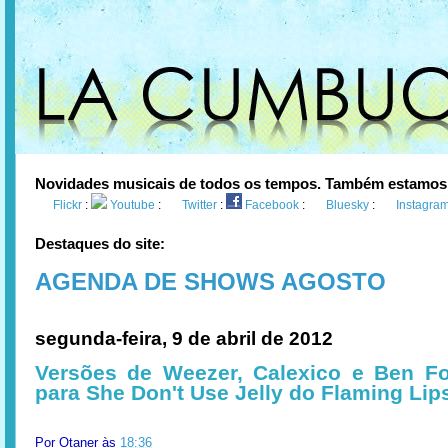
Novidades musicais de todos os tempos. Também estamos
Flickr
:
Youtube
:
Twitter
:
Facebook
:
Bluesky
:
Instagra
Destaques do site:
AGENDA DE SHOWS AGOSTO
segunda-feira, 9 de abril de 2012
Versões de Weezer, Calexico e Ben Fo
para She Don't Use Jelly do Flaming Lip
Por
Otaner
às
18:36