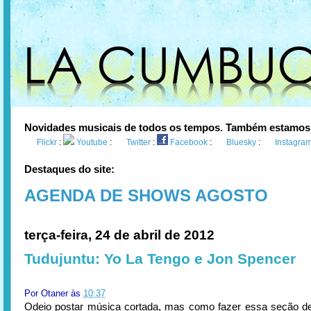
Novidades musicais de todos os tempos. Também estamos
Flickr
:
Youtube
:
Twitter
:
Facebook
:
Bluesky
:
Instagra
Destaques do site:
AGENDA DE SHOWS AGOSTO
terça-feira, 24 de abril de 2012
Tudujuntu: Yo La Tengo e Jon Spencer
Por
Otaner
às
10:37
Odeio postar música cortada, mas como fazer essa seção d