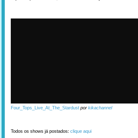
Four_Tops_Live_At_The_Stardust
por
kikachannel
Todos os shows já postados:
clique aqui