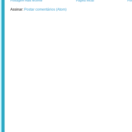
Postagem mais recente
Página inicial
Pos
Assinar:
Postar comentários (Atom)