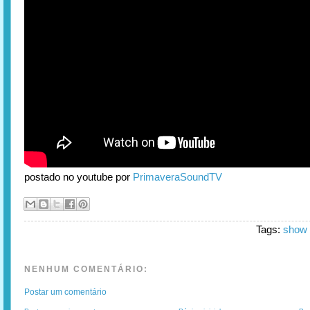
postado no youtube por
PrimaveraSoundTV
Tags:
show i
NENHUM COMENTÁRIO:
Postar um comentário